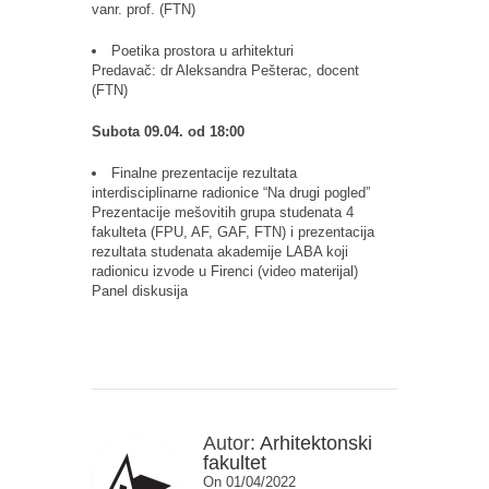
vanr. prof. (FTN)
Poetika prostora u arhitekturi
Predavač: dr Aleksandra Pešterac, docent
(FTN)
Subota 09.04. od 18:00
Finalne prezentacije rezultata
interdisciplinarne radionice “Na drugi pogled”
Prezentacije mešovitih grupa studenata 4
fakulteta (FPU, AF, GAF, FTN) i prezentacija
rezultata studenata akademije LABA koji
radionicu izvode u Firenci (video materijal)
Panel diskusija
Autor:
Arhitektonski
fakultet
On 01/04/2022