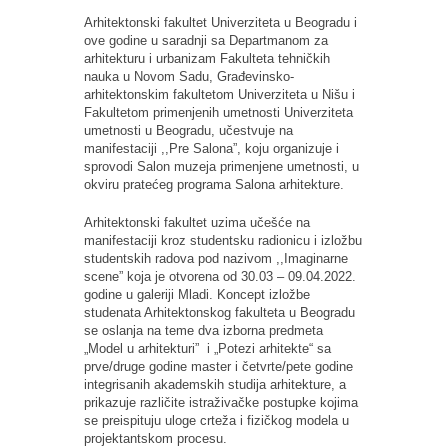
Arhitektonski fakultet Univerziteta u Beogradu i
ove godine u saradnji sa Departmanom za
arhitekturu i urbanizam Fakulteta tehničkih
nauka u Novom Sadu, Građevinsko-
arhitektonskim fakultetom Univerziteta u Nišu i
Fakultetom primenjenih umetnosti Univerziteta
umetnosti u Beogradu, učestvuje na
manifestaciji ,,Pre Salona”, koju organizuje i
sprovodi Salon muzeja primenjene umetnosti, u
okviru pratećeg programa Salona arhitekture.
Arhitektonski fakultet uzima učešće na
manifestaciji kroz studentsku radionicu i izložbu
studentskih radova pod nazivom ,,Imaginarne
scene” koja je otvorena od 30.03 – 09.04.2022.
godine u galeriji Mladi. Koncept izložbe
studenata Arhitektonskog fakulteta u Beogradu
se oslanja na teme dva izborna predmeta
„Model u arhitekturi” i „Potezi arhitekte“ sa
prve/druge godine master i četvrte/pete godine
integrisanih akademskih studija arhitekture, a
prikazuje različite istraživačke postupke kojima
se preispituju uloge crteža i fizičkog modela u
projektantskom procesu.