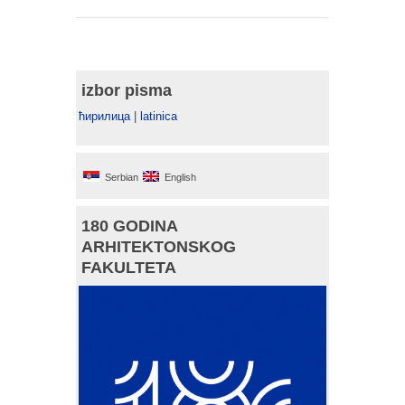
izbor pisma
ћирилица
|
latinica
Serbian
English
180 GODINA
ARHITEKTONSKOG
FAKULTETA