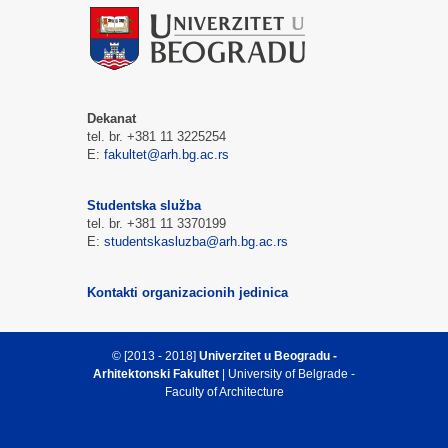
Dekanat
tel. br. +381 11 3225254
E:
fakultet@arh.bg.ac.rs
Studentska služba
tel. br. +381 11 3370199
E:
studentskasluzba@arh.bg.ac.rs
Kontakti organizacionih jedinica
© [2013 - 2018]
Univerzitet u Beogradu -
Arhitektonski Fakultet
| University of Belgrade -
Faculty of Architecture
Vrh strane