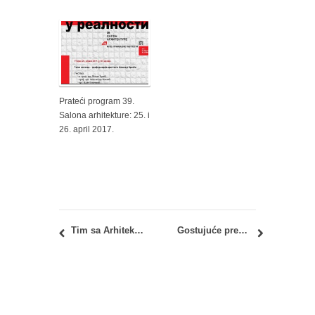
Prateći program 39.
Salona arhitekture: 25. i
26. april 2017.
Tim sa Arhitektonskog fakulteta na prekograničnom sastanku stejkholdera u Novoj Moldavi u Rumuniji, 30-31.03.2022.
Gostujuće predavanje: Model arhitekture u doba veštačke inteligencije – Umetnost prihvatanja apstraktnog