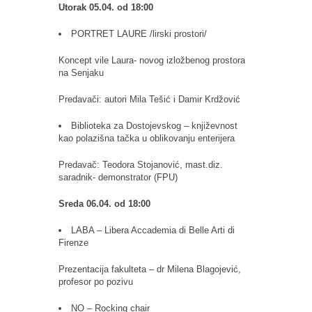
Utorak 05.04. od 18:00
PORTRET LAURE /lirski prostori/
Koncept vile Laura- novog izložbenog prostora
na Senjaku
Predavači: autori Mila Tešić i Damir Krdžović
Biblioteka za Dostojevskog – književnost
kao polazišna tačka u oblikovanju enterijera
Predavač: Teodora Stojanović, mast.diz.
saradnik- demonstrator (FPU)
Sreda 06.04. od 18:00
LABA – Libera Accademia di Belle Arti di
Firenze
Prezentacija fakulteta – dr Milena Blagojević,
profesor po pozivu
NO – Rocking chair