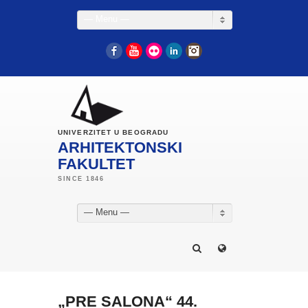
— Menu —
Facebook
YouTube
Flickr
LinkedIn
Instagram
UNIVERZITET U BEOGRADU
ARHITEKTONSKI
FAKULTET
— Menu —
„PRE SALONA“ 44.