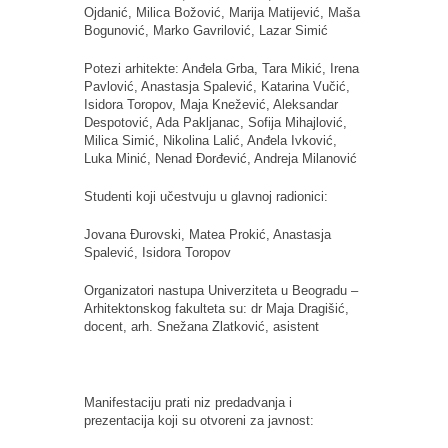
Ojdanić, Milica Božović, Marija Matijević, Maša
Bogunović, Marko Gavrilović, Lazar Simić
Potezi arhitekte: Anđela Grba, Tara Mikić, Irena
Pavlović, Anastasja Spalević, Katarina Vučić,
Isidora Toropov, Maja Knežević, Aleksandar
Despotović, Ada Pakljanac, Sofija Mihajlović,
Milica Simić, Nikolina Lalić, Anđela Ivković,
Luka Minić, Nenad Đorđević, Andreja Milanović
Studenti koji učestvuju u glavnoj radionici:
Jovana Đurovski, Matea Prokić, Anastasja
Spalević, Isidora Toropov
Organizatori nastupa Univerziteta u Beogradu –
Arhitektonskog fakulteta su: dr Maja Dragišić,
docent, arh. Snežana Zlatković, asistent
Manifestaciju prati niz predadvanja i
prezentacija koji su otvoreni za javnost: