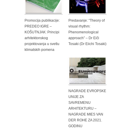
Promocija publikacije:
Predavanje: “Theory of
PREDEO IGRE –
visual rhythm:
KOŠUTNJAK: Principi
Phenomenological
arhitektonskog
approach” – Dr Eiči
projektovanja u svetlu
Tosaki (Dr Eiichi Tosaki)
klimatskih pomena
NAGRADE EVROPSKE
UNIJE ZA
SAVREMENU
ARHITEKTURU –
NAGRADE MIES VAN
DER ROHE ZA 2021.
GODINU