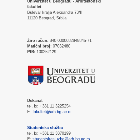
Univerzitet u Beogradu - Arhitektonski
fakultet
Bulevar kralja Aleksandra 73/II
11120 Beograd, Srbija
Žiro račun:
840-0000032849845-71
Matični broj:
07032480
PIB:
100252129
Dekanat
tel. br. +381 11 3225254
E:
fakultet@arh.bg.ac.rs
Studentska služba
tel. br. +381 11 3370199
E:
studentskasluzba@arh.bg.ac.rs