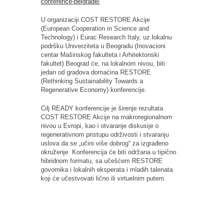
conference-belgrade/
U organizaciji COST RESTORE Akcije
(European Cooperation in Science and
Technology) i Eurac Research Italy, uz lokalnu
podršku Univerziteta u Beogradu (Inovacioni
centar Mašinskog fakulteta i Arhitektonski
fakultet) Beograd će, na lokalnom nivou, biti
jedan od gradova domaćina RESTORE
(Rethinking Sustainability Towards a
Regenerative Economy) konferencije.
Cilj READY konferencije je širenje rezultata
COST RESTORE Akcije na makroregionalnom
nivou u Evropi, kao i otvaranje diskusije o
regenerativnom pristupu održivosti i stvaranju
uslova da se „učini više dobrog“ za izgrađeno
okruženje. Konferencija će biti održana u tipično
hibridnom formatu, sa učešćem RESTORE
govornika i lokalnih eksperata i mladih talenata
koji će učestvovati lično ili virtuelnim putem.