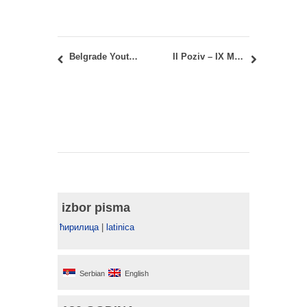
Belgrade Youth Fair 2021
II Poziv – IX Međunarodni Salon pejzažne arhitekture
izbor pisma
ћирилица
|
latinica
Serbian
English