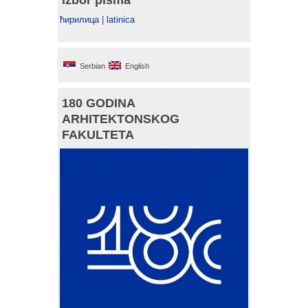
izbor pisma
ћирилица
|
latinica
Serbian
English
180 GODINA
ARHITEKTONSKOG
FAKULTETA