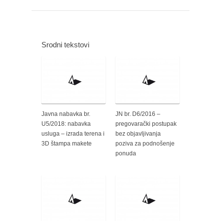
Srodni tekstovi
Javna nabavka br.
JN br. D6/2016 –
U5/2018: nabavka
pregovarački postupak
usluga – izrada terena i
bez objavljivanja
3D štampa makete
poziva za podnošenje
ponuda