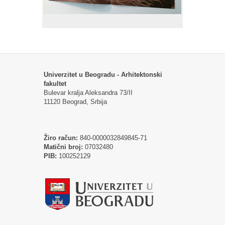
Univerzitet u Beogradu - Arhitektonski
fakultet
Bulevar kralja Aleksandra 73/II
11120 Beograd, Srbija
Žiro račun:
840-0000032849845-71
Matični broj:
07032480
PIB:
100252129