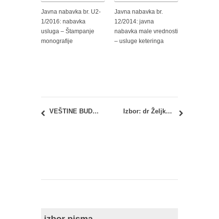
Javna nabavka br. U2-
Javna nabavka br.
1/2016: nabavka
12/2014: javna
usluga – Štampanje
nabavka male vrednosti
monografije
– usluge keteringa
VEŠTINE BUDUĆNOSTI
Izbor: dr Željka Pješivac, dipl.inž.arh.