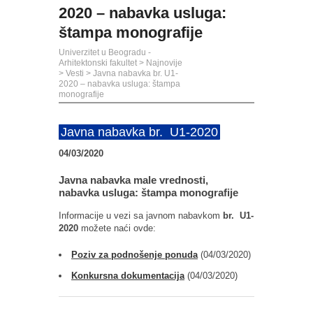
2020 – nabavka usluga:
štampa monografije
Univerzitet u Beogradu -
Arhitektonski fakultet
>
Najnovije
>
Vesti
>
Javna nabavka br. U1-
2020 – nabavka usluga: štampa
monografije
Javna nabavka br. U1-2020
04/03/2020
Javna nabavka male vrednosti,
nabavka usluga: štampa monografije
Informacije u vezi sa javnom nabavkom
br. U1-
2020
možete naći ovde:
Poziv za podnošenje ponuda
(04/03/2020)
Konkursna dokumentacija
(04/03/2020)