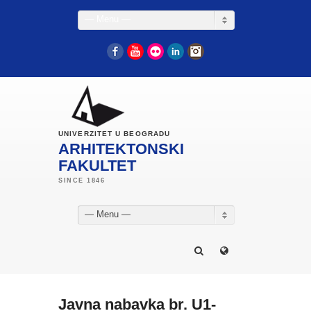
— Menu —
Facebook
YouTube
Flickr
LinkedIn
Instagram
UNIVERZITET U BEOGRADU
ARHITEKTONSKI
FAKULTET
— Menu —
Javna nabavka br. U1-