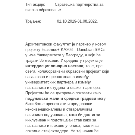
Тип акције: Стратешка партнерства за
високо образовање
Трајање: 01.10.2019-31.08.2022.
Архитектонски факултет је партнер у новом
пројекту Erasmus+ KA203 – Danubian SMCs –
у име Универзитета у Београду, a који ће
трајати 35 месеци. У средишту пројекта је
интердисциплинарна настава
; то је, пре
свега, колаборативни образовни пројекат који
наглашава и пренос знања између
универзитетских партнера и између
наставника и студената сваког партнера.
Пројектом ће се дугорочно показати како
подунавски мали и средњи градови
могу
бити боље препознати и вредновани
неконвенционалним и стваралачким
начинима подучавања, како би достигли
инклузиван и подстицајан став како за
наставнике и њихове ученике, тако и за
локалне стекјлхолдере. На тај начин ће