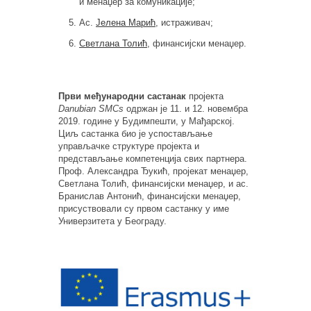
и менаџер за комуникације;
Ас.
Јелена Марић
, истраживач;
Светлана Толић
, финансијски менаџер.
Први међународни састанак
пројекта
Danubian SMCs
одржан је 11. и 12. новембра
2019. године у Будимпешти, у Мађарској.
Циљ састанка био је успостављање
управљачке структуре пројекта и
представљање компетенција свих партнера.
Проф. Александра Ђукић, пројекат менаџер,
Светлана Толић, финансијски менаџер, и ас.
Бранислав Антонић, финансијски менаџер,
присуствовали су првом састанку у име
Универзитета у Београду.