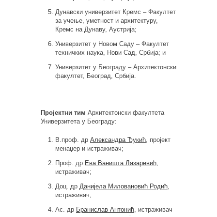
Дунавски универзитет Кремс – Факултет
за учење, уметност и архитектуру,
Кремс на Дунаву, Аустрија;
Универзитет у Новом Саду – Факултет
техничких наука, Нови Сад, Србија; и
Универзитет у Београду – Архитектонски
факултет, Београд, Србија.
Пројектни тим
Архитектонски факултета
Универзитета у Београду:
В.проф. др
Александра Ђукић
, пројект
менаџер и истраживач;
Проф. др
Ева Ваништа Лазаревић
,
истраживач;
Доц. др
Данијела Миловановић Родић
,
истраживач;
Ас. др
Бранислав Антонић
, истраживач