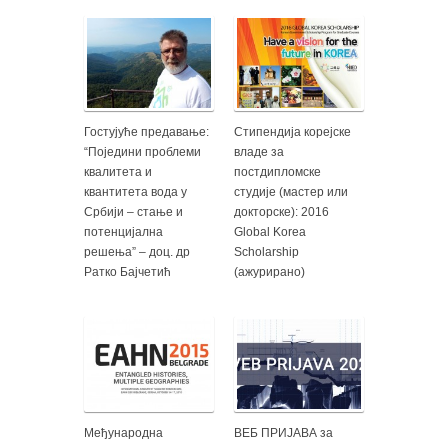
Гостујуће предавање:
Стипендија корејске
“Поједини проблеми
владе за
квалитета и
постдипломске
квантитета вода у
студије (мастер или
Србији – стање и
докторске): 2016
потенцијална
Global Korea
решења” – доц. др
Scholarship
Ратко Бајчетић
(ажурирано)
Међународна
ВЕБ ПРИЈАВА за