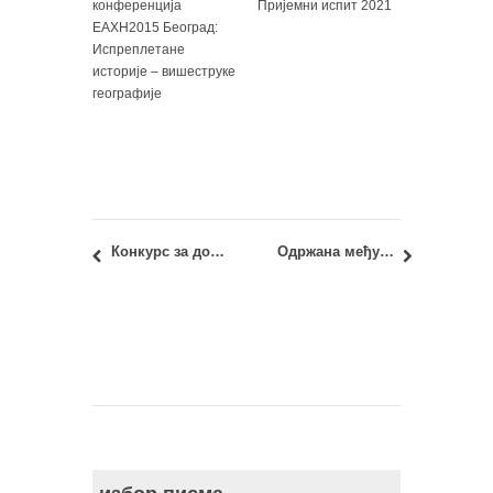
конференција
Пријемни испит 2021
ЕАХН2015 Београд:
Испреплетане
историје – вишеструке
географије
Конкурс за доделу 1 (једне) стипендије Фондације Милана Стефaновића-Смедеревца и супруге Даринке
Одржана међународна студентска радионица ”Одрживи и интегрални урбани развој новобеоградских блокова – на примеру БЛОKа 45”/ ”Unblocking a sustainable future for new Belgrade blocks”