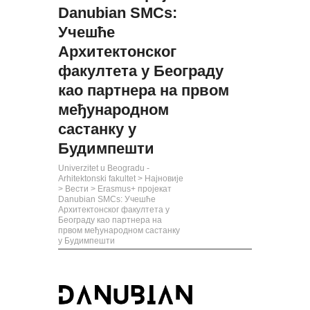
Danubian SMCs:
Учешће
Архитектонског
факултета у Београду
као партнера на првом
међународном
састанку у
Будимпешти
Univerzitet u Beogradu -
Arhitektonski fakultet
>
Најновије
>
Вести
>
Erasmus+ пројекат
Danubian SMCs: Учешће
Архитектонског факултета у
Београду као партнера на
првом међународном састанку
у Будимпешти