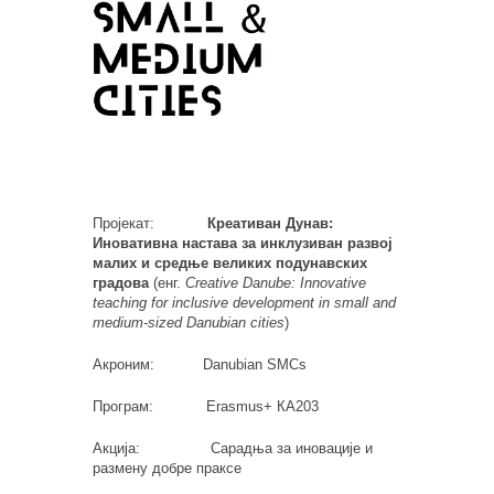
Пројекат:
Креативан Дунав:
Иновативна настава за инклузиван развој
малих и средње великих подунавских
градова
(енг.
Creative Danube: Innovative
teaching for inclusive development in small and
medium-sized Danubian cities
)
Акроним: Danubian SMCs
Програм: Erasmus+ КА203
Акција: Сарадња за иновације и
размену добре праксе