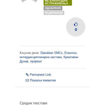
МЕЂУНАРОДНА
ИСТРАЖИВАЊА
ОДАБРАНО
РАДИОНИЦЕ
0
Кључне речи:
Danubian SMCs
,
Erasmus
,
интердисциплинарна настава
,
Креативан
Дунав
,
пројекат
Permanent Link
Пошаљи емаилом
Сродни текстови