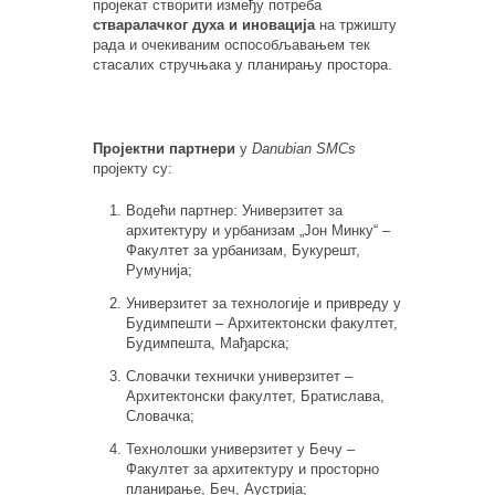
пројекат створити између потреба
стваралачког духа и иновација
на тржишту
рада и очекиваним оспособљавањем тек
стасалих стручњака у планирању простора.
Пројектни партнери
у
Danubian SMCs
пројекту су:
Водећи партнер: Универзитет за
архитектуру и урбанизам „Јон Минку“ –
Факултет за урбанизам, Букурешт,
Румунија;
Универзитет за технологије и привреду у
Будимпешти – Архитектонски факултет,
Будимпешта, Мађарска;
Словачки технички универзитет –
Архитектонски факултет, Братислава,
Словачка;
Технолошки универзитет у Бечу –
Факултет за архитектуру и просторно
планирање, Беч, Аустрија;