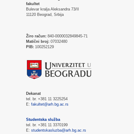
fakultet
Bulevar kralja Aleksandra 73/II
11120 Beograd, Srbija
Žiro račun:
840-0000032849845-71
Matični broj:
07032480
PIB:
100252129
Dekanat
tel. br. +381 11 3225254
E:
fakultet@arh.bg.ac.rs
Studentska služba
tel. br. +381 11 3370199
E:
studentskasluzba@arh.bg.ac.rs