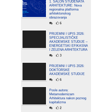
1. SALON STUDENATA
ARHITEKTURE: Nova
regionalna platforma
arhitektonskog
obrazovanja
6
PRIJEMNI I UPIS 2026:
SPECIJALISTIČKE
AKADEMSKE STUDIJE –
ENERGETSKI EFIKASNA
I ZELENA ARHITEKTURA
3
PRIJEMNI I UPIS 2026:
DOKTORSKE
AKADEMSKE STUDIJE
6
Posle autora:
Metamodernizam
Arhitektura nakon poznog
kapitalizma
2