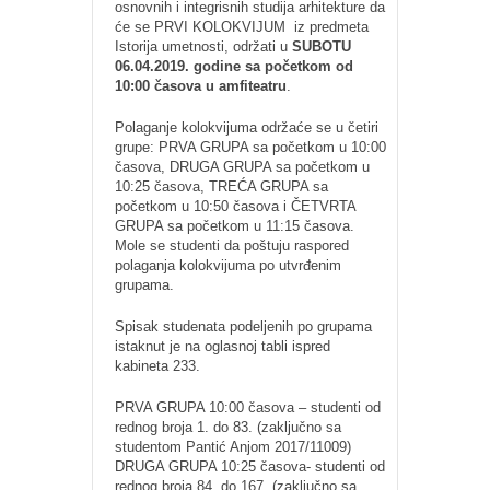
osnovnih i integrisnih studija arhitekture da
će se PRVI KOLOKVIJUM iz predmeta
Istorija umetnosti, održati u
SUBOTU
06.04.2019. godine sa početkom od
10:00 časova u amfiteatru
.
Polaganje kolokvijuma održaće se u četiri
grupe: PRVA GRUPA sa početkom u 10:00
časova, DRUGA GRUPA sa početkom u
10:25 časova, TREĆA GRUPA sa
početkom u 10:50 časova i ČETVRTA
GRUPA sa početkom u 11:15 časova.
Mole se studenti da poštuju raspored
polaganja kolokvijuma po utvrđenim
grupama.
Spisak studenata podeljenih po grupama
istaknut je na oglasnoj tabli ispred
kabineta 233.
PRVA GRUPA 10:00 časova – studenti od
rednog broja 1. do 83. (zaključno sa
studentom Pantić Anjom 2017/11009)
DRUGA GRUPA 10:25 časova- studenti od
rednog broja 84. do 167. (zaključno sa