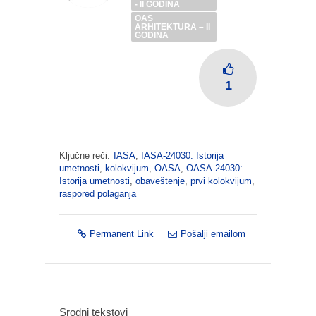
- II GODINA
OAS
ARHITEKTURA – II
GODINA
1
Ključne reči:
IASA
,
IASA-24030: Istorija
umetnosti
,
kolokvijum
,
OASA
,
OASA-24030:
Istorija umetnosti
,
obaveštenje
,
prvi kolokvijum
,
raspored polaganja
Permanent Link
Pošalji emailom
Srodni tekstovi