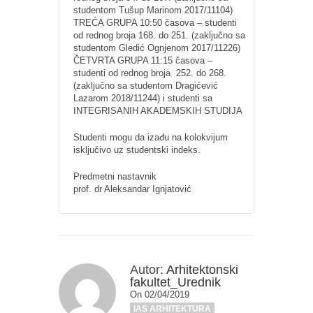
studentom Tušup Marinom 2017/11104)
TREĆA GRUPA 10:50 časova – studenti
od rednog broja 168. do 251. (zaključno sa
studentom Gledić Ognjenom 2017/11226)
ČETVRTA GRUPA 11:15 časova –
studenti od rednog broja 252. do 268.
(zaključno sa studentom Dragićević
Lazarom 2018/11244) i studenti sa
INTEGRISANIH AKADEMSKIH STUDIJA
Studenti mogu da izađu na kolokvijum
isključivo uz studentski indeks.
Predmetni nastavnik
prof. dr Aleksandar Ignjatović
Autor:
Arhitektonski
fakultet_Urednik
On 02/04/2019
IAS ARHITEKTURA