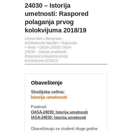
24030 – Istorija
umetnosti: Raspored
polaganja prvog
kolokvijuma 2018/19
Univerzitet u Beogradu -
Arhitektonski fakultet
>
Najnovije
>
Vesti
>
OASA-24030 i IASA-
24030 – Istorija umetnosti:
Raspored polaganja prvog
kolokvijuma 2018/19
Obaveštenje
Studijska celina:
Istorija umetnosti
Predmeti:
OASA-24030: Istorija umetnosti
IASA-24030: Istorija umetnosti
Obaveštavaju se studenti druge godine