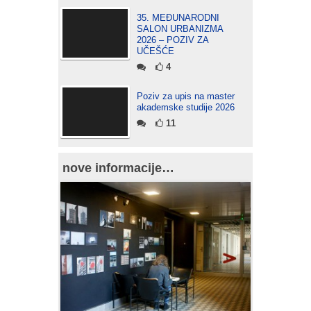
35. MEĐUNARODNI
SALON URBANIZMA
2026 – POZIV ZA
UČEŠĆE
4
Poziv za upis na master
akademske studije 2026
11
nove informacije…