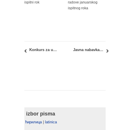
ispitni rok
radove januarskog
ispitnog roka
Konkurs za umetničke radove na Mikser festivalu 2019: BlackBox – Mrtva priroda
Javna nabavka br. D2/2019: nabavka dobara – računari i računarska oprema
izbor pisma
ћирилица
|
latinica