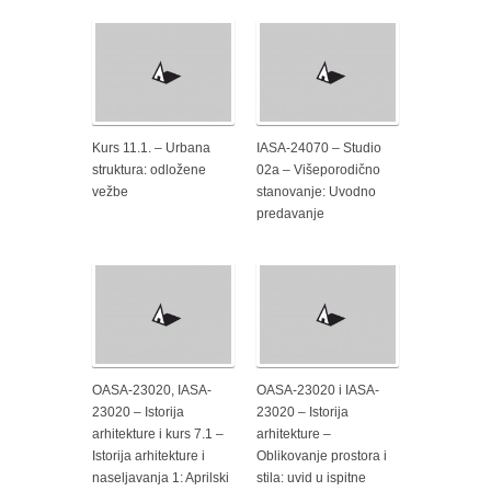
Kurs 11.1. – Urbana
IASA-24070 – Studio
struktura: odložene
02a – Višeporodično
vežbe
stanovanje: Uvodno
predavanje
OASA-23020, IASA-
OASA-23020 i IASA-
23020 – Istorija
23020 – Istorija
arhitekture i kurs 7.1 –
arhitekture –
Istorija arhitekture i
Oblikovanje prostora i
naseljavanja 1: Aprilski
stila: uvid u ispitne