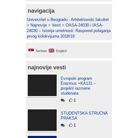
navigacija
Univerzitet u Beogradu - Arhitektonski fakultet
>
Najnovije
>
Vesti
>
OASA-24030 i IASA-
24030 – Istorija umetnosti: Raspored polaganja
prvog kolokvijuma 2018/19
Serbian
English
najnovije vesti
Evropski program
Erazmus +KA131 –
projekti razmene
studenata
1
STUDENTSKA STRUČNA
PRAKSA
1