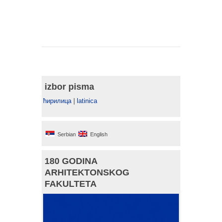
izbor pisma
ћирилица
|
latinica
Serbian
English
180 GODINA
ARHITEKTONSKOG
FAKULTETA