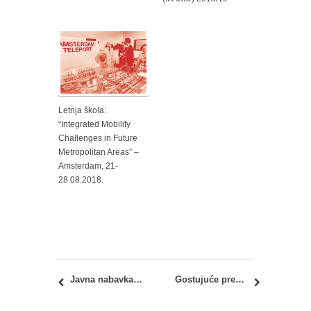
Letnja škola:
“Integrated Mobility
Challenges in Future
Metropolitan Areas” –
Amsterdam, 21-
28.08.2018.
Javna nabavka br. U2-6/2018: nabavka usluga – štampanje monografije i časopisa SAJ
Gostujuće predavanje: ”Evropeizacija prostornog planiranja: razlozi, mehanizmi i dinamika promena” – dr Điankarlo Kotela (Dr. Giancarlo Cotella)