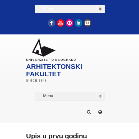
— Menu —
Facebook
YouTube
Flickr
LinkedIn
Instagram
UNIVERZITET U BEOGRADU
ARHITEKTONSKI
FAKULTET
— Menu —
Upis u prvu godinu