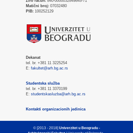
Žiro račun:
840-0000032849845-71
Matični broj:
07032480
PIB:
100252129
Dekanat
tel. br. +381 11 3225254
E:
fakultet@arh.bg.ac.rs
Studentska služba
tel. br. +381 11 3370199
E:
studentskasluzba@arh.bg.ac.rs
Kontakti organizacionih jedinica
© [2013 - 2018]
Univerzitet u Beogradu -