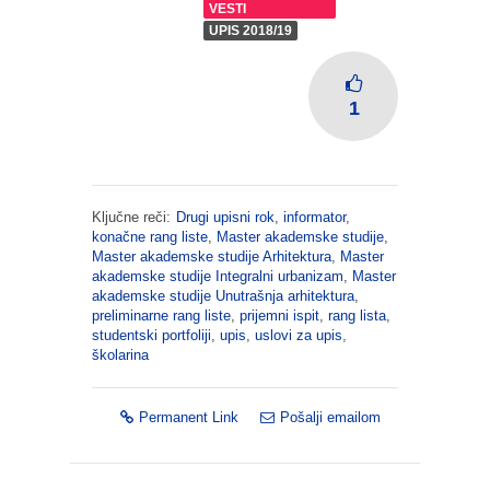
VESTI
UPIS 2018/19
1
Ključne reči:
Drugi upisni rok
,
informator
,
konačne rang liste
,
Master akademske studije
,
Master akademske studije Arhitektura
,
Master
akademske studije Integralni urbanizam
,
Master
akademske studije Unutrašnja arhitektura
,
preliminarne rang liste
,
prijemni ispit
,
rang lista
,
studentski portfoliji
,
upis
,
uslovi za upis
,
školarina
Permanent Link
Pošalji emailom