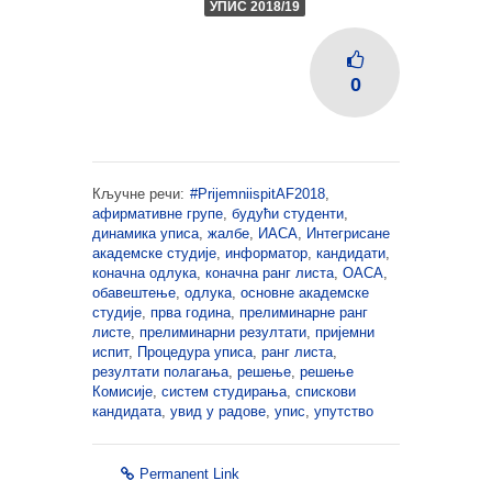
УПИС 2018/19
0
Кључне речи:
#PrijemniispitAF2018
,
афирмативне групе
,
будући студенти
,
динамика уписа
,
жалбе
,
ИАСА
,
Интегрисане
академске студије
,
информатор
,
кандидати
,
коначна одлука
,
коначна ранг листа
,
ОАСА
,
обавештење
,
одлука
,
основне академске
студије
,
прва година
,
прелиминарне ранг
листе
,
прелиминарни резултати
,
пријемни
испит
,
Процедура уписа
,
ранг листа
,
резултати полагања
,
решење
,
решење
Комисије
,
систем студирања
,
спискови
кандидата
,
увид у радове
,
упис
,
упутство
Permanent Link