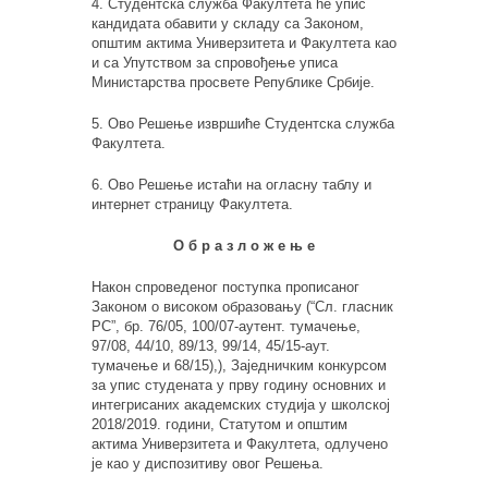
4. Студентска служба Факултета ће упис
кандидата обавити у складу са Законом,
општим актима Универзитета и Факултета као
и са Упутством за спровођење уписа
Министарства просвете Републике Србије.
5. Ово Решење извршиће Студентска служба
Факултета.
6. Ово Решење истаћи на огласну таблу и
интернет страницу Факултета.
О б р а з л о ж е њ е
Након спроведеног поступка прописаног
Законом о високом образовању (“Сл. гласник
РС”, бр. 76/05, 100/07-аутент. тумачење,
97/08, 44/10, 89/13, 99/14, 45/15-аут.
тумачење и 68/15),), Заједничким конкурсом
за упис студената у прву годину основних и
интегрисаних академских студија у школској
2018/2019. години, Статутом и општим
актима Универзитета и Факултета, одлучено
је као у диспозитиву овог Решења.