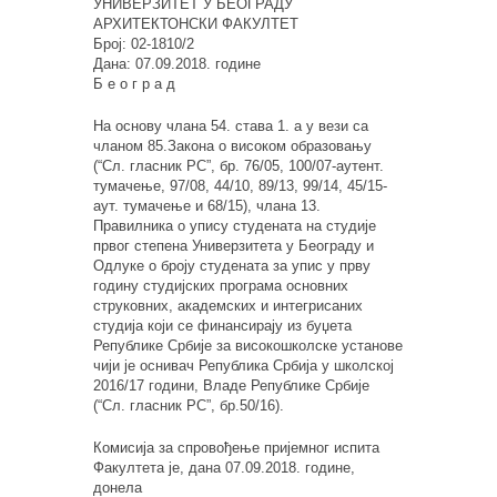
УНИВЕРЗИТЕТ У БЕОГРАДУ
АРХИТЕКТОНСКИ ФАКУЛТЕТ
Број: 02-1810/2
Дана: 07.09.2018. године
Б е о г р а д
На основу члана 54. става 1. а у вези са
чланом 85.Закона о високом образовању
(“Сл. гласник РС”, бр. 76/05, 100/07-аутент.
тумачење, 97/08, 44/10, 89/13, 99/14, 45/15-
аут. тумачење и 68/15), члана 13.
Правилника о упису студената на студије
првог степенa Универзитета у Београду и
Одлуке о броју студената за упис у прву
годину студијских програма основних
струковних, академских и интегрисаних
студија који се финансирају из буџета
Републике Србије за високошколске установе
чији је оснивач Република Србија у школској
2016/17 години, Владе Републике Србије
(“Сл. гласник РС”, бр.50/16).
Комисија за спровођење пријемног испита
Факултета је, дана 07.09.2018. године,
донела