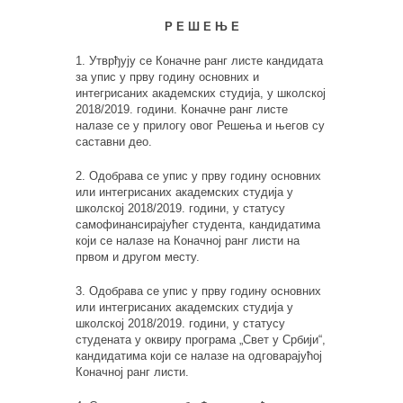
Р Е Ш Е Њ Е
1. Утврђују се Коначне ранг листе кандидата
за упис у прву годину основних и
интегрисаних академских студија, у школској
2018/2019. години. Коначне ранг листе
налазе се у прилогу овог Решења и његов су
саставни део.
2. Одобрава се упис у прву годину основних
или интегрисаних академских студија у
школској 2018/2019. години, у статусу
самофинансирајућег студента, кандидатима
који се налазе на Коначној ранг листи на
првом и другом месту.
3. Одобрава се упис у прву годину основних
или интегрисаних академских студија у
школској 2018/2019. години, у статусу
студената у оквиру програма „Свет у Србији“,
кандидатима који се налазе на одговарајућој
Коначној ранг листи.