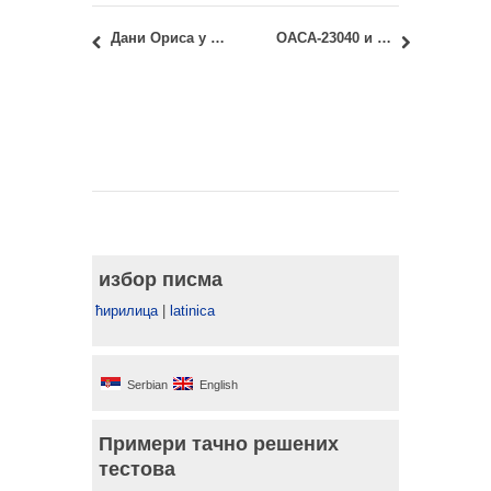
Дани Ориса у Загребу: 13-14. октобар 2018.
ОАСА-23040 и ИАСА-23040 – Архитектонске конструкције 3: Октобарски испитни рок – Увид у испитне радове
избор писма
ћирилица
|
latinica
Serbian
English
Примери тачно решених
тестова