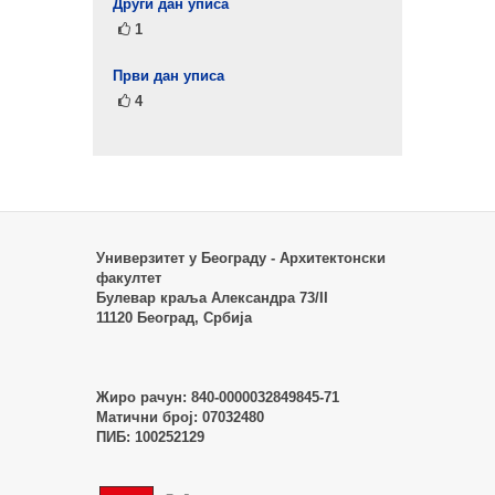
Други дан уписа
1
Први дан уписа
4
Универзитет у Београду - Архитектонски
факултет
Булевар краља Александра 73/II
11120 Београд, Србија
Жиро рачун:
840-0000032849845-71
Матични број:
07032480
ПИБ:
100252129