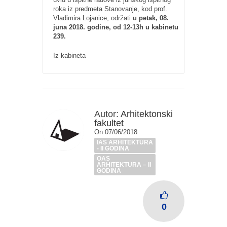
roka iz predmeta Stanovanje, kod prof.
Vladimira Lojanice, održati
u petak, 08.
juna 2018. godine, od 12-13h u kabinetu
239.
Iz kabineta
Autor:
Arhitektonski
fakultet
On 07/06/2018
IAS ARHITEKTURA
- II GODINA
OAS
ARHITEKTURA – II
GODINA
0