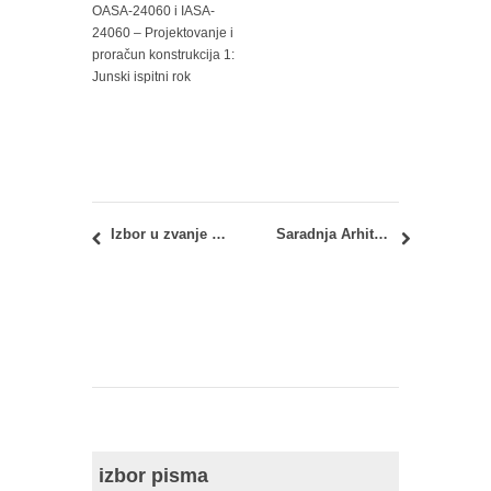
OASA-24060 i IASA-
24060 – Projektovanje i
proračun konstrukcija 1:
Junski ispitni rok
Izbor u zvanje docenta: dr Ivan Simić, mast.inž.arh.
Saradnja Arhitektonskog fakulteta sa festivalom Resonate 2018
izbor pisma