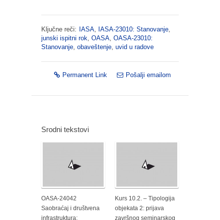
Ključne reči:
IASA
,
IASA-23010: Stanovanje
,
junski ispitni rok
,
OASA
,
OASA-23010:
Stanovanje
,
obaveštenje
,
uvid u radove
Permanent Link
Pošalji emailom
Srodni tekstovi
OASA-24042
Kurs 10.2. – Tipologija
Saobraćaj i društvena
objekata 2: prijava
infrastruktura:
završnog seminarskog