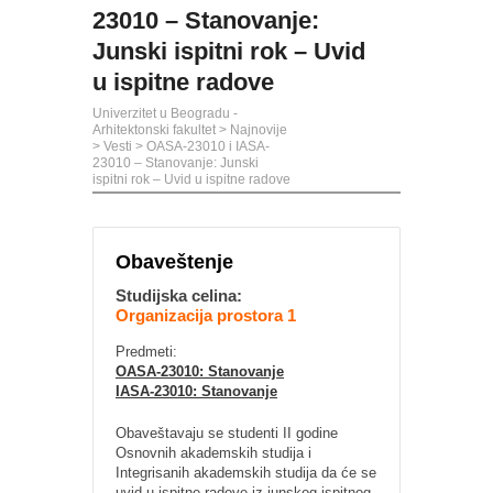
23010 – Stanovanje:
Junski ispitni rok – Uvid
u ispitne radove
Univerzitet u Beogradu -
Arhitektonski fakultet
>
Najnovije
>
Vesti
>
OASA-23010 i IASA-
23010 – Stanovanje: Junski
ispitni rok – Uvid u ispitne radove
Obaveštenje
Studijska celina:
Organizacija prostora 1
Predmeti:
OASA-23010: Stanovanje
IASA-23010: Stanovanje
Obaveštavaju se studenti II godine
Osnovnih akademskih studija i
Integrisanih akademskih studija da će se
uvid u ispitne radove iz junskog ispitnog