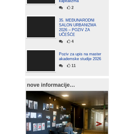
kapitalizma
2
35. MEĐUNARODNI
SALON URBANIZMA
2026 – POZIV ZA
UČEŠĆE
4
Poziv za upis na master
akademske studije 2026
11
nove informacije…