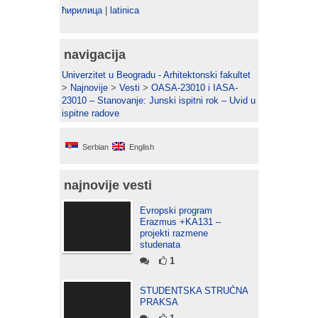
ћирилица
|
latinica
navigacija
Univerzitet u Beogradu - Arhitektonski fakultet
>
Najnovije
>
Vesti
>
OASA-23010 i IASA-
23010 – Stanovanje: Junski ispitni rok – Uvid u
ispitne radove
Serbian
English
najnovije vesti
Evropski program
Erazmus +KA131 –
projekti razmene
studenata
1
STUDENTSKA STRUČNA
PRAKSA