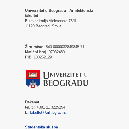
Univerzitet u Beogradu - Arhitektonski
fakultet
Bulevar kralja Aleksandra 73/II
11120 Beograd, Srbija
Žiro račun:
840-0000032849845-71
Matični broj:
07032480
PIB:
100252129
Dekanat
tel. br. +381 11 3225254
E:
fakultet@arh.bg.ac.rs
Studentska služba