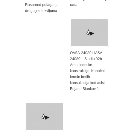
Raspored polaganja
rada
drugog kolokvijuma
OASA-24080 i IASA-
24080 – Studio 02b –
Arhitektonske
konstrukcije: Konačni
termin trećih
konsultacija kod asist.
Bojane Stanković