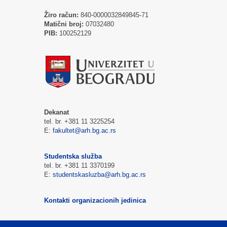
Žiro račun:
840-0000032849845-71
Matični broj:
07032480
PIB:
100252129
Dekanat
tel. br. +381 11 3225254
E:
fakultet@arh.bg.ac.rs
Studentska služba
tel. br. +381 11 3370199
E:
studentskasluzba@arh.bg.ac.rs
Kontakti organizacionih jedinica