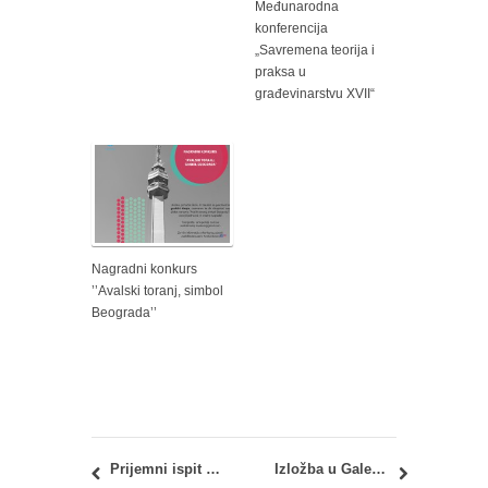
Međunarodna
konferencija
„Savremena teorija i
praksa u
građevinarstvu XVII“
Nagradni konkurs
’’Avalski toranj, simbol
Beograda’’
Prijemni ispit 2018. za upis u prvu godinu studijskih programa Arhitektonskog fakulteta u Beogradu
Izložba u Galeriji Kolektiv: Prostori Mete Hočevar