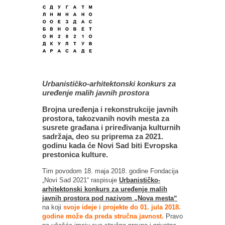
Urbanističko-arhitektonski konkurs za
uređenje malih javnih prostora
Brojna uređenja i rekonstrukcije javnih
prostora, takozvanih novih mesta za
susrete građana i priređivanja kulturnih
sadržaja, deo su priprema za 2021.
godinu kada će Novi Sad biti Evropska
prestonica kulture.
Tim povodom 18. maja 2018. godine Fondacija
„Novi Sad 2021“ raspisuje
Urbanističko-
arhitektonski konkurs za uređenje malih
javnih prostora pod nazivom „Nova mesta“
na koji
svoje ideje i projekte do 01. jula 2018.
godine može da preda stručna javnost.
Pravo