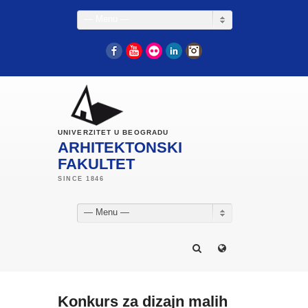
— Menu —
Facebook
YouTube
Flickr
LinkedIn
Instagram
UNIVERZITET U BEOGRADU
ARHITEKTONSKI
FAKULTET
— Menu —
Konkurs za dizajn malih