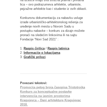
na učešće imaju sva stručna pravna i privatna
lica – ovo podrazumeva arhitekte, urbaniste,
pejzažne arhitekte kao i studente iz ovih oblasti.
Konkursnu dokumentaciju za nabavku usluge
izrade urbanističko-arhitektonskog rešenja za
uređenje novih mesta u Novom Sadu u
postupku nabavke – konkurs za dizajn možete
pronaći na sledećim linkovima ili na sajtu
Fondacije “Novi Sad 2021” :
1.
Raspis ćirilica
/
Raspis latinica
2.
Informacije o lokacijama
3.
Grafički prilozi
Povezani tekstovi:
Promocija petog broja časopisa Tristotrojka
Konkurs za konceptualne postavke
intervencija na javnim prostorima
Kragujevca – Dani arhitekture Kragujevac
2018.