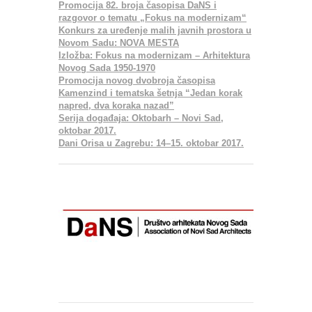
Promocija 82. broja časopisa DaNS i
razgovor o tematu „Fokus na modernizam“
Konkurs za uređenje malih javnih prostora u
Novom Sadu: NOVA MESTA
Izložba: Fokus na modernizam – Arhitektura
Novog Sada 1950‐1970
Promocija novog dvobroja časopisa
Kamenzind i tematska šetnja “Jedan korak
napred, dva koraka nazad”
Serija događaja: Oktobarh – Novi Sad,
oktobar 2017.
Dani Orisa u Zagrebu: 14–15. oktobar 2017.