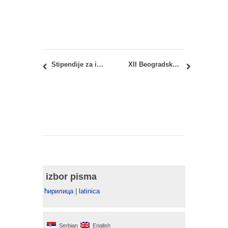
Stipendije za istraživačke boravke za predavače i naučnike na visokoškolskim ustanovama u Nemačkoj 2017/18
XII Beogradska internacionalna nedelja arhitekture (BINA) – DVORIŠTA IDEJA
izbor pisma
ћирилица
|
latinica
Serbian
English