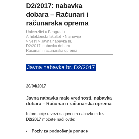
D2/2017: nabavka
dobara – Računari i
računarska oprema
Univerzitet u Beogradu -
Arhitektonski fakultet
>
Najnovije
>
Vesti
>
Javna nabavka br.
D2/2017: nabavka dobara –
Računari i računarska oprema
Javna nabavka br. D2/2017
26/04/2017
Javna nabavka male vrednosti, nabavka
dobara – Računari i računarska oprema
Informacije u vezi sa javnom nabavkom
br.
D2/2017
možete naći ovde:
Poziv za podnošenje ponude