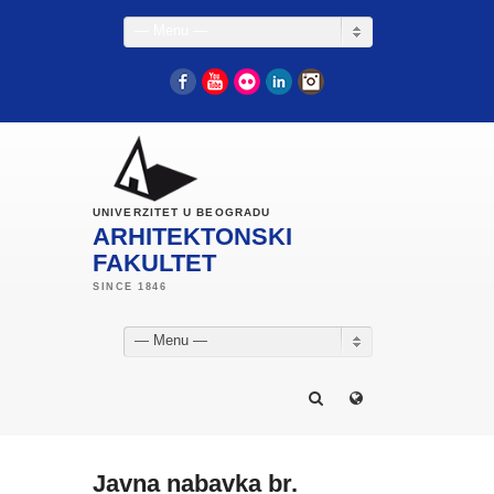
— Menu —
Facebook
YouTube
Flickr
LinkedIn
Instagram
UNIVERZITET U BEOGRADU
ARHITEKTONSKI
FAKULTET
— Menu —
Javna nabavka br.