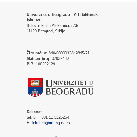
Univerzitet u Beogradu - Arhitektonski
fakultet
Bulevar kralja Aleksandra 73/II
11120 Beograd, Srbija
Žiro račun:
840-0000032849845-71
Matični broj:
07032480
PIB:
100252129
Dekanat
tel. br. +381 11 3225254
E:
fakultet@arh.bg.ac.rs