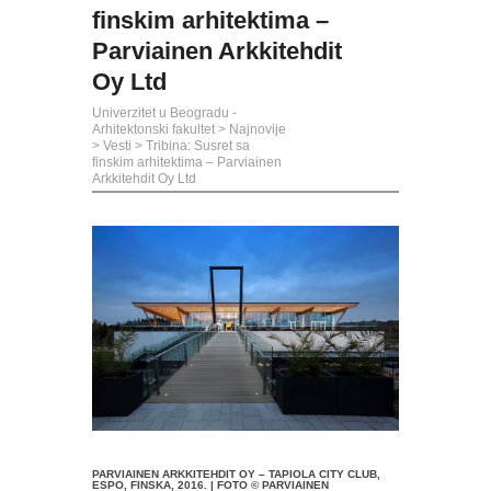
finskim arhitektima –
Parviainen Arkkitehdit
Oy Ltd
Univerzitet u Beogradu -
Arhitektonski fakultet
>
Najnovije
>
Vesti
>
Tribina: Susret sa
finskim arhitektima – Parviainen
Arkkitehdit Oy Ltd
PARVIAINEN ARKKITEHDIT OY – TAPIOLA CITY CLUB,
ESPO, FINSKA, 2016. | FOTO © PARVIAINEN