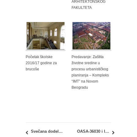
ARHITEKTONSKOG
FAKULTETA
Početak školske
Predavanje: Zaštita
2016/17 godine za
životne sredine u
brucoše
procesu urbanističkog
planiranja – Kompleks
“IMT” na Novom
Beogradu
Svečana dodela diploma na proslavi Dana studenata, 04. aprila 2017.
OASA-36030 i IASA-36030 – Organizacija građenja i osnove menadžmenta: Termin prvog kolokvijuma