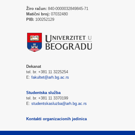
Žiro račun:
840-0000032849845-71
Matični broj:
07032480
PIB:
100252129
Dekanat
tel. br. +381 11 3225254
E:
fakultet@arh.bg.ac.rs
Studentska služba
tel. br. +381 11 3370199
E:
studentskasluzba@arh.bg.ac.rs
Kontakti organizacionih jedinica