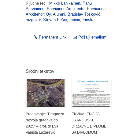
Ključne reči:
Mikko Lahikainen
,
Panu
Parviainen
,
Parviainen Architects
,
Parviainen
Arkkitehdit Oy
,
Alumni
,
Bratislav Tošković
,
razgovor
,
Stevan Pešić
,
tribina
,
Finska
Permanent Link
Pošalji emailom
Srodni tekstovi
Predavanje: ”Prognoza
EKVIVALENCIJA
razvoja gradova do
FRANCUSKE
2025” – prof. dr Eva
DRŽAVNE DIPLOME
Vaništa Lazarević
SA DIPLOMOM