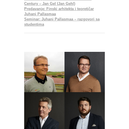
Century – Jan Gel (Jan Gehl)
Predavanje: Finski arhitekta i teoretičar
Juhani Pallasmaa
Seminar: Juhani Pallasmaa – razgovori sa
studentima