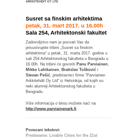
ARKKITEHDIT OY LTD
Susret sa finskim arhitektima
petak, 31. mart 2017. u 16.00h
Sala 254, Arhitektonski fakultet
Zadovoljstvo nam je pozvati Vas da
prisustvujete tribini „Susret sa finskim
arhitektima“ u petak, 31. marta 2017. godine u
sali 254 Arhitektonskog fakulteta u Beogradu u
16.00h. Na tribini će govoriti
Panu Parviainen
,
Mikko Lahikainen
,
Bratislav Tošković
i
Stevan Pešić
, predstavnici firme “Parviainen
Arkkitehdit Oy Ltd” iz Helsinkija, od kojih su
neki alumniji Arhitektonskog fakulteta u
Beogradu.
Više informacija o birou možete naći na
http://www.parviainenark.fi
Povezani tekstovi:
Predavanje: Livable Cities for the 21st