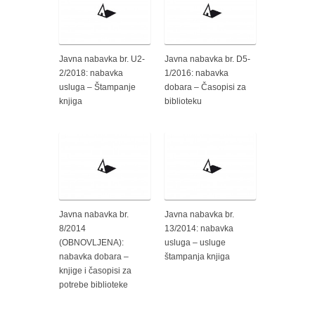
Javna nabavka br. U2-
Javna nabavka br. D5-
2/2018: nabavka
1/2016: nabavka
usluga – Štampanje
dobara – Časopisi za
knjiga
biblioteku
Javna nabavka br.
Javna nabavka br.
8/2014
13/2014: nabavka
(OBNOVLJENA):
usluga – usluge
nabavka dobara –
štampanja knjiga
knjige i časopisi za
potrebe biblioteke