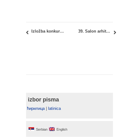
Izložba konkursnih radova i diskusija: Urbanističko-arhitektonski konkurs za deo Bloka 13 na Novom Beogradu
39. Salon arhitekture: svečano otvaranje i dodela nagrada
izbor pisma
ћирилица
|
latinica
Serbian
English