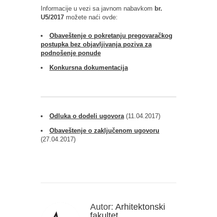
Informacije u vezi sa javnom nabavkom
br.
U5/2017
možete naći ovde:
Obaveštenje o pokretanju pregovaračkog
postupka bez objavljivanja poziva za
podnošenje ponude
Konkursna dokumentacija
Odluka o dodeli ugovora
(11.04.2017)
Obaveštenje o zaključenom ugovoru
(27.04.2017)
Autor:
Arhitektonski
fakultet