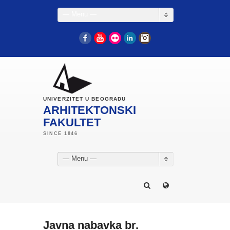
— Menu —
Facebook
YouTube
Flickr
LinkedIn
Instagram
UNIVERZITET U BEOGRADU
ARHITEKTONSKI
FAKULTET
— Menu —
Javna nabavka br.