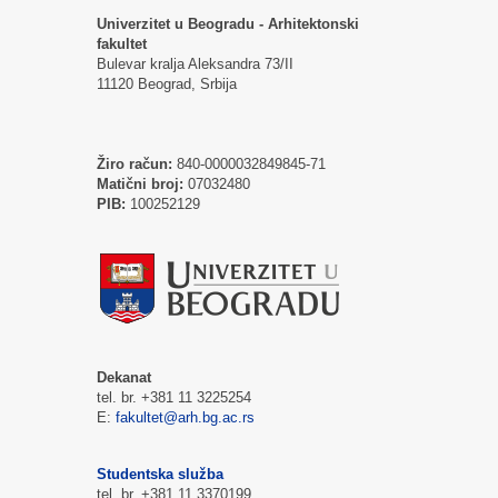
Univerzitet u Beogradu - Arhitektonski
fakultet
Bulevar kralja Aleksandra 73/II
11120 Beograd, Srbija
Žiro račun:
840-0000032849845-71
Matični broj:
07032480
PIB:
100252129
Dekanat
tel. br. +381 11 3225254
E:
fakultet@arh.bg.ac.rs
Studentska služba
tel. br. +381 11 3370199