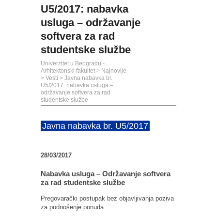
U5/2017: nabavka
usluga – održavanje
softvera za rad
studentske službe
Univerzitet u Beogradu -
Arhitektonski fakultet
>
Najnovije
>
Vesti
>
Javna nabavka br.
U5/2017: nabavka usluga –
održavanje softvera za rad
studentske službe
Javna nabavka br. U5/2017
28/03/2017
Nabavka usluga – Održavanje softvera
za rad studentske službe
Pregovarački postupak bez objavljivanja poziva
za podnošenje ponuda