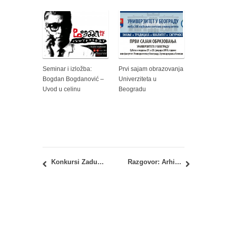
Seminar i izložba:
Prvi sajam obrazovanja
Bogdan Bogdanović –
Univerziteta u
Uvod u celinu
Beogradu
Konkursi Zadužbine Andrejević za 2016. godinu
Razgovor: Arhitektura u kontekstu 2 – arh. Lazar Kuzmanov