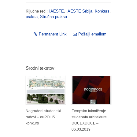
Ključne reči:
IAESTE
,
IAESTE Srbija
,
Konkurs
,
praksa
,
Stručna praksa
Permanent Link
Pošalji emailom
Srodni tekstovi
Nagrađeni studentski
Evropsko takmičenje
radovi – euPOLIS
studenata arhitekture
konkurs
DOCEXDOCE –
06.03.2019