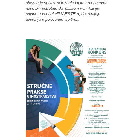
obezbede spisak položenih ispita sa ocenama
neće biti potrebno da, prilikom verifikacije
prijave u kancelariji IAESTE-a, dostavljaju
uverenja o položenim ispitima.