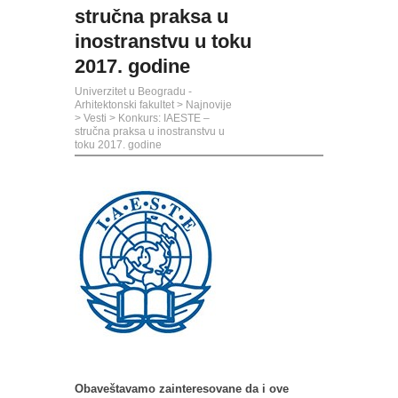
stručna praksa u
inostranstvu u toku
2017. godine
Univerzitet u Beogradu -
Arhitektonski fakultet
>
Najnovije
>
Vesti
>
Konkurs: IAESTE –
stručna praksa u inostranstvu u
toku 2017. godine
Obaveštavamo zainteresovane da i ove