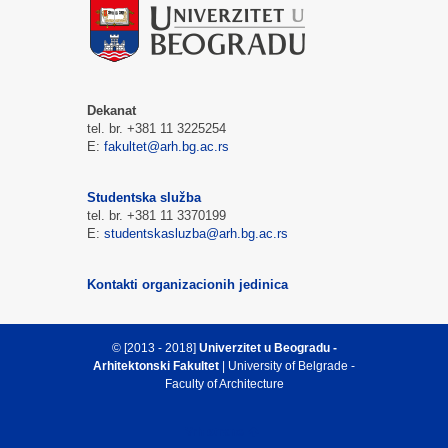
Dekanat
tel. br. +381 11 3225254
E:
fakultet@arh.bg.ac.rs
Studentska služba
tel. br. +381 11 3370199
E:
studentskasluzba@arh.bg.ac.rs
Kontakti organizacionih jedinica
© [2013 - 2018]
Univerzitet u Beogradu -
Arhitektonski Fakultet
| University of Belgrade -
Faculty of Architecture
Vrh strane