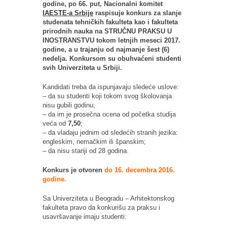
godine, po 66. put, Nacionalni komitet
IAESTE-a Srbije
raspisuje konkurs za slanje
studenata tehničkih fakulteta kao i fakulteta
prirodnih nauka na STRUČNU PRAKSU U
INOSTRANSTVU tokom letnjih meseci 2017.
godine, a u trajanju od najmanje šest (6)
nedelja. Konkursom su obuhvaćeni studenti
svih Univerziteta u Srbiji.
Kandidati treba da ispunjavaju sledeće uslove:
– da su studenti koji tokom svog školovanja
nisu gubili godinu;
– da im je prosečna ocena od početka studija
veća od
7,50
;
– da vladaju jednim od sledećih stranih jezika:
engleskim, nemačkim ili španskim;
– da nisu stariji od 28 godina.
Konkurs je otvoren
do 16. decembra 2016.
godine.
Sa Univerziteta u Beogradu – Arhitektonskog
fakulteta pravo da konkurišu za praksu i
usavršavanje imaju studenti: