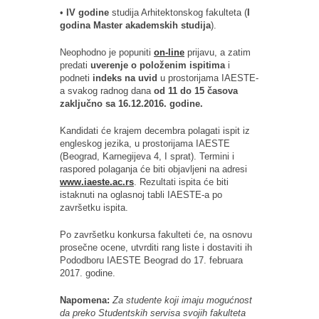
•
IV godine
studija Arhitektonskog fakulteta (
I
godina Master akademskih studija
).
Neophodno je popuniti
on-line
prijavu, a zatim
predati
uverenje o položenim ispitima
i
podneti
indeks na uvid
u prostorijama IAESTE-
a svakog radnog dana
od 11 do 15 časova
zaključno sa 16.12.2016. godine.
Kandidati će krajem decembra polagati ispit iz
engleskog jezika, u prostorijama IAESTE
(Beograd, Karnegijeva 4, I sprat). Termini i
raspored polaganja će biti objavljeni na adresi
www.iaeste.ac.rs
. Rezultati ispita će biti
istaknuti na oglasnoj tabli IAESTE-a po
završetku ispita.
Po završetku konkursa fakulteti će, na osnovu
prosečne ocene, utvrditi rang liste i dostaviti ih
Pododboru IAESTE Beograd do 17. februara
2017. godine.
Napomena:
Za studente koji imaju mogućnost
da preko Studentskih servisa svojih fakulteta