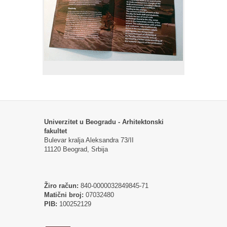
Univerzitet u Beogradu - Arhitektonski
fakultet
Bulevar kralja Aleksandra 73/II
11120 Beograd, Srbija
Žiro račun:
840-0000032849845-71
Matični broj:
07032480
PIB:
100252129