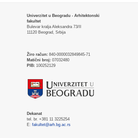
Univerzitet u Beogradu - Arhitektonski
fakultet
Bulevar kralja Aleksandra 73/II
11120 Beograd, Srbija
Žiro račun:
840-0000032849845-71
Matični broj:
07032480
PIB:
100252129
Dekanat
tel. br. +381 11 3225254
E:
fakultet@arh.bg.ac.rs