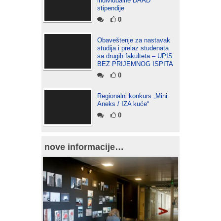
individualne DAAD
stipendije
0
Obaveštenje za nastavak
studija i prelaz studenata
sa drugih fakulteta – UPIS
BEZ PRIJEMNOG ISPITA
0
Regionalni konkurs „Mini
Aneks / IZA kuće“
0
nove informacije…