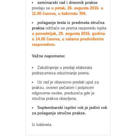
seminarski rad i dnevnik prakse
predaju se
u petak, 26. avgusta 2016. u
11.00 časova, u kabinetu 304.
polaganje testa iz predmeta stručna
praksa
održaće se prema rasporedu ispita
u ponedeljak, 29. avgusta 2016. godine
u 14.00 časova, u salama predviđenim
rasporedom.
Važne napomene:
Zakašnjenje u predaji elaborata
podrazumeva oduzimanje poena.
Uz rad je obavezno predati uput za
praksu, overen pečatom i potpisom
odgovorne osobe, preduzeća gde je
stručna praksa obavljena.
Septembarski ispitni rok je jedini rok
za polaganje stručne prakse.
Iz kabineta