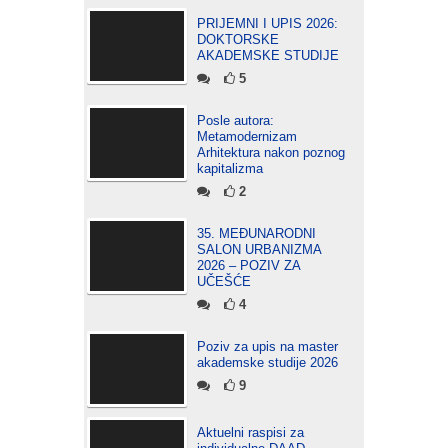
PRIJEMNI I UPIS 2026:
DOKTORSKE
AKADEMSKE STUDIJE
5
Posle autora:
Metamodernizam
Arhitektura nakon poznog
kapitalizma
2
35. MEĐUNARODNI
SALON URBANIZMA
2026 – POZIV ZA
UČEŠĆE
4
Poziv za upis na master
akademske studije 2026
9
Aktuelni raspisi za