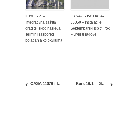
Kurs 15.2. –
OASA-35050 i IASA-
Integrativna zaštita
35050 – Instalacije:
graditeljskog nasleđa:
Septembarski ispitni rok
Termin i raspored
– Uvid u radove
polaganja kolokvijuma
OASA-11070 i IASA-11070 – Geometrija oblika 1: ispitne ocene i uvid u radove iz septembarskog roka
Kurs 16.1. – Sociologija 1 i MASA-11010 – Sociologija i prostor: Septembarski ispitni rok – raspored polaganja