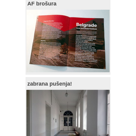
AF brošura
zabrana pušenja!