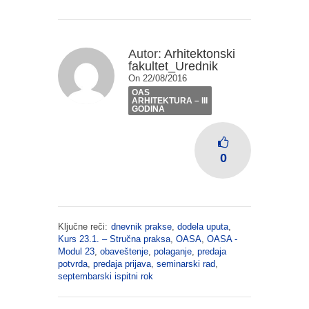
Autor:
Arhitektonski
fakultet_Urednik
On 22/08/2016
OAS
ARHITEKTURA – III
GODINA
0
Ključne reči:
dnevnik prakse
,
dodela uputa
,
Kurs 23.1. – Stručna praksa
,
OASA
,
OASA -
Modul 23
,
obaveštenje
,
polaganje
,
predaja
potvrda
,
predaja prijava
,
seminarski rad
,
septembarski ispitni rok