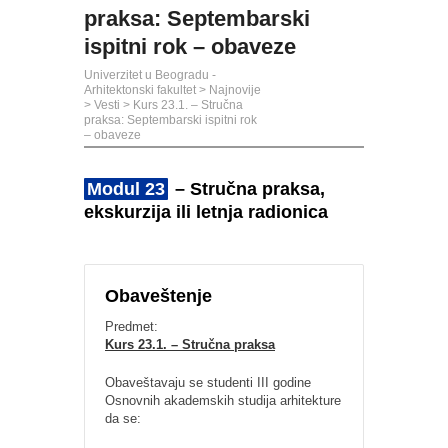
praksa: Septembarski
ispitni rok – obaveze
Univerzitet u Beogradu -
Arhitektonski fakultet
>
Najnovije
>
Vesti
>
Kurs 23.1. – Stručna
praksa: Septembarski ispitni rok
– obaveze
Modul 23
– Stručna praksa,
ekskurzija ili letnja radionica
Obaveštenje
Predmet:
Kurs 23.1. – Stručna praksa
Obaveštavaju se studenti III godine
Osnovnih akademskih studija arhitekture
da se: