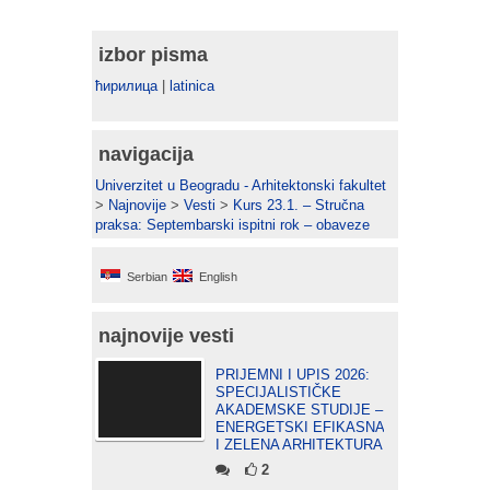
izbor pisma
ћирилица
|
latinica
navigacija
Univerzitet u Beogradu - Arhitektonski fakultet
>
Najnovije
>
Vesti
>
Kurs 23.1. – Stručna
praksa: Septembarski ispitni rok – obaveze
Serbian
English
najnovije vesti
PRIJEMNI I UPIS 2026:
SPECIJALISTIČKE
AKADEMSKE STUDIJE –
ENERGETSKI EFIKASNA
I ZELENA ARHITEKTURA
2