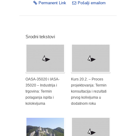
Permanent Link
Pošalji emailom
Srodni tekstovi
OASA-35020 i IASA-
Kurs 20.2. – Proces
35020 – Industrija i
projektovanja: Termin
trgovina: Termin
konsultacija i rezultati
polaganja ispita i
prvog kolivijuma u
kolokvijuma
dodatnom roku