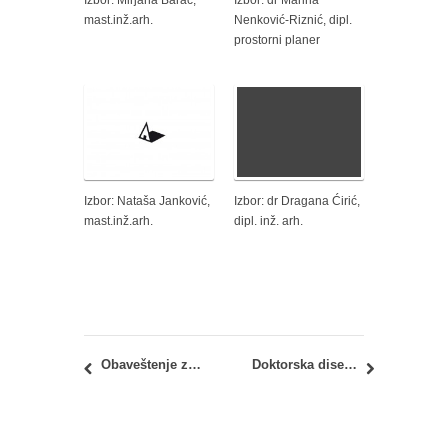
Izbor: Mirjana Barać,
Izbor: dr Marina
mast.inž.arh.
Nenković-Riznić, dipl.
prostorni planer
Izbor: Nataša Janković,
Izbor: dr Dragana Ćirić,
mast.inž.arh.
dipl. inž. arh.
Obaveštenje za prelaz studenata sa drugih fakulteta u školskoj 2016/17
Doktorska disertacija i izveštaj Komisije: kandidat Tatjana Kosić, dipl.inž.arh.