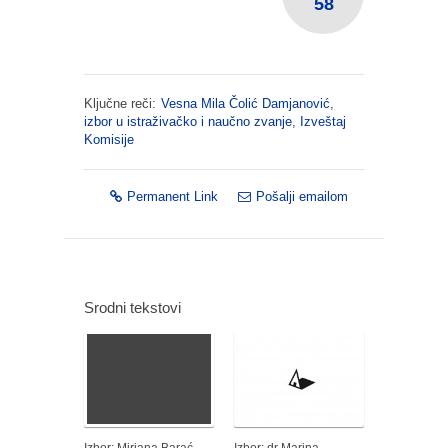
58
Ključne reči:
Vesna Mila Čolić Damjanović
,
izbor u istraživačko i naučno zvanje
,
Izveštaj
Komisije
Permanent Link
Pošalji emailom
Srodni tekstovi