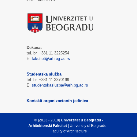
Dekanat
tel. br. +381 11 3225254
E:
fakultet@arh.bg.ac.rs
Studentska služba
tel. br. +381 11 3370199
E:
studentskasluzba@arh.bg.ac.rs
Kontakti organizacionih jedinica
© [2013 - 2018]
Univerzitet u Beogradu -
Arhitektonski Fakultet
| University of Belgrade -
Faculty of Architecture