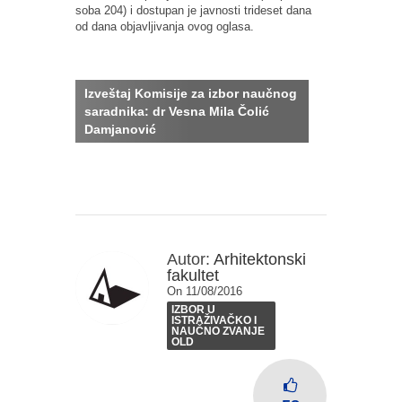
soba 204) i dostupan je javnosti trideset dana
od dana objavljivanja ovog oglasa.
Izveštaj Komisije za izbor naučnog
saradnika
: dr Vesna Mila Čolić
Damjanović
Autor:
Arhitektonski
fakultet
On 11/08/2016
IZBOR U
ISTRAŽIVAČKO I
NAUČNO ZVANJE
OLD