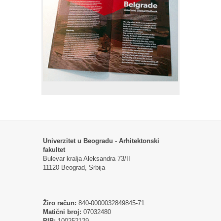
Univerzitet u Beogradu - Arhitektonski
fakultet
Bulevar kralja Aleksandra 73/II
11120 Beograd, Srbija
Žiro račun:
840-0000032849845-71
Matični broj:
07032480
PIB:
100252129