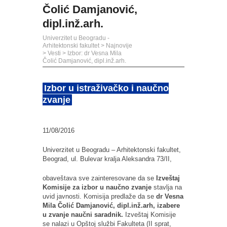
Čolić Damjanović,
dipl.inž.arh.
Univerzitet u Beogradu -
Arhitektonski fakultet
>
Najnovije
>
Vesti
>
Izbor: dr Vesna Mila
Čolić Damjanović, dipl.inž.arh.
Izbor u istraživačko i naučno
zvanje
11/08/2016
Univerzitet u Beogradu – Arhitektonski fakultet,
Beograd, ul. Bulevar kralja Aleksandra 73/II,
obaveštava sve zainteresovane da se
Izveštaj
Komisije za izbor u naučno zvanje
stavlja na
uvid javnosti. Komisija predlaže da se
dr Vesna
Mila Čolić Damjanović, dipl.inž.arh, izabere
u zvanje naučni saradnik.
Izveštaj Komisije
se nalazi u Opštoj službi Fakulteta (II sprat,