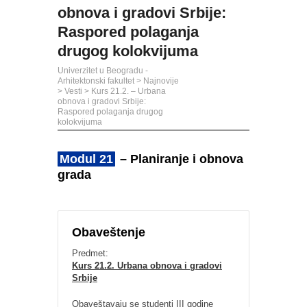
obnova i gradovi Srbije:
Raspored polaganja
drugog kolokvijuma
Univerzitet u Beogradu -
Arhitektonski fakultet
>
Najnovije
>
Vesti
>
Kurs 21.2. – Urbana
obnova i gradovi Srbije:
Raspored polaganja drugog
kolokvijuma
Modul 21
– Planiranje i obnova
grada
Obaveštenje
Predmet:
Kurs 21.2. Urbana obnova i gradovi
Srbije
Obaveštavaju se studenti III godine