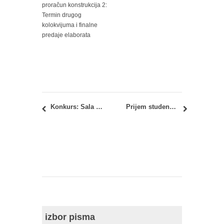
proračun konstrukcija 2:
Termin drugog
kolokvijuma i finalne
predaje elaborata
Konkurs: Sala poezije betona u Rimu (Rome Concrete Poetry Hall)
Prijem studenata kod vanr.prof. dr Žikice Tekića u periodu 30.05.2016 – 01.07.2016.
izbor pisma