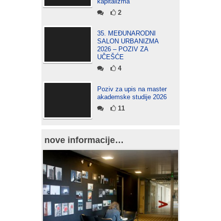
kapitalizma
2
35. MEĐUNARODNI
SALON URBANIZMA
2026 – POZIV ZA
UČEŠĆE
4
Poziv za upis na master
akademske studije 2026
11
nove informacije…