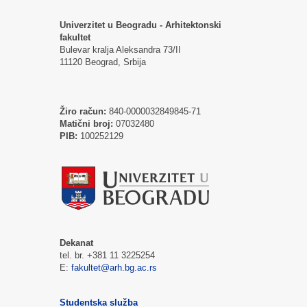
Univerzitet u Beogradu - Arhitektonski
fakultet
Bulevar kralja Aleksandra 73/II
11120 Beograd, Srbija
Žiro račun:
840-0000032849845-71
Matični broj:
07032480
PIB:
100252129
Dekanat
tel. br. +381 11 3225254
E:
fakultet@arh.bg.ac.rs
Studentska služba