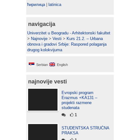
ћирилица
|
latinica
navigacija
Univerzitet u Beogradu - Arhitektonski fakultet
>
Najnovije
>
Vesti
>
Kurs 21.2. – Urbana
obnova i gradovi Srbije: Raspored polaganja
drugog kolokvijuma
Serbian
English
najnovije vesti
Evropski program
Erazmus +KA131 –
projekti razmene
studenata
1
STUDENTSKA STRUČNA
PRAKSA