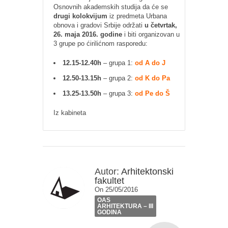
Osnovnih akademskih studija da će se
drugi kolokvijum
iz predmeta Urbana
obnova i gradovi Srbije održati
u četvrtak,
26. maja 2016. godine
i biti organizovan u
3 grupe po ćirilićnom rasporedu:
12.15-12.40h
– grupa 1:
od A do J
12.50-13.15h
– grupa 2:
od K do Pa
13.25-13.50h
– grupa 3:
od Pe do Š
Iz kabineta
Autor:
Arhitektonski
fakultet
On 25/05/2016
OAS
ARHITEKTURA – III
GODINA