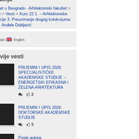
et u Beogradu - Arhitektonski fakultet
>
e
>
Vesti
>
Kurs 22.1. – Arhitektonske
cije 3: Preuzimanje drugog kolokvijuma
. Anđele Dubljević
ian
English
vije vesti
PRIJEMNI I UPIS 2026:
SPECIJALISTIČKE
AKADEMSKE STUDIJE –
ENERGETSKI EFIKASNA I
ZELENA ARHITEKTURA
2
PRIJEMNI I UPIS 2026:
DOKTORSKE AKADEMSKE
STUDIJE
5
Posle autora: