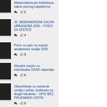
Metamodernizam Arhitektura
nakon poznog kapitalizma
2
35. MEĐUNARODNI SALON
URBANIZMA 2026 – POZIV
ZA UČEŠĆE
4
Poziv za upis na master
akademske studije 2026
9
Aktuelni raspisi za
individualne DAAD stipendije
0
Obaveštenje za nastavak
studija i prelaz studenata sa
drugih fakulteta – UPIS BEZ
PRIJEMNOG ISPITA
0