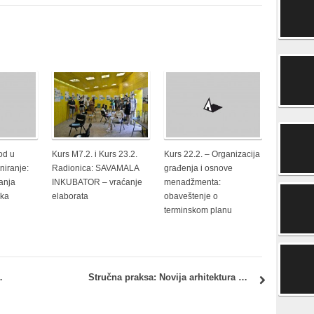
od u
Kurs M7.2. i Kurs 23.2.
Kurs 22.2. – Organizacija
niranje:
Radionica: SAVAMALA
građenja i osnove
anja
INKUBATOR – vraćanje
menadžmenta:
ika
elaborata
obaveštenje o
terminskom planu
doc. dr Jasna Čikić Tovarović
Stručna praksa: Novija arhitektura Beograda – Spisak preostalih slobodnih mesta