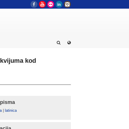
Facebook
YouTube
Flickr
LinkedIn
Instagram
okvijuma kod
 pisma
а
|
latinica
acija