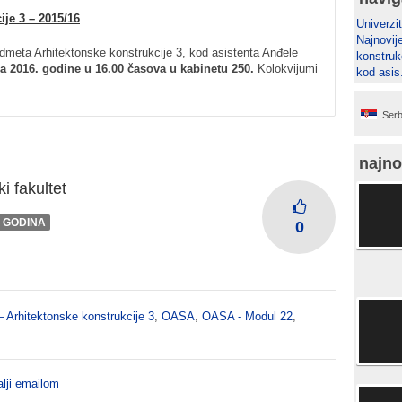
ije 3 – 2015/16
Univerzit
Najnovij
dmeta Arhitektonske konstrukcije 3, kod asistenta Anđele
konstruk
ra 2016. godine u 16.00 časova u kabinetu 250.
Kolokvijumi
kod asis
Serb
najno
i fakultet
I GODINA
0
– Arhitektonske konstrukcije 3
,
OASA
,
OASA - Modul 22
,
lji emailom