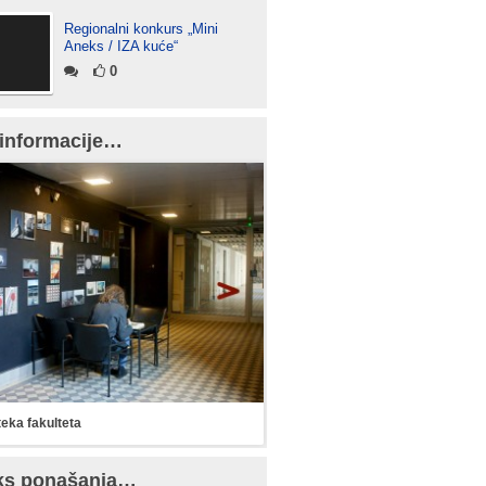
Regionalni konkurs „Mini
Aneks / IZA kuće“
0
informacije…
teka fakulteta
ks ponašanja…