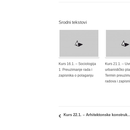
Srodni tekstovi
Kurs 16.1. – Sociologija
Kurs 21.1. – Uv
1: Preuzimanje rada i
urbanističko pla
zapisnika o polaganju
Termin preuzim
radova i zapisn
Kurs 22.1. – Arhitektonske konstrukcije 3: Preuzimanje radova – 