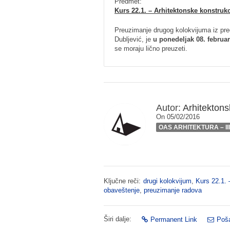
Predmet:
Kurs 22.1. – Arhitektonske konstrukc
Preuzimanje drugog kolokvijuma iz pre
Dubljević, je
u ponedeljak 08. februa
se moraju lično preuzeti.
Autor:
Arhitektonsk
On 05/02/2016
OAS ARHITEKTURA – II
Ključne reči:
drugi kolokvijum
,
Kurs 22.1. 
obaveštenje
,
preuzimanje radova
Širi dalje:
Permanent Link
Poša