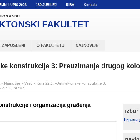
EMNI I UPIS 2026
180 JUBILEJ
RIBA
Kontakt
 BEOGRADU
KTONSKI
FAKULTET
ZAPOSLENI
O FAKULTETU
NAJNOVIJE
ske konstrukcije 3: Preuzimanje drugog kol
>
Najnovije
>
Vesti
>
Kurs 22.1. – Arhitektonske konstrukcije 3:
đele Dubljević
nstrukcije i organizacija građenja
izbor
ћирилиц
navig