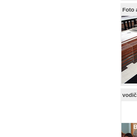
Foto 
vodič