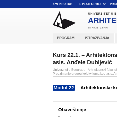
brzi INFO link
E PLATFORME:
PRIJ
UNIVERZITET U
ARHITE
PROGRAMI
ISTRAŽIVANJA
Kurs 22.1. – Arhitekton
asis. Anđele Dubljević
Univerzitet u Beogradu - Arhitektonski fakultet
Preuzimanje drugog kolokvijuma kod asis. An
Modul 22
– Arhitektonske ko
Obaveštenje