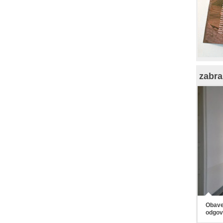
zabra
Obaveš
odgov