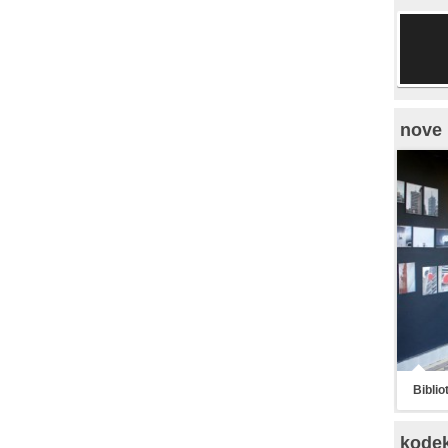
nove 
Biblio
kode