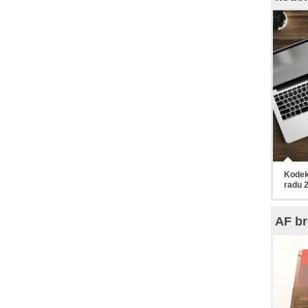
Kodek
radu 
AF br