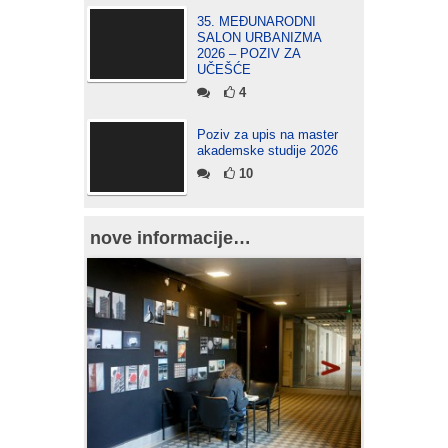
35. MEĐUNARODNI
SALON URBANIZMA
2026 – POZIV ZA
UČEŠĆE
4
Poziv za upis na master
akademske studije 2026
10
nove informacije…