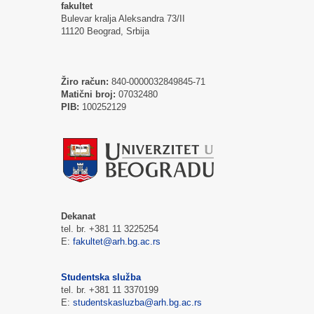
fakultet
Bulevar kralja Aleksandra 73/II
11120 Beograd, Srbija
Žiro račun:
840-0000032849845-71
Matični broj:
07032480
PIB:
100252129
Dekanat
tel. br. +381 11 3225254
E:
fakultet@arh.bg.ac.rs
Studentska služba
tel. br. +381 11 3370199
E:
studentskasluzba@arh.bg.ac.rs