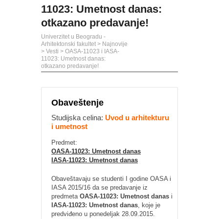
11023: Umetnost danas:
otkazano predavanje!
Univerzitet u Beogradu -
Arhitektonski fakultet
>
Najnovije
>
Vesti
>
OASA-11023 i IASA-
11023: Umetnost danas:
otkazano predavanje!
Obaveštenje
Studijska celina:
Uvod u arhitekturu
i umetnost
Predmet:
OASA-11023: Umetnost danas
IASA-11023: Umetnost danas
Obaveštavaju se studenti I godine OASA i
IASA 2015/16 da se predavanje iz
predmeta
OASA-11023: Umetnost danas
i
IASA-11023: Umetnost danas
, koje je
predviđeno u ponedeljak 28.09.2015.