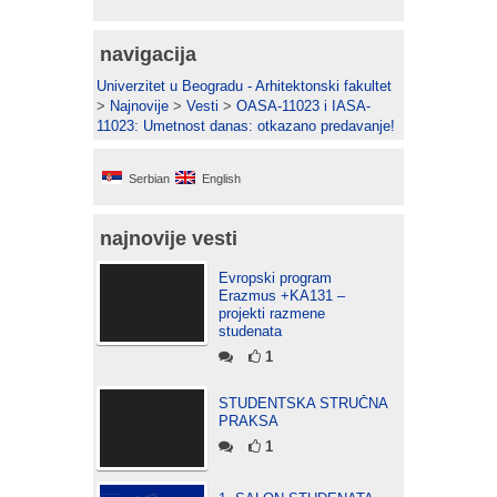
navigacija
Univerzitet u Beogradu - Arhitektonski fakultet
>
Najnovije
>
Vesti
>
OASA-11023 i IASA-
11023: Umetnost danas: otkazano predavanje!
Serbian
English
najnovije vesti
Evropski program
Erazmus +KA131 –
projekti razmene
studenata
1
STUDENTSKA STRUČNA
PRAKSA
1