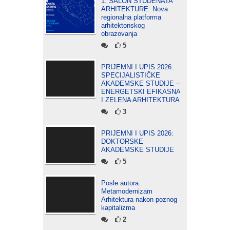
1. SALON STUDENATA
ARHITEKTURE: Nova
regionalna platforma
arhitektonskog
obrazovanja
5
PRIJEMNI I UPIS 2026:
SPECIJALISTIČKE
AKADEMSKE STUDIJE –
ENERGETSKI EFIKASNA
I ZELENA ARHITEKTURA
3
PRIJEMNI I UPIS 2026:
DOKTORSKE
AKADEMSKE STUDIJE
5
Posle autora:
Metamodernizam
Arhitektura nakon poznog
kapitalizma
2