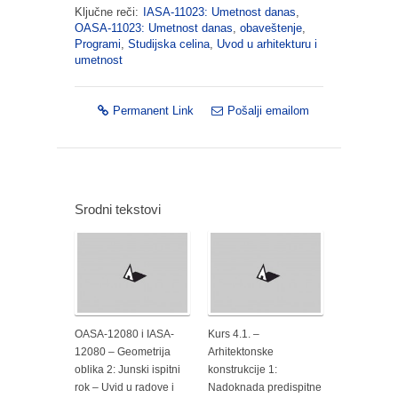
Ključne reči:
IASA-11023: Umetnost danas
,
OASA-11023: Umetnost danas
,
obaveštenje
,
Programi
,
Studijska celina
,
Uvod u arhitekturu i
umetnost
Permanent Link
Pošalji emailom
Srodni tekstovi
OASA-12080 i IASA-
Kurs 4.1. –
12080 – Geometrija
Arhitektonske
oblika 2: Junski ispitni
konstrukcije 1:
rok – Uvid u radove i
Nadoknada predispitne