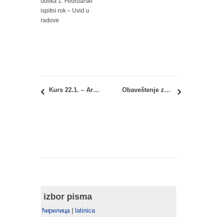
oblika 1: Februarski
ispitni rok – Uvid u
radove
Kurs 22.1. – Arhitektonske konstrukcije 3: Termini predavanja i vežbi
Obaveštenje za kandidate: Prijemni ispit na Doktorskim akademskim studijama 2015/16
izbor pisma
ћирилица
|
latinica