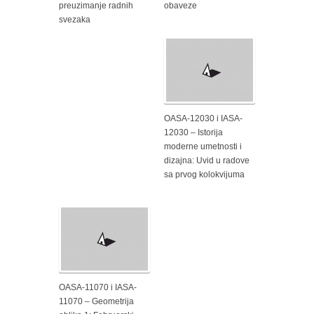
preuzimanje radnih
obaveze
svezaka
OASA-12030 i IASA-
12030 – Istorija
moderne umetnosti i
dizajna: Uvid u radove
sa prvog kolokvijuma
OASA-11070 i IASA-
11070 – Geometrija