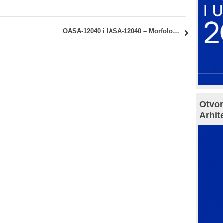
– uvid u radove
OASA-12040 i IASA-12040 – Morfologija grada: Uvid u ispitne radove
Otvor
Arhit