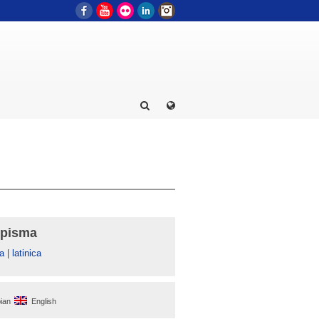
Facebook
YouTube
Flickr
LinkedIn
Instagram
 pisma
а
|
latinica
ian
English