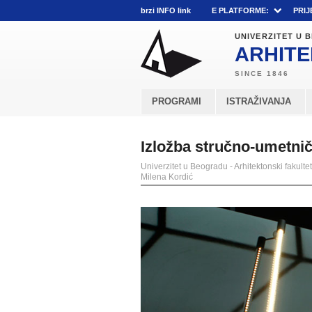
brzi INFO link
E PLATFORME:
PRIJ
UNIVERZITET U
ARHITE
PROGRAMI
ISTRAŽIVANJA
Izložba stručno-umetnič
Univerzitet u Beogradu - Arhitektonski fakultet
Milena Kordić