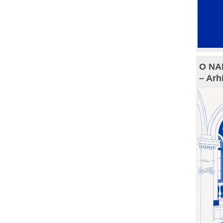
O NAM
– Arh