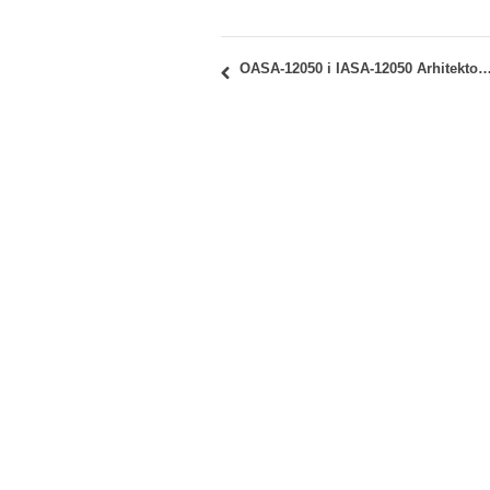
OASA-12050 i IASA-12050 Arhitektonske konstrukcije 2: Septembarski 1 ispitni rok 