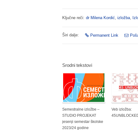
Ključne reči:
dr Milena Kordić
,
izložba
,
Izl
Širi dalje:
Permanent Link
Poša
Srodni tekstovi
Semestralne izložbe –
Veb izložba:
STUDIO PROJEKAT
45UNBLOCKE
jesenji semestar školske
2023/24 godine