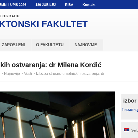
EMNI I UPIS 2026
180 JUBILEJ
RIBA
Kontakt
 BEOGRADU
KTONSKI
FAKULTET
ZAPOSLENI
O FAKULTETU
NAJNOVIJE
kih ostvarenja: dr Milena Kordić
>
Najnovije
>
Vesti
>
Izložba stručno-umetničkih ostvarenja: dr
izbor
ћирилиц
Serb