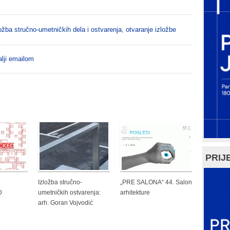
ožba stručno-umetničkih dela i ostvarenja
,
otvaranje izložbe
lji emailom
PRIJE
Izložba stručno-
„PRE SALONA“ 44. Salon
D
umetničkih ostvarenja:
arhitekture
arh. Goran Vojvodić