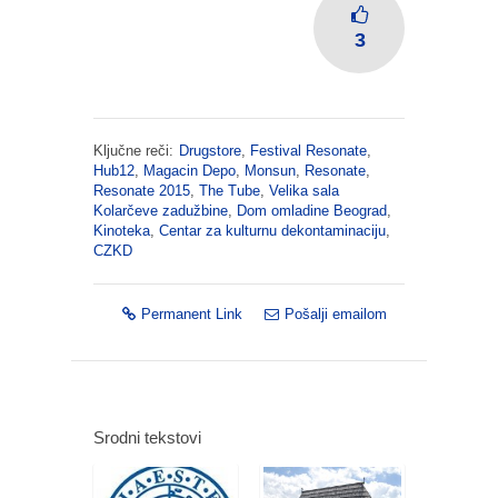
3
Ključne reči:
Drugstore
,
Festival Resonate
,
Hub12
,
Magacin Depo
,
Monsun
,
Resonate
,
Resonate 2015
,
The Tube
,
Velika sala
Kolarčeve zadužbine
,
Dom omladine Beograd
,
Kinoteka
,
Centar za kulturnu dekontaminaciju
,
CZKD
Permanent Link
Pošalji emailom
Srodni tekstovi