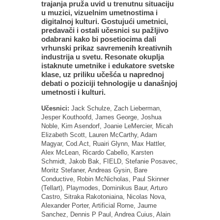
trajanja pruža uvid u trenutnu situaciju
u muzici, vizuelnim umetnostima i
digitalnoj kulturi. Gostujući umetnici,
predavači i ostali učesnici su pažljivo
odabrani kako bi posetiocima dali
vrhunski prikaz savremenih kreativnih
industrija u svetu. Resonate okuplja
istaknute umetnike i edukatore svetske
klase, uz priliku učešća u naprednoj
debati o poziciji tehnologije u današnjoj
umetnosti i kulturi.
Učesnici:
Jack Schulze, Zach Lieberman,
Jesper Kouthoofd, James George, Joshua
Noble, Kim Asendorf, Joanie LeMercier, Micah
Elizabeth Scott, Lauren McCarthy, Adam
Magyar, Cod.Act, Ruairi Glynn, Max Hattler,
Alex McLean, Ricardo Cabello, Karsten
Schmidt, Jakob Bak, FIELD, Stefanie Posavec,
Moritz Stefaner, Andreas Gysin, Bare
Conductive, Robin McNicholas, Paul Skinner
(Tellart), Playmodes, Dominikus Baur, Arturo
Castro, Sitraka Rakotoniaina, Nicolas Nova,
Alexander Porter, Artificial Rome, Jaume
Sanchez, Dennis P Paul, Andrea Cuius, Alain