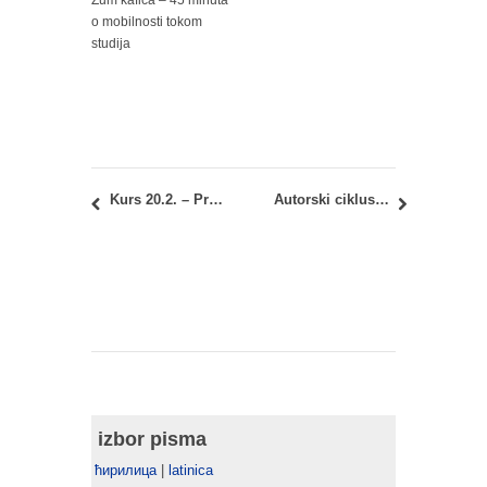
Zum kafica – 45 minuta
o mobilnosti tokom
studija
Kurs 20.2. – Proces projektovanja: Odloženo predavanje
Autorski ciklus predavanja: Zaštita, revitalizacija i prezentacija srednjovekovnih utvrđenih gradova u Srbiji
izbor pisma
ћирилица
|
latinica