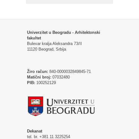
Univerzitet u Beogradu - Arhitektonski
fakultet
Bulevar kralja Aleksandra 73/II
11120 Beograd, Srbija
Žiro račun:
840-0000032849845-71
Matični broj:
07032480
PIB:
100252129
Dekanat
tel. br. +381 11 3225254