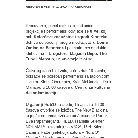
RESONATE FESTIVAL, 2014. | © RESONATE
Predavanja, panel diskusije, radionice,
projekcije i performansi odvijaće se
u Velikoj
sali Kolarčeve zadužbine i zgradi Kinoteke
,
dok će se večernji program održavati
u Domu
Omladine Beograda
i poznatim beogradskim
klubovima –
Drugstore, Magacin Depo, The
Tube
i
Monsun,
uz otvaranje izložbe
Četvrtog dana festivala, u četvrtak 16. aprila,
održaće se poseban performans sa radionicom
– autori Klaus Obermaier, Kyle McDonald i Daito
Manabe, u 18.00 časova
u Centru za kulturnu
dekontaminaciju
.
U galeriji Hub12,
u sredu, 15.aprila u 18.00
časova otvoriće se izložba The New Black na
kojoj će se predstaviti autori Alexander Porter,
Eva Papamargariti, FIELD, Isabella Streffen,
NORMALS u saradnji sa V3GA, Rick Silva i
Sabrina Ratté
(selekcija autora – Nora O’
Murchú). Na otvaranju izložbe biće prikazan