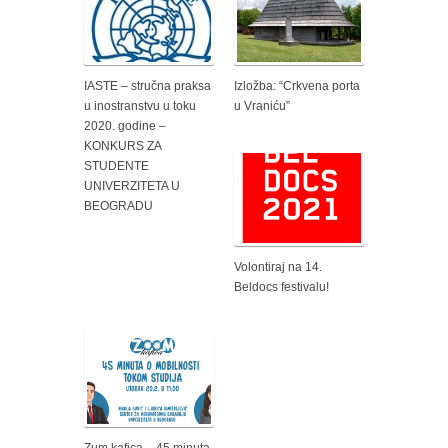
IASTE – stručna praksa
Izložba: “Crkvena porta
u inostranstvu u toku
u Vraniću”
2020. godine –
KONKURS ZA
STUDENTE
UNIVERZITETA U
BEOGRADU
Volontiraj na 14.
Beldocs festivalu!