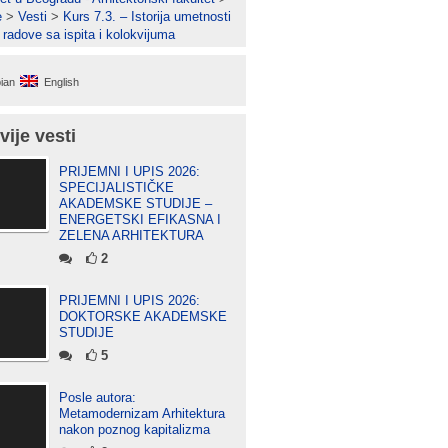
e
>
Vesti
>
Kurs 7.3. – Istorija umetnosti
 radove sa ispita i kolokvijuma
ian
English
vije vesti
PRIJEMNI I UPIS 2026:
SPECIJALISTIČKE
AKADEMSKE STUDIJE –
ENERGETSKI EFIKASNA I
ZELENA ARHITEKTURA
2
PRIJEMNI I UPIS 2026:
DOKTORSKE AKADEMSKE
STUDIJE
5
Posle autora:
Metamodernizam Arhitektura
nakon poznog kapitalizma