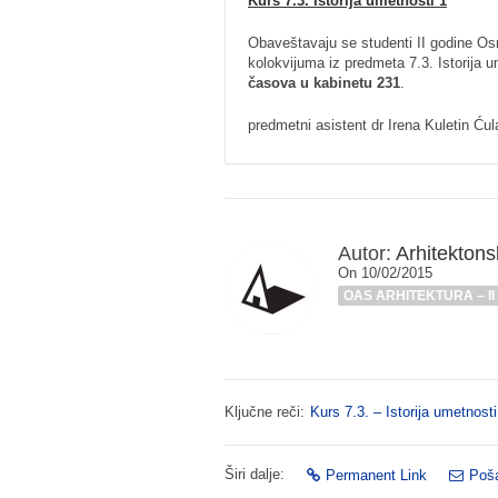
Kurs 7.3. Istorija umetnosti 1
Obaveštavaju se studenti II godine O
kolokvijuma iz predmeta 7.3. Istorija 
časova u kabinetu 231
.
predmetni asistent dr Irena Kuletin Ćul
Autor:
Arhitektonsk
On 10/02/2015
OAS ARHITEKTURA – II
Ključne reči:
Kurs 7.3. – Istorija umetnosti
Širi dalje:
Permanent Link
Poša