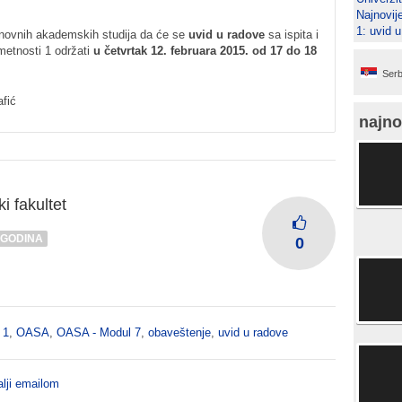
Najnovij
1: uvid u
snovnih akademskih studija da će se
uvid u radove
sa ispita i
umetnosti 1 održati
u četvrtak 12. februara 2015. od 17 do 18
Serb
afić
najno
i fakultet
 GODINA
0
 1
,
OASA
,
OASA - Modul 7
,
obaveštenje
,
uvid u radove
lji emailom