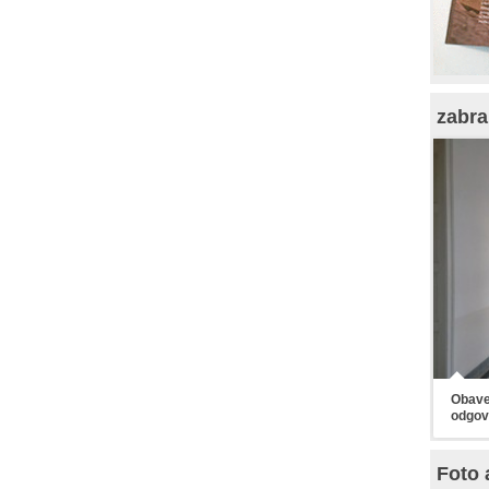
zabra
Obaveš
odgov
Foto 