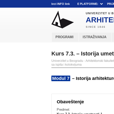
brzi INFO link
E PLATFORME:
PRIJ
UNIVERZITET U
ARHITE
PROGRAMI
ISTRAŽIVANJA
Kurs 7.3. – Istorija ume
Univerzitet u Beogradu - Arhitektonski fakultet
sa ispita i kolokvijuma
Modul 7
– Istorija arhitektu
Obaveštenje
Predmet: