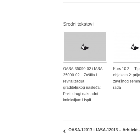
Srodni tekstovi
OASA-35090-02 i IASA-
Kurs 10.2. – Tip
35090-02 – Zaštita i
objekata 2: prij
revitalizacija
završnog semi
graditeljskog nasleđa:
rada
Prvi i drugi naknadni
kolokvijum i ispit
OASA-12013 i IASA-12013 – Arhitektonska grafika