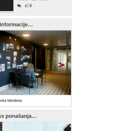
0
informacije…
teka fakulteta
ks ponašanja…