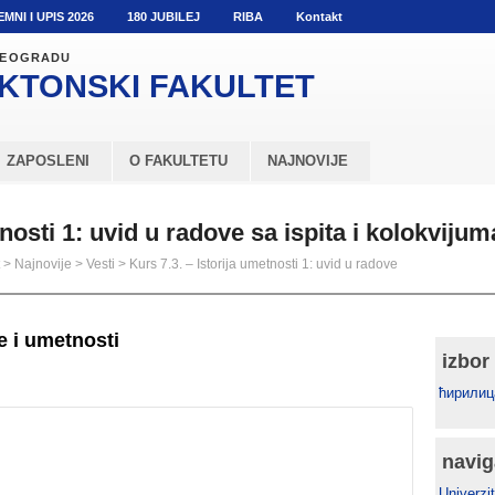
EMNI I UPIS 2026
180 JUBILEJ
RIBA
Kontakt
 BEOGRADU
KTONSKI
FAKULTET
ZAPOSLENI
O FAKULTETU
NAJNOVIJE
tnosti 1: uvid u radove sa ispita i kolokvijum
>
Najnovije
>
Vesti
>
Kurs 7.3. – Istorija umetnosti 1: uvid u radove
re i umetnosti
izbor
ћирилиц
navig
Univerzit