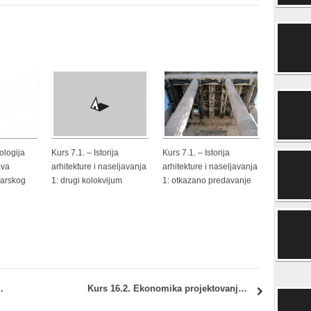
ologija
Kurs 7.1. – Istorija
Kurs 7.1. – Istorija
ava
arhitekture i naseljavanja
arhitekture i naseljavanja
narskog
1: drugi kolokvijum
1: otkazano predavanje
: Raspored studenata po salama
Kurs 16.2. Ekonomika projektovanja i građenja i Kurs 16.3. Regulativa: nastava