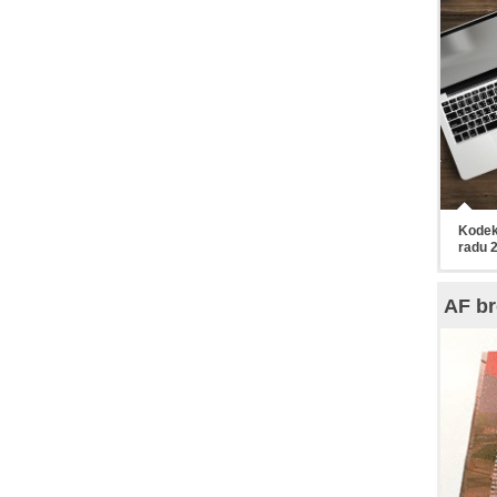
Kodek
radu 
AF br