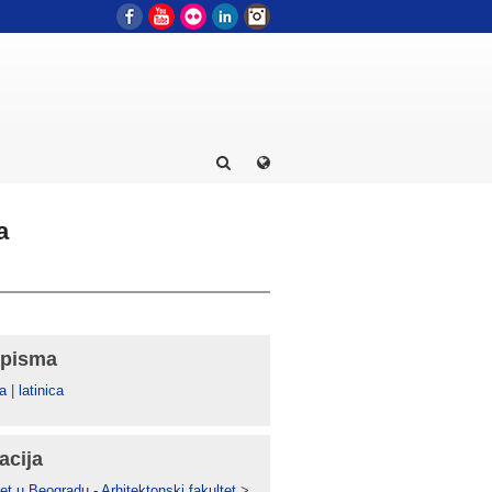
Facebook
YouTube
Flickr
LinkedIn
Instagram
a
 pisma
а
|
latinica
acija
et u Beogradu - Arhitektonski fakultet
>