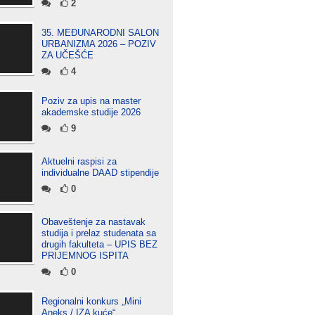
2
35. MEĐUNARODNI SALON
URBANIZMA 2026 – POZIV
ZA UČEŠĆE
4
Poziv za upis na master
akademske studije 2026
9
Aktuelni raspisi za
individualne DAAD stipendije
0
Obaveštenje za nastavak
studija i prelaz studenata sa
drugih fakulteta – UPIS BEZ
PRIJEMNOG ISPITA
0
Regionalni konkurs „Mini
Aneks / IZA kuće“