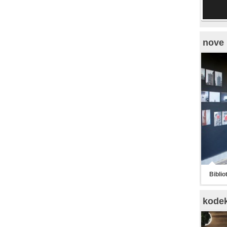
nove 
Biblio
kode