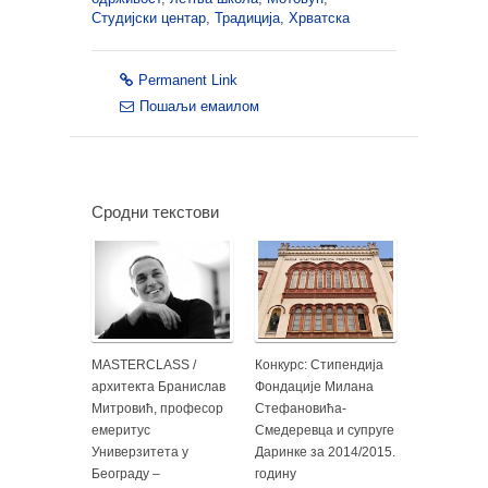
Студијски центар
,
Традиција
,
Хрватска
Permanent Link
Пошаљи емаилом
Сродни текстови
MASTERCLASS /
Конкурс: Стипендија
архитекта Бранислав
Фондације Милана
Митровић, професор
Стефановића-
емеритус
Смедеревца и супруге
Универзитета у
Даринке за 2014/2015.
Београду –
годину