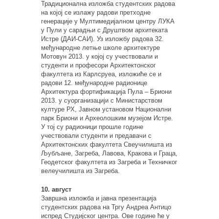
Традиционална изложба студентских радова
на којој се излажу радови претходне
генерације у Мултимедијалном центру ЛУКА
у Пули у сарадњи с Друштвом архитеката
Истре (ДАИ-САИ). Уз изложбу радова 32.
међународне летње школе архитектуре
Мотовун 2013. у којој су учествовали и
студенти и професори Архитектонског
факултета из Карлсруеа, изложиће се и
радови 12. међународне радионице
Архитектура фортификација Пула – Бриони
2013. у суорганизацији с Министарством
културе РХ, Јавном установом Национални
парк Бриони и Археолошким музејом Истре.
У тој су радионици прошле године
учествовали студенти и предавачи с
Архитектонских факултета Свеучилишта из
Љубљане, Загреба, Лавова, Кракова и Граца,
Геодетског факултета из Загреба и Техничког
велеучилишта из Загреба.
10. август
Завршна изложба и јавна презентација
студентских радова на Тргу Андреа Антицо
испред Студијског центра. Ове године ће у