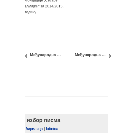
Фондације „Сестре
Булајић“ за 2014/2015.
годину
Међународна радионица за дизајн светла: “Rethink the Night”
Међународна летња школа: Трансфер технологије и знања 2014
избор писма
ћирилица
|
latinica