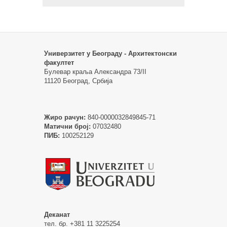
Универзитет у Београду - Архитектонски
факултет
Булевар краља Александра 73/II
11120 Београд, Србија
Жиро рачун:
840-0000032849845-71
Матични број:
07032480
ПИБ:
100252129
Деканат
тел. бр. +381 11 3225254