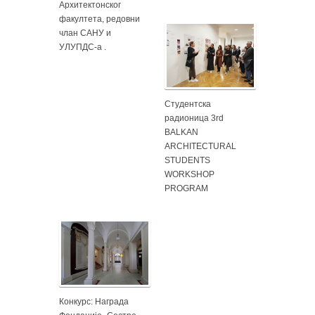
Архитектонског
факултета, редовни
члан САНУ и
УЛУПДС-а .
Студентска
радионица 3rd
BALKAN
ARCHITECTURAL
STUDENTS
WORKSHOP
PROGRAM
Конкурс: Награда