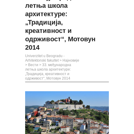
летња школа
архитектуре:
„Традиција,
креативност и
одрживост“, Мотовун
2014
Univerzitet u Beogradu -
Arhitektonski fakultet
>
Најновије
>
Вести
>
33. међународна
летња школа архитектуре:
„Традиција, креативност и
одрживост“, Мотовун 2014