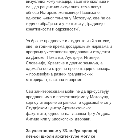
визуелних комуникација, заштите околиша и
сл., до рецентних актуелних тема попут
обнове Истарске железнице Парензане,
односно њеног тунела у Мотовуну, ове ће се
године обрађивати у контексту „Традиције,
креативности и одрживости“.
Уз бројне предаваче и студенте из Хрватске,
ове ће године према досадашњим најавама и
програму учествовати предавачи и студенти
из Данске, Немачке, Аустрије, Италије,
Словеније, Хрватске и других земаља, а
одржаће се и стручне презентације спонзора
– произвођача разних грађевинских
материјала, састава и опреме.
Сви заинтересовани моћи ће да присуствују
предавањима и презентацијама у Мотовуну,
које су отворене за јавност, а одржаваће се у
Студијском центру Архитектонског
факултета, односно на главном Тргу Андреа
Антицо или у биоскопској дворани.
За учествовање у 33. међународној
летњој школи архитектуре могу се