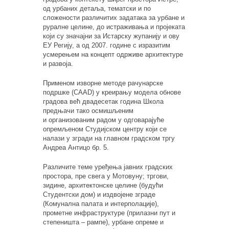
од урбаних детаља, тематски и по
сложености различитих задатака за урбане и
руралне целине, до истраживања и пројеката
који су значајни за Истарску жупанију и ову
ЕУ Регију, а од 2007. године с изразитим
усмерењем на концепт одрживе архитектуре
и развоја.
Применом изворне методе рачунарске
подршке (CAAD) у креирању модела обнове
градова већ двадесетак година Школа
предњачи тако осмишљеним
и организованим радом у одговарајуће
опремљеном Студијском центру који се
налази у згради на главном градском тргу
Андреа Антицо бр. 5.
Различите теме уређења јавних градских
простора, пре свега у Мотовуну; тргови,
зидине, архитектонске целине (будући
Студентски дом) и издвојене зграде
(Комунална палата и интерполације),
прометне инфраструктуре (прилазни пут и
степеништа – рампе), урбане опреме и