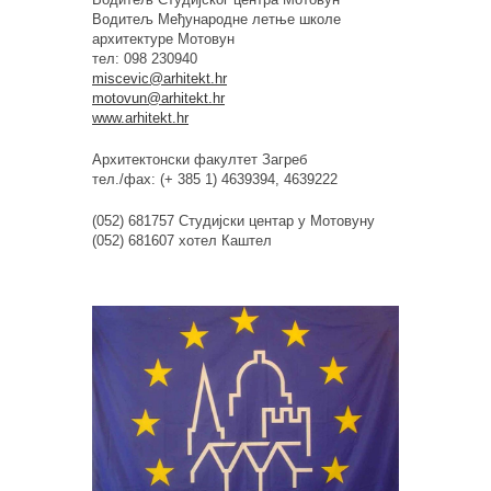
Водитељ Међународне летње школе
архитектуре Мотовун
тел: 098 230940
miscevic@arhitekt.hr
motovun@arhitekt.hr
www.arhitekt.hr
Архитектонски факултет Загреб
тел./фаx: (+ 385 1) 4639394, 4639222
(052) 681757 Студијски центар у Мотовуну
(052) 681607 хотел Каштел