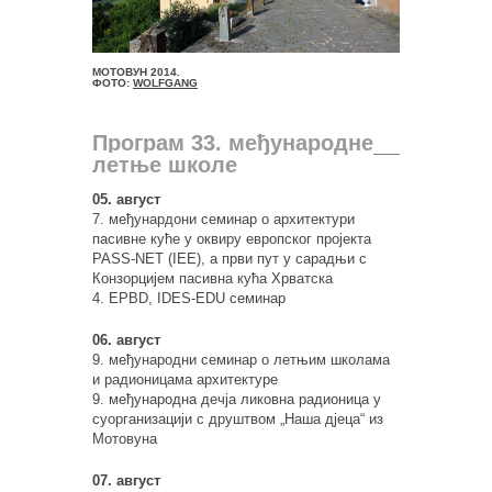
МОТОВУН 2014.
ФОТО:
WOLFGANG
Програм 33. међународне
летње школе
05. август
7. међунардони семинар о архитектури
пасивне куће у оквиру европског пројекта
PASS-NET (IEE), а први пут у сарадњи с
Конзорцијем пасивна кућа Хрватска
4. EPBD, IDES-EDU семинар
06. август
9. међународни семинар о летњим школама
и радионицама архитектуре
9. међународна дечја ликовна радионица у
суорганизацији с друштвом „Наша дјеца“ из
Мотовуна
07. август