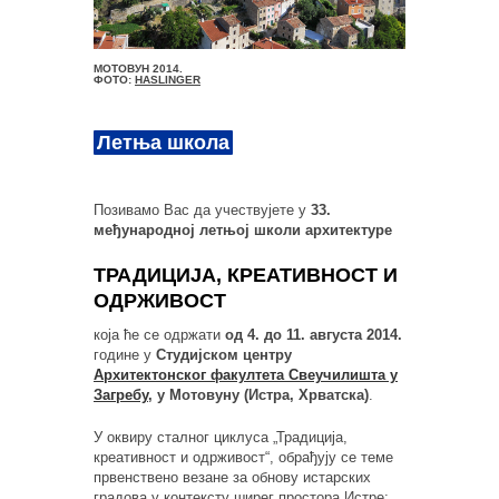
МОТОВУН 2014.
ФОТО:
HASLINGER
Летња школа
Позивамо Вас да учествујете у
33.
међународној летњој школи архитектуре
ТРАДИЦИЈА, КРЕАТИВНОСТ И
ОДРЖИВОСТ
која ће се одржати
од 4. до 11. августа 2014.
године у
Студијском центру
Архитектонског факултета Свеучилишта у
Загребу
, у Мотовуну (Истра, Хрватска)
.
У оквиру сталног циклуса „Традиција,
креативност и одрживост“, обрађују се теме
првенствено везане за обнову истарских
градова у контексту ширег простора Истре;