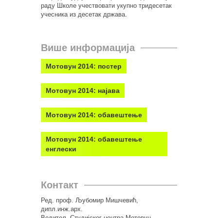
раду Школе учествовати укупно тридесетак
учесника из десетак држава.
Више информација
Мотовун 2014: постер
Мотовун 2014: најава
Мотовун 2014: обавештење
Мотовун 2014: обавештење
енглески
Контакт
Ред. проф. Љубомир Мишчевић,
дипл.инж.арх.
Водитељ Студијског центра Мотовун