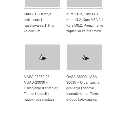
Kurs 7.1. – Istorija
Kurs 2.6.2, Kurs 14.1,
arhitekture i
Kurs 14.2, Kurs M5A.2. i
naseljavanja 1: Prvi
Kurs M8.2: Preuzimanje
kolokvijum
zapisnika za predmete
MASA-23050-03 i
OASA-36030 i IASA-
MUAD-23030 –
36030 – Organizacija
Osvetljenje u enterijeru:
građenja i osnove
Termin i lokacija
menadžmenta: Termin
nadoknade nastave
drugog kolokvijuma