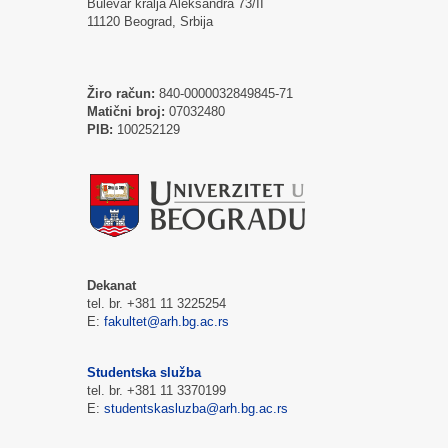
Bulevar kralja Aleksandra 73/II
11120 Beograd, Srbija
Žiro račun:
840-0000032849845-71
Matični broj:
07032480
PIB:
100252129
Dekanat
tel. br. +381 11 3225254
E:
fakultet@arh.bg.ac.rs
Studentska služba
tel. br. +381 11 3370199
E:
studentskasluzba@arh.bg.ac.rs