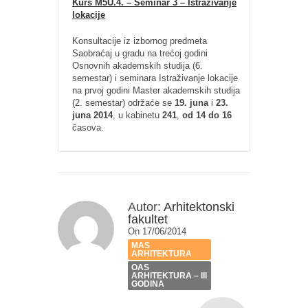
Kurs M5U.4. – Seminar 3 – Istraživanje
lokacije
Konsultacije iz izbornog predmeta
Saobraćaj u gradu na trećoj godini
Osnovnih akademskih studija (6.
semestar) i seminara Istraživanje lokacije
na prvoj godini Master akademskih studija
(2. semestar) održaće se
19. juna
i
23.
juna 2014
, u kabinetu
241
,
od 14 do 16
časova.
Autor:
Arhitektonski
fakultet
On 17/06/2014
MAS
ARHITEKTURA
OAS
ARHITEKTURA – III
GODINA