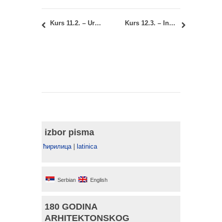
Kurs 11.2. – Urbane funkcije: Drugi kolokvijum
Kurs 12.3. – Instalacije u arhitekturi: Poeni i uvid u radove
izbor pisma
ћирилица
|
latinica
Serbian
English
180 GODINA
ARHITEKTONSKOG