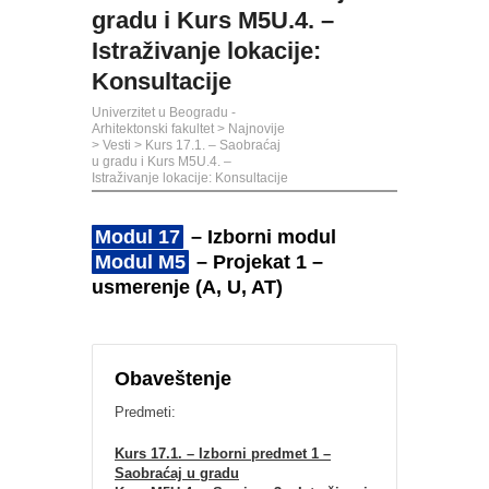
gradu i Kurs M5U.4. –
Istraživanje lokacije:
Konsultacije
Univerzitet u Beogradu -
Arhitektonski fakultet
>
Najnovije
>
Vesti
>
Kurs 17.1. – Saobraćaj
u gradu i Kurs M5U.4. –
Istraživanje lokacije: Konsultacije
Modul 17
– Izborni modul
Modul M5
– Projekat 1 –
usmerenje (A, U, AT)
Obaveštenje
Predmeti:
Kurs 17.1. – Izborni predmet 1 –
Saobraćaj u gradu