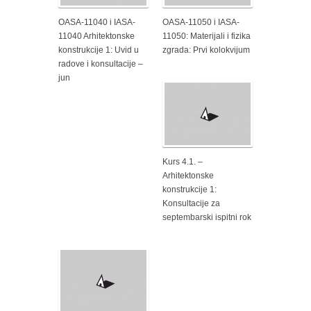
OASA-11040 i IASA-
OASA-11050 i IASA-
11040 Arhitektonske
11050: Materijali i fizika
konstrukcije 1: Uvid u
zgrada: Prvi kolokvijum
radove i konsultacije –
jun
Kurs 4.1. –
Arhitektonske
konstrukcije 1:
Konsultacije za
septembarski ispitni rok