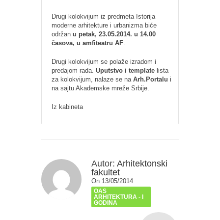
Drugi kolokvijum iz predmeta Istorija
moderne arhitekture i urbanizma biće
održan
u petak, 23.05.2014. u 14.00
časova, u amfiteatru AF
.
Drugi kolokvijum se polaže izradom i
predajom rada.
Uputstvo i template
lista
za kolokvijum, nalaze se na
Arh.Portalu
i
na sajtu Akademske mreže Srbije.
Iz kabineta
Autor:
Arhitektonski
fakultet
On 13/05/2014
OAS
ARHITEKTURA - I
GODINA