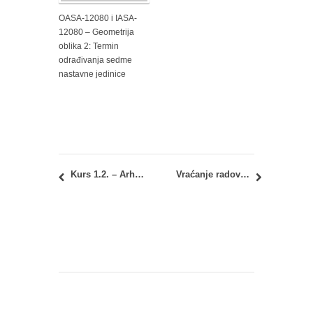
OASA-12080 i IASA-
12080 – Geometrija
oblika 2: Termin
odrađivanja sedme
nastavne jedinice
Kurs 1.2. – Arhitektura danas: Vraćanje zapisnika i kompletiranje elaborata
Vraćanje radova i RIBA zapisnika: doc. dr Ruža Okrajnov-Bajić