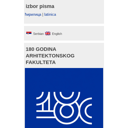
izbor pisma
ћирилица
|
latinica
Serbian
English
180 GODINA
ARHITEKTONSKOG
FAKULTETA