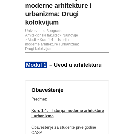
moderne arhitekture i
urbanizma: Drugi
kolokvijum
Univerzitet u Beogradu -
Arhitektonski fakultet
>
Najnovije
>
Vesti
>
Kurs 1.4. – Istorija
moderne arhitekture i urbanizma:
Drugi kolokvijum
Modul 1
– Uvod u arhitekturu
Obaveštenje
Predmet:
Kurs 1.4. – Istorija moderne arhitekture
i urbanizma
Obaveštenje za studente prve godine
OASA