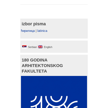
izbor pisma
ћирилица
|
latinica
Serbian
English
180 GODINA
ARHITEKTONSKOG
FAKULTETA