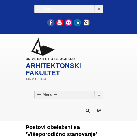
— Menu —
Facebook
YouTube
Flickr
LinkedIn
Instagram
UNIVERZITET U BEOGRADU
ARHITEKTONSKI
FAKULTET
— Menu —
Postovi obeleženi sa
‘Višeporodično stanovanje’