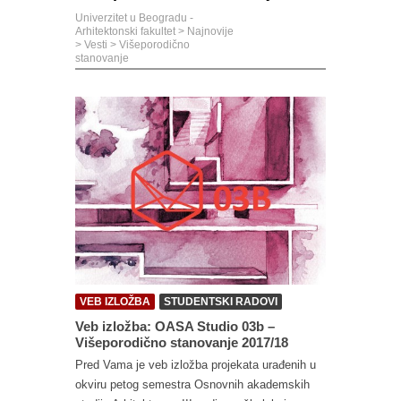
Univerzitet u Beogradu -
Arhitektonski fakultet
>
Najnovije
>
Vesti
>
Višeporodično
stanovanje
VEB IZLOŽBA
STUDENTSKI RADOVI
Veb izložba: OASA Studio 03b –
Višeporodično stanovanje 2017/18
Pred Vama je veb izložba projekata urađenih u
okviru petog semestra Osnovnih akademskih