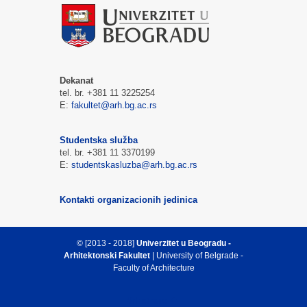
Dekanat
tel. br. +381 11 3225254
E:
fakultet@arh.bg.ac.rs
Studentska služba
tel. br. +381 11 3370199
E:
studentskasluzba@arh.bg.ac.rs
Kontakti organizacionih jedinica
© [2013 - 2018]
Univerzitet u Beogradu -
Arhitektonski Fakultet
| University of Belgrade -
Faculty of Architecture
Vrh strane