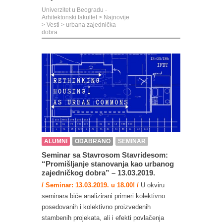
Univerzitet u Beogradu -
Arhitektonski fakultet
>
Najnovije
>
Vesti
>
urbana zajednička
dobra
ALUMNI
ODABRANO
SEMINAR
Seminar sa Stavrosom Stavridesom:
“Promišljanje stanovanja kao urbanog
zajedničkog dobra” – 13.03.2019.
/ Seminar: 13.03.2019. u 18.00! /
U okviru
seminara biće analizirani primeri kolektivno
posedovanih i kolektivno proizvedenih
stambenih projekata, ali i efekti povlačenja