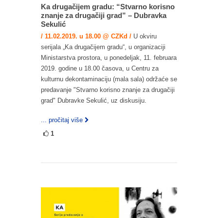
Ka drugačijem gradu: “Stvarno korisno
znanje za drugačiji grad” – Dubravka
Sekulić
/ 11.02.2019. u 18.00 @ CZKd /
U okviru
serijala „Ka drugačijem gradu“, u organizaciji
Ministarstva prostora, u ponedeljak, 11. februara
2019. godine u 18.00 časova, u Centru za
kulturnu dekontaminaciju (mala sala) održaće se
predavanje "Stvarno korisno znanje za drugačiji
grad" Dubravke Sekulić, uz diskusiju.
... pročitaj više
1