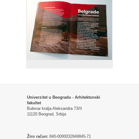
Univerzitet u Beogradu - Arhitektonski
fakultet
Bulevar kralja Aleksandra 73/II
11120 Beograd, Srbija
Žiro račun:
840-0000032849845-71