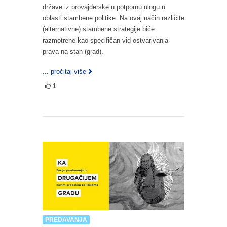
države iz provajderske u potpornu ulogu u
oblasti stambene politike. Na ovaj način različite
(alternativne) stambene strategije biće
razmotrene kao specifičan vid ostvarivanja
prava na stan (grad).
... pročitaj više
1
PREDAVANJA