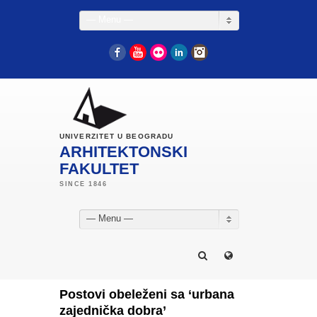
— Menu —
Facebook
YouTube
Flickr
LinkedIn
Instagram
UNIVERZITET U BEOGRADU
ARHITEKTONSKI
FAKULTET
— Menu —
Postovi obeleženi sa ‘urbana
zajednička dobra’