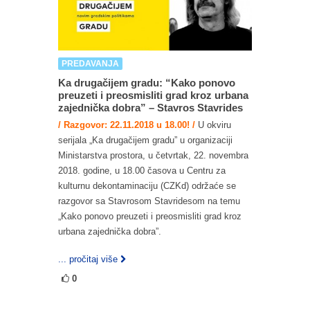
PREDAVANJA
Ka drugačijem gradu: “Kako ponovo
preuzeti i preosmisliti grad kroz urbana
zajednička dobra” – Stavros Stavrides
/ Razgovor: 22.11.2018 u 18.00! /
U okviru
serijala „Ka drugačijem gradu” u organizaciji
Ministarstva prostora, u četvrtak, 22. novembra
2018. godine, u 18.00 časova u Centru za
kulturnu dekontaminaciju (CZKd) održaće se
razgovor sa Stavrosom Stavridesom na temu
„Kako ponovo preuzeti i preosmisliti grad kroz
urbana zajednička dobra”.
... pročitaj više
0