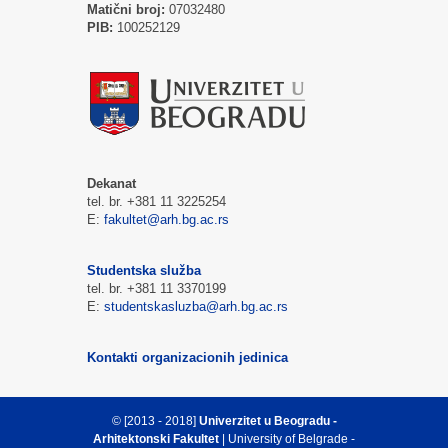
Matični broj:
07032480
PIB:
100252129
Dekanat
tel. br. +381 11 3225254
E:
fakultet@arh.bg.ac.rs
Studentska služba
tel. br. +381 11 3370199
E:
studentskasluzba@arh.bg.ac.rs
Kontakti organizacionih jedinica
© [2013 - 2018]
Univerzitet u Beogradu -
Arhitektonski Fakultet
| University of Belgrade -