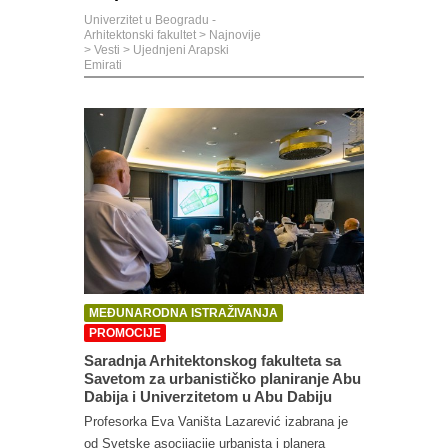
Univerzitet u Beogradu -
Arhitektonski fakultet
>
Najnovije
>
Vesti
>
Ujednjeni Arapski
Emirati
MEĐUNARODNA ISTRAŽIVANJA
PROMOCIJE
Saradnja Arhitektonskog fakulteta sa
Savetom za urbanističko planiranje Abu
Dabija i Univerzitetom u Abu Dabiju
Profesorka Eva Vaništa Lazarević izabrana je
od Svetske asocijacije urbanista i planera