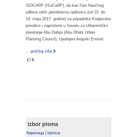
ISOCARP (ISoCaRP), da kao član Naučnog
odbora održi petodnevnu radionicu (od 15. do
19. maja 2017. godine) za pripadnike Kraljevske
porodice i zaposlene u Savetu za Urbanističko
planiranje Abu Dabija (Abu Dhabi Urban
Planning Council), Ujednjeni Arapski Emirati.
... pročitaj više
6
izbor pisma
ћирилица
|
latinica