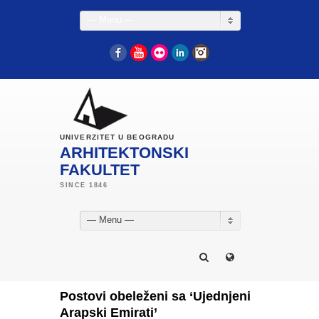
— Menu —
Facebook
YouTube
Flickr
LinkedIn
Instagram
UNIVERZITET U BEOGRADU
ARHITEKTONSKI
FAKULTET
— Menu —
Postovi obeleženi sa ‘Ujednjeni
Arapski Emirati’