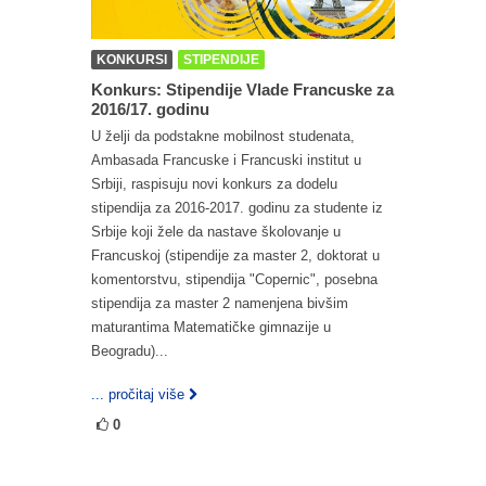
KONKURSI
STIPENDIJE
Konkurs: Stipendije Vlade Francuske za
2016/17. godinu
U želji da podstakne mobilnost studenata,
Ambasada Francuske i Francuski institut u
Srbiji, raspisuju novi konkurs za dodelu
stipendija za 2016-2017. godinu za studente iz
Srbije koji žele da nastave školovanje u
Francuskoj (stipendije za master 2, doktorat u
komentorstvu, stipendija "Copernic", posebna
stipendija za master 2 namenjena bivšim
maturantima Matematičke gimnazije u
Beogradu)...
... pročitaj više
0