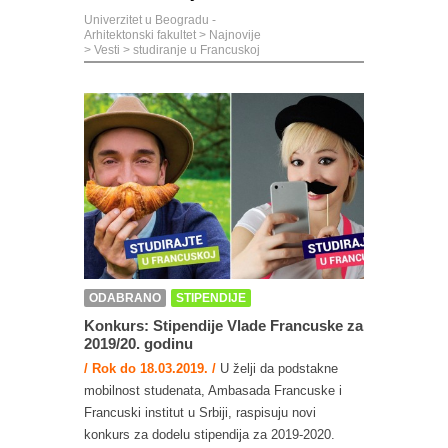
Univerzitet u Beogradu -
Arhitektonski fakultet
>
Najnovije
>
Vesti
>
studiranje u Francuskoj
ODABRANO
STIPENDIJE
Konkurs: Stipendije Vlade Francuske za
2019/20. godinu
/ Rok do 18.03.2019. /
U želji da podstakne
mobilnost studenata, Ambasada Francuske i
Francuski institut u Srbiji, raspisuju novi
konkurs za dodelu stipendija za 2019-2020.