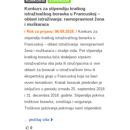
KONKURSI
STIPENDIJE
Konkurs za stipendiju kratkog
istraživačkog boravka u Francuskoj –
oblast istraživanja: ravnopravnost žena
i muškaraca
/ Rok za prijavu: 06.09.2018. /
Konkurs za
stipendiju kratkog istraživačkog boravka u
Francuskoj – oblast istraživanja: ravnopravnost
žena i muškaraca i studije roda. Pet stipendija
kratkog boravka biće dodeljeno srpskim
istraživačima oba pola ili stručnjacima iz ove
oblasti za boravak u istraživačkom timu ili
ekspertskoj grupi u Francuskoj koja se bavi
ovom tematikom. Kratak boravak predviđen je
isključivo u periodu između 25. septembra 2018.
i 31. decembra 2018. godine. Stipendija pokriva
troškove boravka, smeštaja i osiguranja.
Troškove putovanja pokrivaju sami stipendisti.
... pročitaj više
0