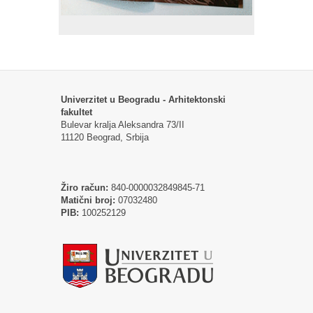
Univerzitet u Beogradu - Arhitektonski
fakultet
Bulevar kralja Aleksandra 73/II
11120 Beograd, Srbija
Žiro račun:
840-0000032849845-71
Matični broj:
07032480
PIB:
100252129