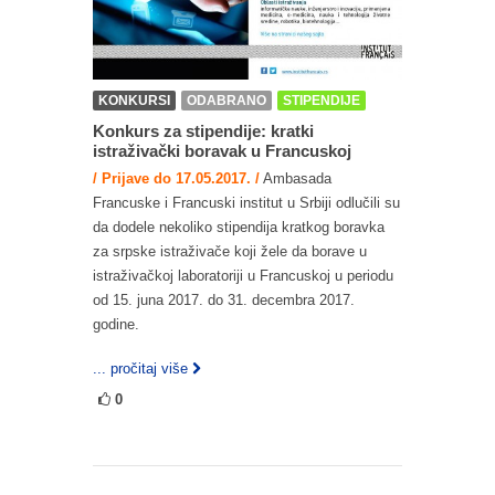
KONKURSI
ODABRANO
STIPENDIJE
Konkurs za stipendije: kratki
istraživački boravak u Francuskoj
/ Prijave do 17.05.2017. /
Ambasada
Francuske i Francuski institut u Srbiji odlučili su
da dodele nekoliko stipendija kratkog boravka
za srpske istraživače koji žele da borave u
istraživačkoj laboratoriji u Francuskoj u periodu
od 15. juna 2017. do 31. decembra 2017.
godine.
... pročitaj više
0