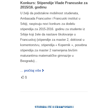
Konkurs: Stipendije Vlade Francuske za
2015/16. godinu
U želji da podstakne mobilnost studenata,
Ambasada Francuske i Francuski institut u
Srbiji, raspisuju novi konkurs za dodelu
stipendija za 2015-2016. godinu za studente iz
Srbije koji žele da nastave školovanje u
Francuskoj (stipendije za master 2, doktorat u
komentorstvu, stipendija « Kopernik », posebna
stipendija za master 2 namenjena bivšim
maturantima matematičke gimnazije u
Beogradu)...
... pročitaj više
1