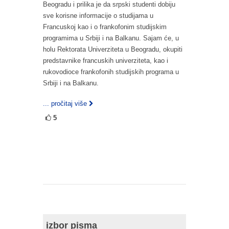
Beogradu i prilika je da srpski studenti dobiju
sve korisne informacije o studijama u
Francuskoj kao i o frankofonim studijskim
programima u Srbiji i na Balkanu. Sajam će, u
holu Rektorata Univerziteta u Beogradu, okupiti
predstavnike francuskih univerziteta, kao i
rukovodioce frankofonih studijskih programa u
Srbiji i na Balkanu.
... pročitaj više
5
izbor pisma