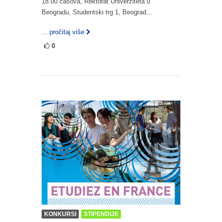
18.00 časova, Rektorat Univerziteta u
Beogradu, Studentski trg 1, Beograd...
... pročitaj više
0
KONKURSI
STIPENDIJE