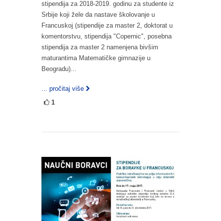
stipendija za 2018-2019. godinu za studente iz
Srbije koji žele da nastave školovanje u
Francuskoj (stipendije za master 2, doktorat u
komentorstvu, stipendija "Copernic", posebna
stipendija za master 2 namenjena bivšim
maturantima Matematičke gimnazije u
Beogradu)...
... pročitaj više
1