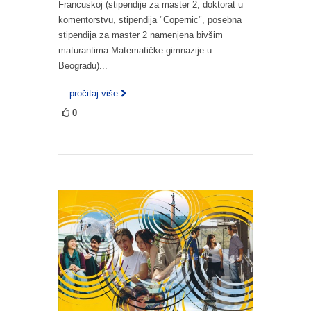
Francuskoj (stipendije za master 2, doktorat u
komentorstvu, stipendija "Copernic", posebna
stipendija za master 2 namenjena bivšim
maturantima Matematičke gimnazije u
Beogradu)...
... pročitaj više
0