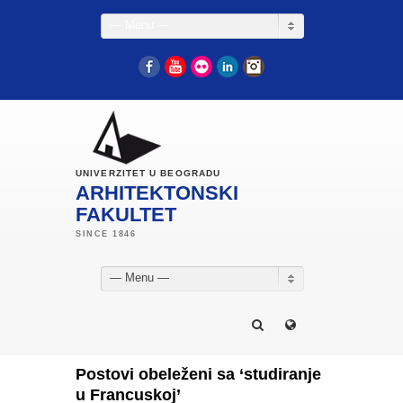
— Menu —
Facebook
YouTube
Flickr
LinkedIn
Instagram
UNIVERZITET U BEOGRADU
ARHITEKTONSKI
FAKULTET
— Menu —
Postovi obeleženi sa ‘studiranje
u Francuskoj’