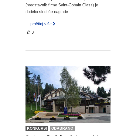
(predstavnik firme Saint-Gobain Glass) je
dodelio sledeće nagrade...
... pročitaj više
3
KONKURSI
ODABRANO