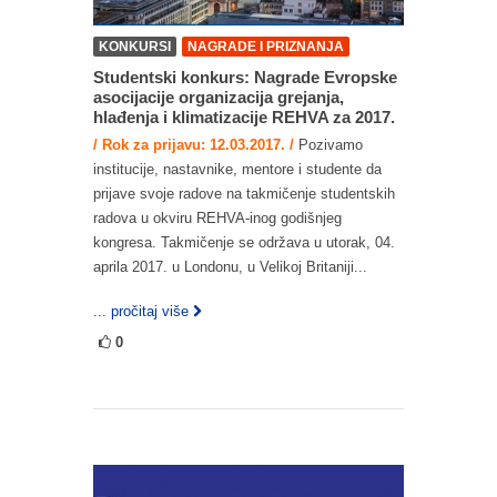
KONKURSI
NAGRADE I PRIZNANJA
Studentski konkurs: Nagrade Evropske
asocijacije organizacija grejanja,
hlađenja i klimatizacije REHVA za 2017.
/ Rok za prijavu: 12.03.2017. /
Pozivamo
institucije, nastavnike, mentore i studente da
prijave svoje radove na takmičenje studentskih
radova u okviru REHVA-inog godišnjeg
kongresa. Takmičenje se održava u utorak, 04.
aprila 2017. u Londonu, u Velikoj Britaniji...
... pročitaj više
0