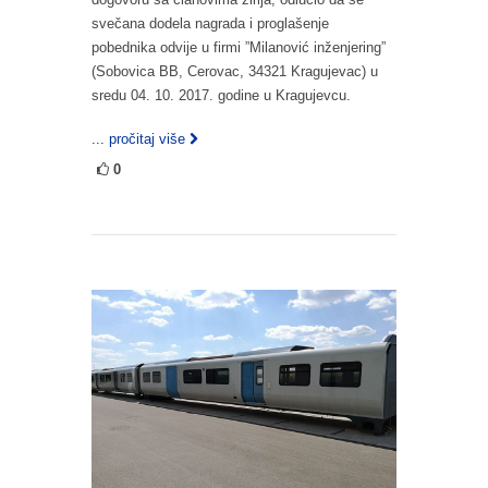
svečana dodela nagrada i proglašenje
pobednika odvije u firmi ”Milanović inženjering”
(Sobovica BB, Cerovac, 34321 Kragujevac) u
sredu 04. 10. 2017. godine u Kragujevcu.
... pročitaj više
0