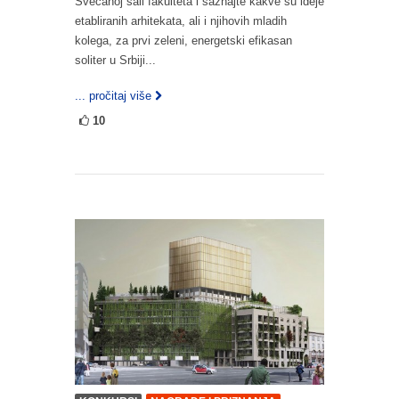
Svečanoj sali fakulteta i saznajte kakve su ideje
etabliranih arhitekata, ali i njihovih mladih
kolega, za prvi zeleni, energetski efikasan
soliter u Srbiji...
... pročitaj više
10