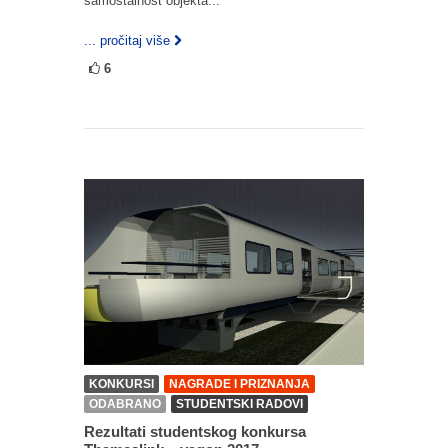
samostalnost objekta...
... pročitaj više
6
KONKURSI
NAGRADE I PRIZNANJA
ODABRANO
STUDENTSKI RADOVI
Rezultati studentskog konkursa