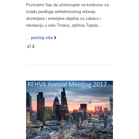
Pozivamo Vas da učestvujete na konkursu za
izradu predloga arhitektonskog rešenja
eksterijera i enterijera objekta za zabavu i
rekreaciju u selu Trnava, opština Topola...
... pročitaj više
2