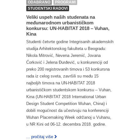
ODABRANO
PROGRAMI
STUDENTSKI RADOVI
Veliki uspeh naših studenata na
međunarodnom urbanističkom
konkursu: UN-HABITAT 2018 – Vuhan,
Kina
Studenti četvrte godine Integrisanih akademskih
studija Arhitektonskog fakulteta u Beogradu:
Nikola Mitrović, Nevena Jeremić, Jovana
Ćorković i Jelena Đurđević, u konkurenciji od
preko 200 registrovanih timova i 53 konkursna
rada iz celog sveta, završili su među 15
najboljih timova na UN-HABITAT 2018
urbanističkom studentskom konkursu – Vuhan,
Kina (UN-HABITAT 2018 International Urban
Design Student Competition Wuhan, China) i
dobili mogućnost da učestvuju na konferenciji
Wuhan Placemaking Week održanoj u Vuhanu,
u NR Kini od 06-12. decembra 2018. godine.
... pročitaj više