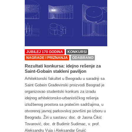
JUBILEJ 170 GODINA
KONKURSI
NAGRADE I PRIZNANJA
ODABRANO
Rezultati konkursa: idejno rešenje za
Saint-Gobain stakleni paviljon
Arhitektonski fakultet u Beogradu u saradnji sa
Saint Gobein Građevinski proizvodi Beograd je
organizovao studentski konkurs za izradu
idejnog arhitektonsko-urbanističkog rešenja
izložbenog prostora sa pratećim sadržajima, u
otvorenoj javnoj parkovskoj površini po izboru u
Beogradu. Žiri u sastavu: doc. dr Jasna Čikić
Tovarović, doc. dr Budimir Sudimac, v. prof.
Aleksandru Vuja i Aleksandar Grujić