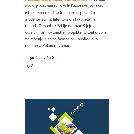
d.o.o, projektantski biro iz Beograda, ogranak
istoimene nemačke kompanije, podstiče
studente svih arhitektonskih fakulteta na
teritoriji Republike Srbije da razmišljaju o
održivim arhitektonskim projektima konkursom
za rešenje dizajna fasade balkanskog eko-
centra na Zelenom vencu...
... pročitaj više
2