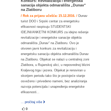
Konkurs: Revitalizacija i energetska
sanacija objekta odmarališta „Dunav“
na Zlatiboru
/ Rok za prijavu učešća: 15.12.2016. /
Dunav
turist DOO i Srpski centar za energetsku
efikasnost raspisuju STUDENTSKI
IDEJNI/ANKETNI KONKURS za idejno rešenje
revitalizacije i energetske sanacije objekta
odmarališta „Dunav“ na Zlatiboru. Ovo je
otvoren javni konkurs za revitalizaciju i
energetsku sanaciju objekta odmarališta Dunav
na Zlatiboru. Objekat se nalazi u centralnoj zoni
Zlatibora, u Rujanskoj ulici, u neposrednoj blizini
Kraljevog trga i jezera. Objekat je renoviran u
skorijem periodu tako što je postojeće stanje
osveženo i privedeno nameni, bez analiziranja
razvoja potencijala i unapređenja energetske
efikasnosti...
... pročitaj više
0