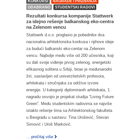
KONKURSI
NAGRADE I PRIZNANJA
ODABRANO
STUDENTSKI RADOVI
Rezultati konkursa kompanije Stattwerk
za idejno rešenje balkanskog eko-centra
na Zelenom vencu
Stattwerk d.o.o. proglasio je pobednike dva
nacionalna arhitektonska konkusa i njihove ideje
za budući balkanski eko-centar na Zelenom
vencu. Najbolje među više od 200 učesnika, koji
su dali svoje viđenje prvog zelenog, energetski
efikasnog solitera u Srbiji, birao je međunarodni
žiri, sastavljen od univerzitetskih profesora,
arhitekata i stručnjaka za održive izvore
energije. U kategoriji diplomiranih arhitekata, 1.
nagradu osvojio je projekat studija “Living Future
Green“. Među studentskim radovima se najviše
istaklo rešenje tima sa Arhitektonskog fakulteta
u Beogradu u sastavu: Tina Urošević, Stevan
Simović i Uroš Marković.
... pročitaj više