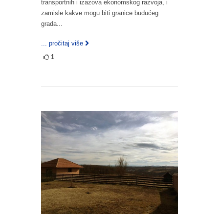
transportnih i izazova ekonomskog razvoja, i
zamisle kakve mogu biti granice budućeg
grada...
... pročitaj više
1