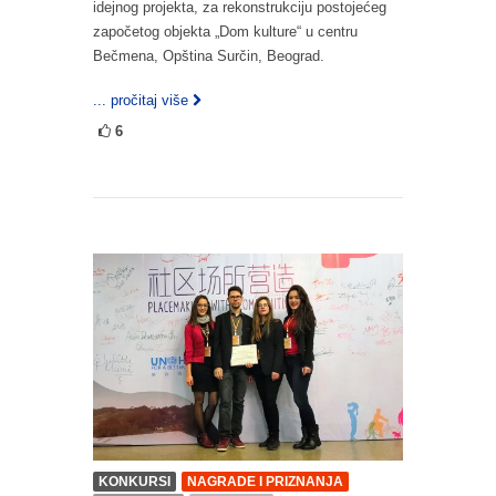
idejnog projekta, za rekonstrukciju postojećeg
započetog objekta „Dom kulture“ u centru
Bečmena, Opština Surčin, Beograd.
... pročitaj više
6
KONKURSI
NAGRADE I PRIZNANJA