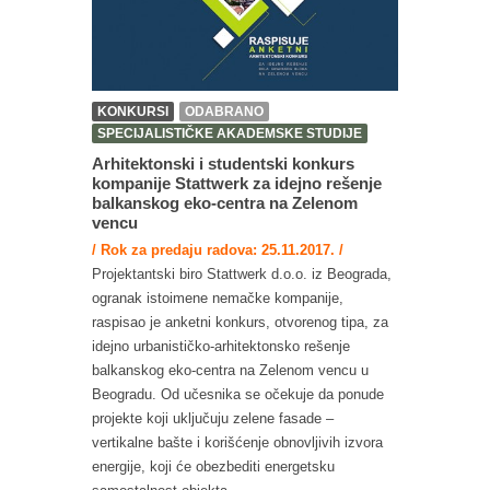
KONKURSI
ODABRANO
SPECIJALISTIČKE AKADEMSKE STUDIJE
Arhitektonski i studentski konkurs
kompanije Stattwerk za idejno rešenje
balkanskog eko-centra na Zelenom
vencu
/ Rok za predaju radova: 25.11.2017. /
Projektantski biro Stattwerk d.o.o. iz Beograda,
ogranak istoimene nemačke kompanije,
raspisao je anketni konkurs, otvorenog tipa, za
idejno urbanističko-arhitektonsko rešenje
balkanskog eko-centra na Zelenom vencu u
Beogradu. Od učesnika se očekuje da ponude
projekte koji uključuju zelene fasade –
vertikalne bašte i korišćenje obnovljivih izvora
energije, koji će obezbediti energetsku