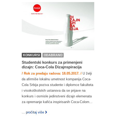
KONKURSI
ODABRANO
Studentski konkurs za primenjeni
dizajn: Coca-Cola Dizajnspiracija
/ Rok za predaju radova: 18.05.2017. /
U želji
da afirmiše lokalnu umetnost kompanija Coca-
Cola Srbija poziva studente i diplomce fakulteta
i visokoškolskih ustanova da se prijave na
konkurs i osmisle jedinstveni dizajn elemenata
za opremanje kafića inspirisanih Coca-Colom...
... pročitaj više