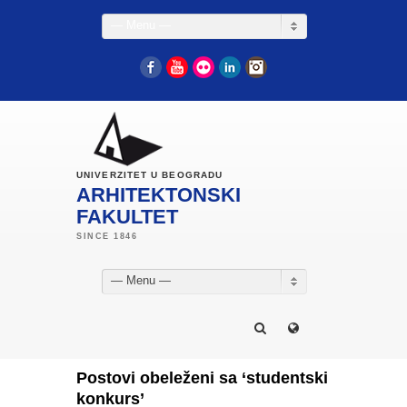
— Menu —
Facebook
YouTube
Flickr
LinkedIn
Instagram
UNIVERZITET U BEOGRADU
ARHITEKTONSKI
FAKULTET
— Menu —
Postovi obeleženi sa ‘studentski
konkurs’