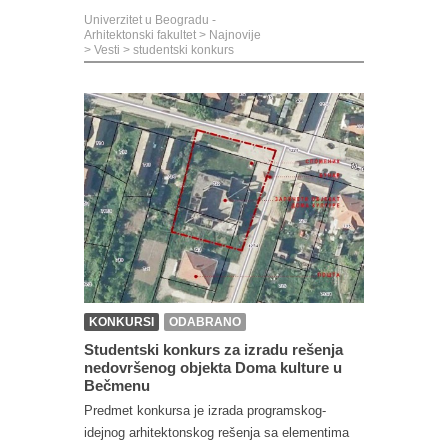
Univerzitet u Beogradu -
Arhitektonski fakultet
>
Najnovije
>
Vesti
>
studentski konkurs
KONKURSI
ODABRANO
Studentski konkurs za izradu rešenja
nedovršenog objekta Doma kulture u
Bečmenu
Predmet konkursa je izrada programskog-
idejnog arhitektonskog rešenja sa elementima