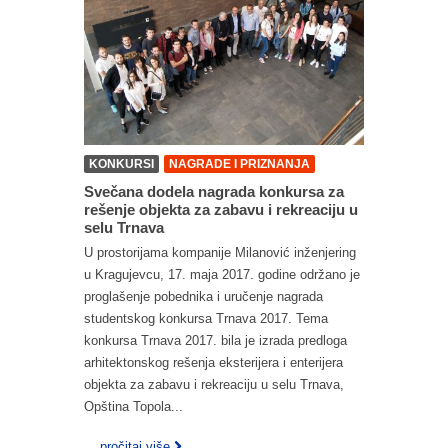
KONKURSI
NAGRADE I PRIZNANJA
Svečana dodela nagrada konkursa za
rešenje objekta za zabavu i rekreaciju u
selu Trnava
U prostorijama kompanije Milanović inženjering
u Kragujevcu, 17. maja 2017. godine održano je
proglašenje pobednika i uručenje nagrada
studentskog konkursa Trnava 2017. Tema
konkursa Trnava 2017. bila je izrada predloga
arhitektonskog rešenja eksterijera i enterijera
objekta za zabavu i rekreaciju u selu Trnava,
Opština Topola...
... pročitaj više