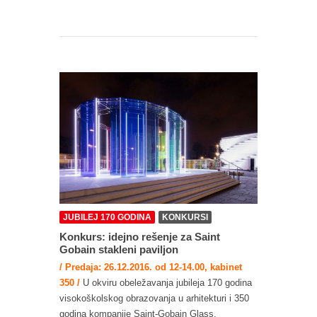
JUBILEJ 170 GODINA
KONKURSI
Konkurs: idejno rešenje za Saint
Gobain stakleni paviljon
/ Predaja: 26.12.2016. od 12-14.00, kabinet
350 /
U okviru obeležavanja jubileja 170 godina
visokoškolskog obrazovanja u arhitekturi i 350
godina kompanije Saint-Gobain Glass,