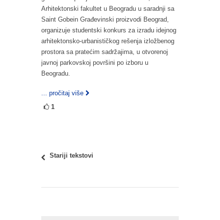
Arhitektonski fakultet u Beogradu u saradnji sa
Saint Gobein Građevinski proizvodi Beograd,
organizuje studentski konkurs za izradu idejnog
arhitektonsko-urbanističkog rešenja izložbenog
prostora sa pratećim sadržajima, u otvorenoj
javnoj parkovskoj površini po izboru u
Beogradu.
... pročitaj više
1
Stariji tekstovi