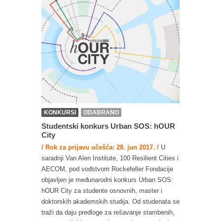
KONKURSI
ODABRANO
Studentski konkurs Urban SOS: hOUR
City
/ Rok za prijavu učešća: 28. jun 2017. /
U
saradnji Van Alen Institute, 100 Resilient Cities i
AECOM, pod vođstvom Rockefeller Fondacije
objavljen je međunarodni konkurs Urban SOS:
hOUR City za studente osnovnih, master i
doktorskih akademskih studija. Od studenata se
traži da daju predloge za rešavanje stambenih,