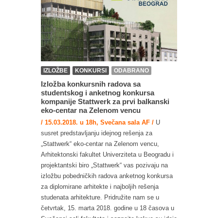
IZLOŽBE
KONKURSI
ODABRANO
Izložba konkursnih radova sa
studentskog i anketnog konkursa
kompanije Stattwerk za prvi balkanski
eko-centar na Zelenom vencu
/ 15.03.2018. u 18h, Svečana sala AF /
U
susret predstavljanju idejnog rešenja za
„Stattwerk“ eko-centar na Zelenom vencu,
Arhitektonski fakultet Univerziteta u Beogradu i
projektantski biro „Stattwerk“ vas pozivaju na
izložbu pobedničkih radova anketnog konkursa
za diplomirane arhitekte i najboljih rešenja
studenata arhitekture. Pridružite nam se u
četvrtak, 15. marta 2018. godine u 18 časova u