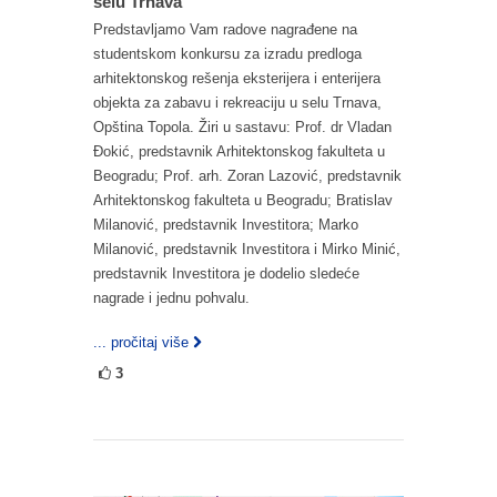
selu Trnava
Predstavljamo Vam radove nagrađene na
studentskom konkursu za izradu predloga
arhitektonskog rešenja eksterijera i enterijera
objekta za zabavu i rekreaciju u selu Trnava,
Opština Topola. Žiri u sastavu: Prof. dr Vladan
Đokić, predstavnik Arhitektonskog fakulteta u
Beogradu; Prof. arh. Zoran Lazović, predstavnik
Arhitektonskog fakulteta u Beogradu; Bratislav
Milanović, predstavnik Investitora; Marko
Milanović, predstavnik Investitora i Mirko Minić,
predstavnik Investitora je dodelio sledeće
nagrade i jednu pohvalu.
... pročitaj više
3