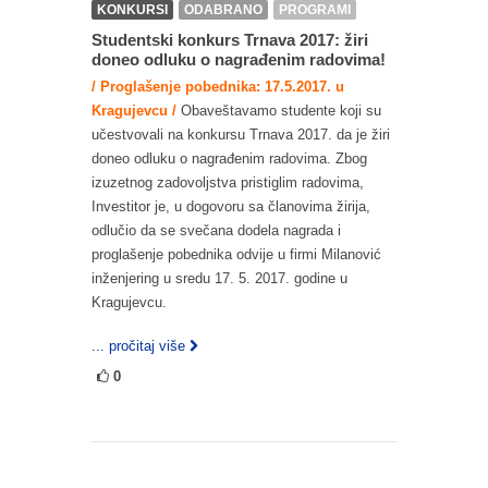
KONKURSI
ODABRANO
PROGRAMI
Studentski konkurs Trnava 2017: žiri
doneo odluku o nagrađenim radovima!
/ Proglašenje pobednika: 17.5.2017. u
Kragujevcu /
Obaveštavamo studente koji su
učestvovali na konkursu Trnava 2017. da je žiri
doneo odluku o nagrađenim radovima. Zbog
izuzetnog zadovoljstva pristiglim radovima,
Investitor je, u dogovoru sa članovima žirija,
odlučio da se svečana dodela nagrada i
proglašenje pobednika odvije u firmi Milanović
inženjering u sredu 17. 5. 2017. godine u
Kragujevcu.
... pročitaj više
0