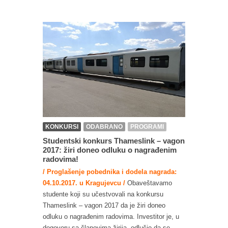
KONKURSI
ODABRANO
PROGRAMI
Studentski konkurs Thameslink – vagon
2017: žiri doneo odluku o nagrađenim
radovima!
/ Proglašenje pobednika i dodela nagrada:
04.10.2017. u Kragujevcu /
Obaveštavamo
studente koji su učestvovali na konkursu
Thameslink – vagon 2017 da je žiri doneo
odluku o nagrađenim radovima. Investitor je, u
dogovoru sa članovima žirija, odlučio da se