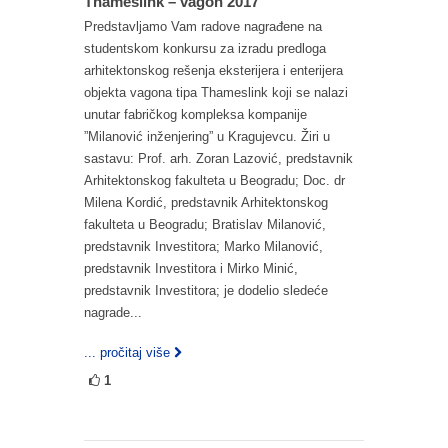
Thameslink – vagon 2017
Predstavljamo Vam radove nagrađene na
studentskom konkursu za izradu predloga
arhitektonskog rešenja eksterijera i enterijera
objekta vagona tipa Thameslink koji se nalazi
unutar fabričkog kompleksa kompanije
”Milanović inženjering” u Kragujevcu. Žiri u
sastavu: Prof. arh. Zoran Lazović, predstavnik
Arhitektonskog fakulteta u Beogradu; Doc. dr
Milena Kordić, predstavnik Arhitektonskog
fakulteta u Beogradu; Bratislav Milanović,
predstavnik Investitora; Marko Milanović,
predstavnik Investitora i Mirko Minić,
predstavnik Investitora; je dodelio sledeće
nagrade...
... pročitaj više
1