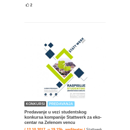
2
KONKURSI
PREDAVANJA
Predavanje u vezi studentskog
konkursa kompanije Stattwerk za eko-
centar na Zelenom vencu
/ 12.10.2017. u 19.15h, amfiteatar /
Stattwerk