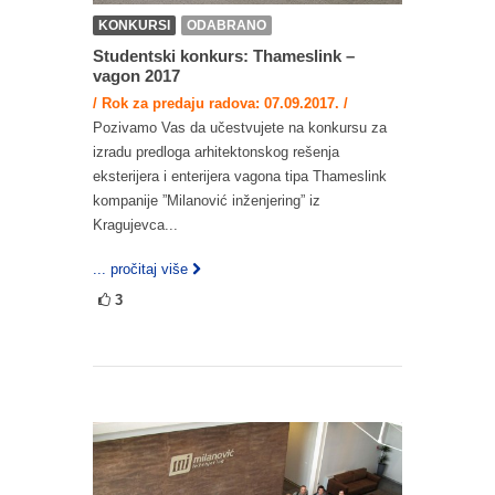
KONKURSI
ODABRANO
Studentski konkurs: Thameslink –
vagon 2017
/ Rok za predaju radova: 07.09.2017. /
Pozivamo Vas da učestvujete na konkursu za
izradu predloga arhitektonskog rešenja
eksterijera i enterijera vagona tipa Thameslink
kompanije ”Milanović inženjering” iz
Kragujevca...
... pročitaj više
3