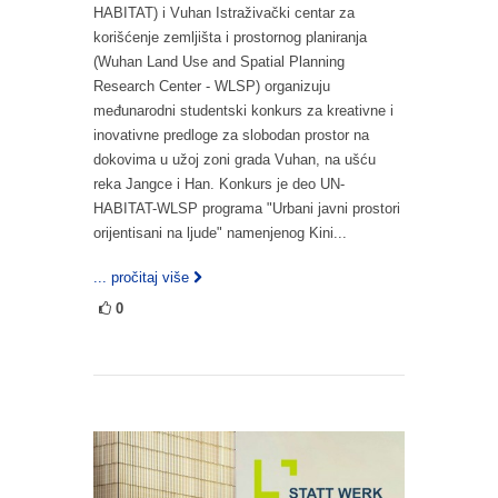
HABITAT) i Vuhan Istraživački centar za
korišćenje zemljišta i prostornog planiranja
(Wuhan Land Use and Spatial Planning
Research Center - WLSP) organizuju
međunarodni studentski konkurs za kreativne i
inovativne predloge za slobodan prostor na
dokovima u užoj zoni grada Vuhan, na ušću
reka Jangce i Han. Konkurs je deo UN-
HABITAT-WLSP programa "Urbani javni prostori
orijentisani na ljude" namenjenog Kini...
... pročitaj više
0