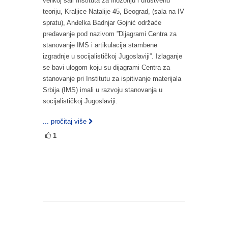
velikoj sali Instituta za filozofiju i društvenu
teoriju, Kraljice Natalije 45, Beograd, (sala na IV
spratu), Anđelka Badnjar Gojnić održaće
predavanje pod nazivom ”Dijagrami Centra za
stanovanje IMS i artikulacija stambene
izgradnje u socijalističkoj Jugoslaviji”. Izlaganje
se bavi ulogom koju su dijagrami Centra za
stanovanje pri Institutu za ispitivanje materijala
Srbija (IMS) imali u razvoju stanovanja u
socijalističkoj Jugoslaviji.
... pročitaj više
1