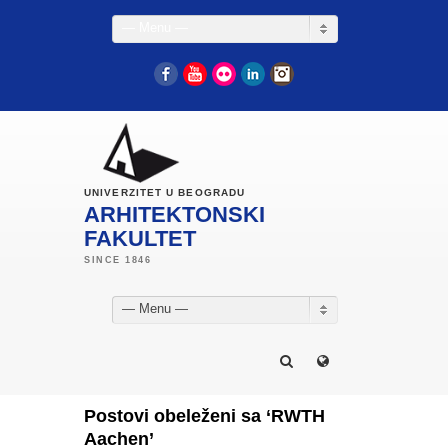
— Menu —
Facebook
YouTube
Flickr
LinkedIn
Instagram
UNIVERZITET U BEOGRADU
ARHITEKTONSKI
FAKULTET
— Menu —
Postovi obeleženi sa ‘RWTH
Aachen’