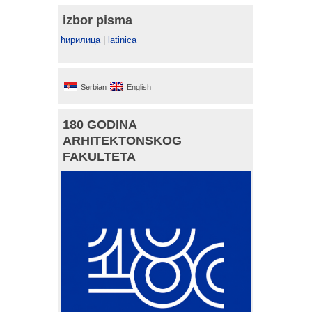
izbor pisma
ћирилица
|
latinica
Serbian
English
180 GODINA
ARHITEKTONSKOG
FAKULTETA