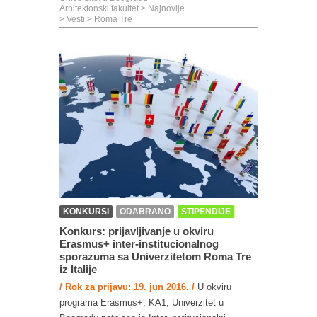
Arhitektonski fakultet
>
Najnovije
>
Vesti
>
Roma Tre
KONKURSI
ODABRANO
STIPENDIJE
Konkurs: prijavljivanje u okviru
Erasmus+ inter-institucionalnog
sporazuma sa Univerzitetom Roma Tre
iz Italije
/ Rok za prijavu: 19. jun 2016. /
U okviru
programa Erasmus+, KA1, Univerzitet u