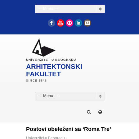
— Menu —
Facebook
YouTube
Flickr
LinkedIn
Instagram
UNIVERZITET U BEOGRADU
ARHITEKTONSKI
FAKULTET
— Menu —
Postovi obeleženi sa ‘Roma Tre’
Univerzitet u Beogradu -