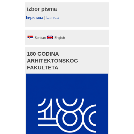
izbor pisma
ћирилица
|
latinica
Serbian
English
180 GODINA
ARHITEKTONSKOG
FAKULTETA