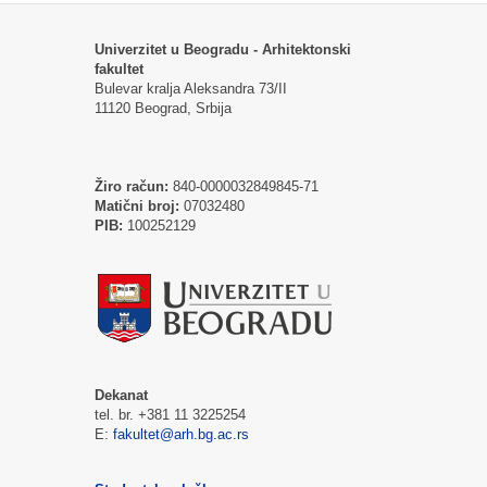
Univerzitet u Beogradu - Arhitektonski
fakultet
Bulevar kralja Aleksandra 73/II
11120 Beograd, Srbija
Žiro račun:
840-0000032849845-71
Matični broj:
07032480
PIB:
100252129
Dekanat
tel. br. +381 11 3225254
E:
fakultet@arh.bg.ac.rs