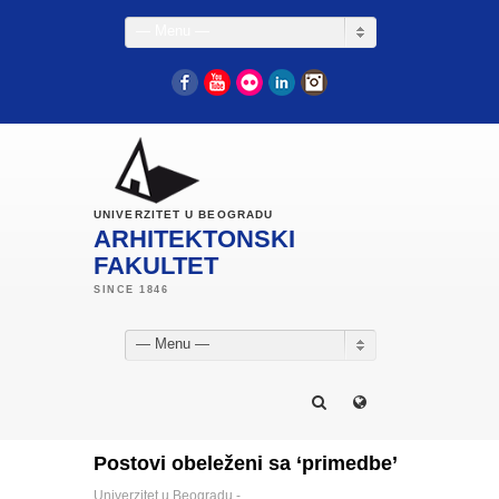
— Menu —
Facebook
YouTube
Flickr
LinkedIn
Instagram
UNIVERZITET U BEOGRADU
ARHITEKTONSKI
FAKULTET
— Menu —
Postovi obeleženi sa ‘primedbe’
Univerzitet u Beogradu -