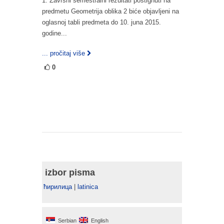
1. Završni semestralni rezultati postignuti na
predmetu Geometrija oblika 2 biće objavljeni na
oglasnoj tabli predmeta do 10. juna 2015.
godine...
... pročitaj više
0
izbor pisma
ћирилица
|
latinica
Serbian
English