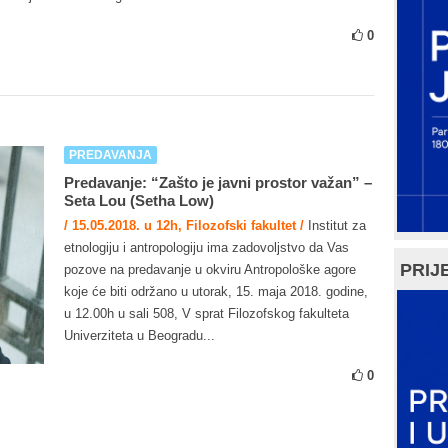
0
PREDAVANJA
Predavanje: “Zašto je javni prostor važan” –
Seta Lou (Setha Low)
/ 15.05.2018. u 12h, Filozofski fakultet /
Institut za
etnologiju i antropologiju ima zadovoljstvo da Vas
PRIJE
pozove na predavanje u okviru Antropološke agore
koje će biti održano u utorak, 15. maja 2018. godine,
u 12.00h u sali 508, V sprat Filozofskog fakulteta
Univerziteta u Beogradu...
0