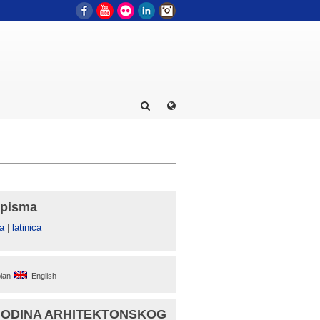
Facebook
YouTube
Flickr
LinkedIn
Instagram
 pisma
а
|
latinica
ian
English
GODINA ARHITEKTONSKOG