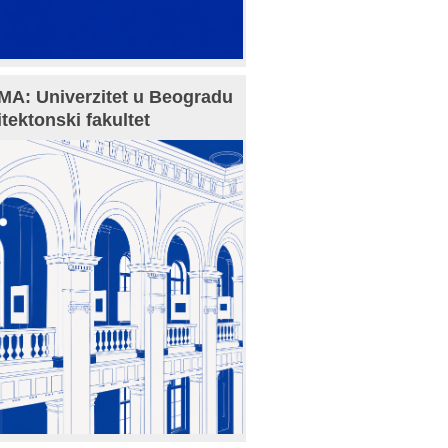
A: Univerzitet u Beogradu
itektonski fakultet