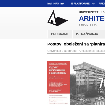
brzi INFO link
E PLATFORME:
PRIJ
UNIVERZITET U
ARHITE
PROGRAMI
ISTRAŽIVANJA
Postovi obeleženi sa ‘planira
Univerzitet u Beogradu - Arhitektonski fakultet