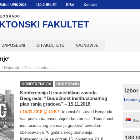
EMNI I UPIS 2026
180 JUBILEJ
RIBA
Kontakt
 BEOGRADU
KTONSKI
FAKULTET
ZAPOSLENI
O FAKULTETU
NAJNOVIJE
nje’
>
Najnovije
>
Vesti
>
planiranje
KONFERENCIJA
ODABRANO
izbor
Konferencija Urbanističkog zavoda
Beograda: “Budućnost institucionalnog
ћирилиц
planiranja gradova” – 15.11.2018.
/ 15.11.2018 @ UzB /
Urbanistički zavod Beograda
vas poziva da prisustvujete konferenciji “Budućnost
Serb
institucionalnog planiranja gradova” povodom
obeležavanja 70 godina svog postojanja.
180 
Konferencija će se održati 15. novembra 2018.