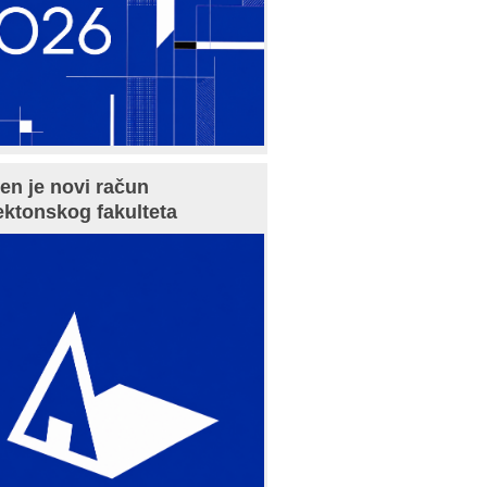
en je novi račun
ektonskog fakulteta