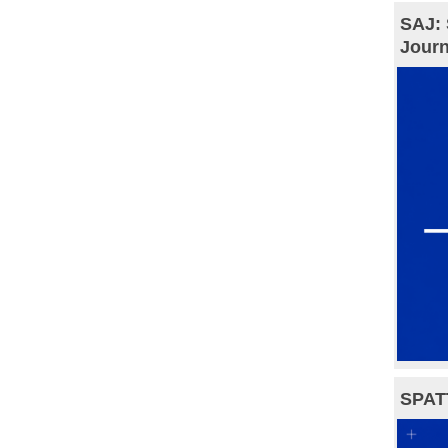
SAJ: 
Journ
SPAT