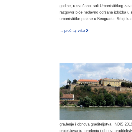
godine, u svečanoj sali Urbanističkog zav
razgovor biće nedavno održana izložba u sk
urbanističke prakse u Beogradu i Srbiji ka
... pročitaj više
građenje i obnova graditeljstva. iNDiS 20
projektovanju, građenju i obnovi graditel