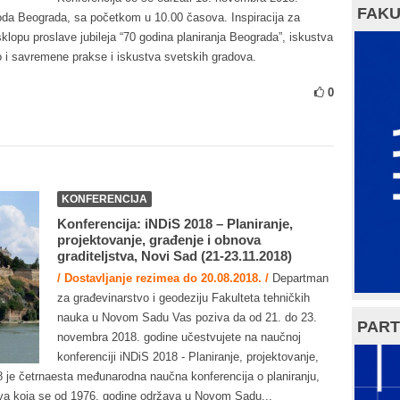
FAKU
oda Beograda, sa početkom u 10.00 časova. Inspiracija za
lopu proslave jubileja “70 godina planiranja Beograda”, iskustva
o i savremene prakse i iskustva svetskih gradova.
0
KONFERENCIJA
Konferencija: iNDiS 2018 – Planiranje,
projektovanje, građenje i obnova
graditeljstva, Novi Sad (21-23.11.2018)
/ Dostavljanje rezimea do 20.08.2018. /
Departman
za građevinarstvo i geodeziju Fakulteta tehničkih
nauka u Novom Sadu Vas poziva da od 21. do 23.
PART
novembra 2018. godine učestvujete na naučnoj
konferenciji iNDiS 2018 - Planiranje, projektovanje,
18 je četrnaesta međunarodna naučna konferencija o planiranju,
jstva koja se od 1976. godine održava u Novom Sadu...