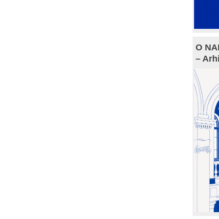
O NAM
– Arh