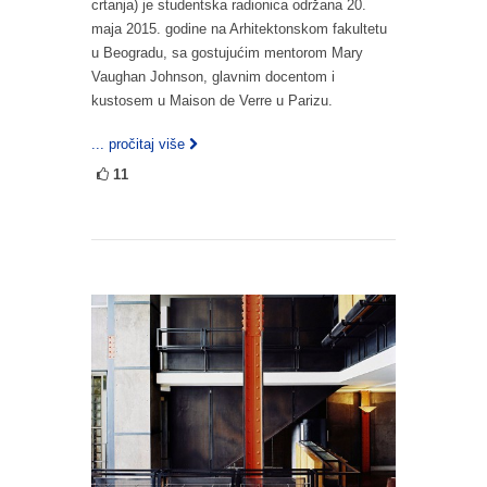
crtanja) je studentska radionica održana 20.
maja 2015. godine na Arhitektonskom fakultetu
u Beogradu, sa gostujućim mentorom Mary
Vaughan Johnson, glavnim docentom i
kustosem u Maison de Verre u Parizu.
... pročitaj više
11