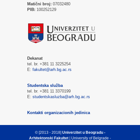
Matični broj:
07032480
PIB:
100252129
Dekanat
tel. br. +381 11 3225254
E:
fakultet@arh.bg.ac.rs
Studentska služba
tel. br. +381 11 3370199
E:
studentskasluzba@arh.bg.ac.rs
Kontakti organizacionih jedinica
© [2013 - 2018]
Univerzitet u Beogradu -
Arhitektonski Fakultet
| University of Belgrade -