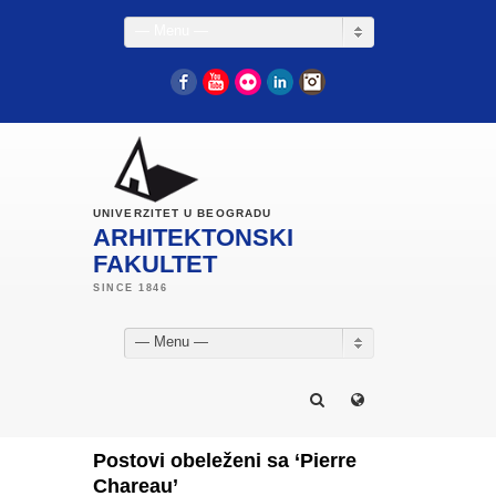
— Menu —
Facebook
YouTube
Flickr
LinkedIn
Instagram
UNIVERZITET U BEOGRADU
ARHITEKTONSKI
FAKULTET
— Menu —
Postovi obeleženi sa ‘Pierre
Chareau’