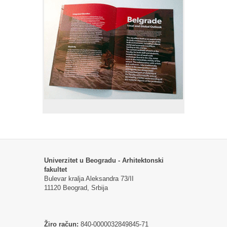
Univerzitet u Beogradu - Arhitektonski
fakultet
Bulevar kralja Aleksandra 73/II
11120 Beograd, Srbija
Žiro račun:
840-0000032849845-71