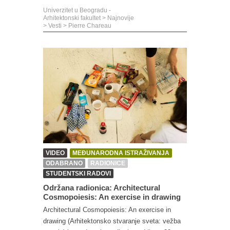
Univerzitet u Beogradu -
Arhitektonski fakultet
>
Najnovije
>
Vesti
>
Pierre Chareau
VIDEO
MEĐUNARODNA ISTRAŽIVANJA
ODABRANO
RADIONICE
STUDENTSKI RADOVI
Održana radionica: Architectural
Cosmopoiesis: An exercise in drawing
Architectural Cosmopoiesis: An exercise in
drawing (Arhitektonsko stvaranje sveta: vežba