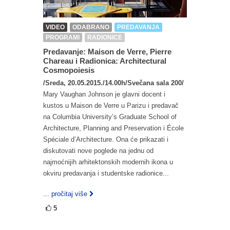
VIDEO
ODABRANO
PREDAVANJA
PROGRAMI
RADIONICE
Predavanje: Maison de Verre, Pierre
Chareau i Radionica: Architectural
Cosmopoiesis
/Sreda, 20.05.2015./14.00h/Svečana sala 200/
Mary Vaughan Johnson je glavni docent i
kustos u Maison de Verre u Parizu i predavač
na Columbia University’s Graduate School of
Architecture, Planning and Preservation i École
Spéciale d’Architecture. Ona će prikazati i
diskutovati nove poglede na jednu od
najmoćnijih arhitektonskih modernih ikona u
okviru predavanja i studentske radionice...
... pročitaj više
5