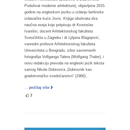
Poduhvat moderne arhitekture), objavljena 2015.
godine na engleskom jeziku u izdanju berlinske
izdavačke kuće Jovis. Knjiga obuhvata dva
naučna eseja koje potpisuju dr Krunoslav
Ivanišin, docent Arhitektonskog fakulteta
Sveučilišta u Zagrebu i dr Ljiljana Blagojević,
vanredni profesor Arhitektonskog fakulteta
Univerziteta u Beogradu, izbor savremenih
fotografija Volfganga Talera (Wolfgang Thaler), i
novu redakciju prevoda na engleski jezik teksta
samog Nikole Dobrovića „Dubrovnik kao
gradotvoračko svedočanstvo“ (1966)...
... pročitaj više
7