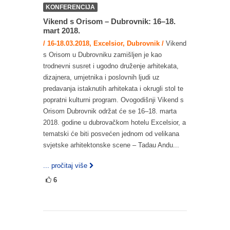
KONFERENCIJA
Vikend s Orisom – Dubrovnik: 16–18.
mart 2018.
/ 16-18.03.2018, Excelsior, Dubrovnik /
Vikend
s Orisom u Dubrovniku zamišljen je kao
trodnevni susret i ugodno druženje arhitekata,
dizajnera, umjetnika i poslovnih ljudi uz
predavanja istaknutih arhitekata i okrugli stol te
popratni kulturni program. Ovogodišnji Vikend s
Orisom Dubrovnik održat će se 16–18. marta
2018. godine u dubrovačkom hotelu Excelsior, a
tematski će biti posvećen jednom od velikana
svjetske arhitektonske scene – Tadau Andu...
... pročitaj više
6