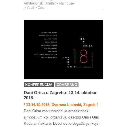
Arhitektonski fakultet
>
Najnovije
>
Vesti
>
Oris
KONFERENCIJA
ODABRANO
Dani Orisa u Zagrebu: 13-14. oktobar
2018.
/ 13-14.10.2018, Dvorana Lisinski, Zagreb /
Dani Orisa međunarodni je arhitektonski
simpozijum koji organizuju časopis Oris i Oris
Kuća arhitekture. Dvodnevno događanje, koje