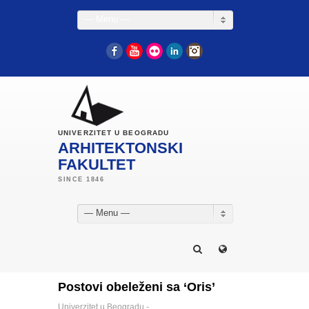
— Menu —
Facebook
YouTube
Flickr
LinkedIn
Instagram
UNIVERZITET U BEOGRADU
ARHITEKTONSKI
FAKULTET
— Menu —
Postovi obeleženi sa ‘Oris’
Univerzitet u Beogradu -