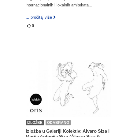
internacionalnih i lokalnih arhitekata...
... pročitaj više
0
IZLOŽBE
ODABRANO
Izložba u Galeriji Kolektiv: Alvaro Siza i
Marija Antonija Siza (Álvaro Siza &