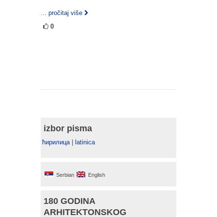
... pročitaj više
0
izbor pisma
ћирилица
|
latinica
Serbian
English
180 GODINA
ARHITEKTONSKOG