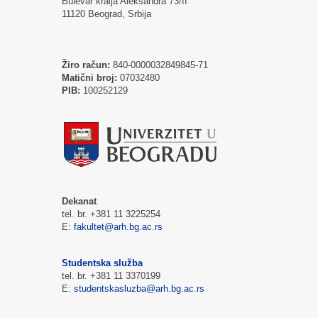
Bulevar kralja Aleksandra 73/II
11120 Beograd, Srbija
Žiro račun:
840-0000032849845-71
Matični broj:
07032480
PIB:
100252129
Dekanat
tel. br. +381 11 3225254
E:
fakultet@arh.bg.ac.rs
Studentska služba
tel. br. +381 11 3370199
E:
studentskasluzba@arh.bg.ac.rs