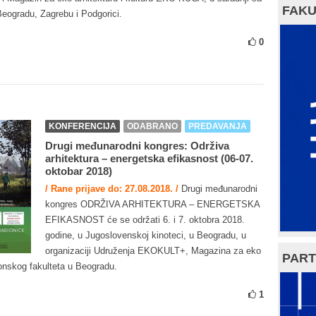
FAKU
Beogradu, Zagrebu i Podgorici.
0
KONFERENCIJA
ODABRANO
PREDAVANJA
Drugi međunarodni kongres: Održiva
arhitektura – energetska efikasnost (06-07.
oktobar 2018)
/ Rane prijave do: 27.08.2018. /
Drugi međunarodni
kongres ODRŽIVA ARHITEKTURA – ENERGETSKA
EFIKASNOST će se održati 6. i 7. oktobra 2018.
godine, u Jugoslovenskoj kinoteci, u Beogradu, u
organizaciji Udruženja EKOKULT+, Magazina za eko
PART
tonskog fakulteta u Beogradu.
1