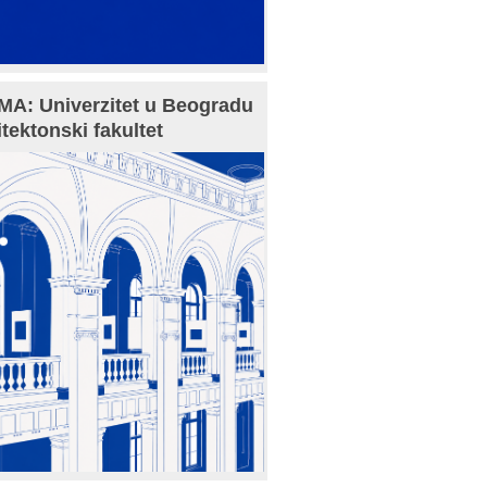
A: Univerzitet u Beogradu
itektonski fakultet