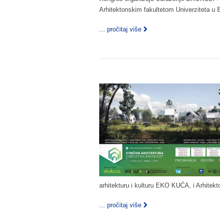
Arhitektonskim fakultetom Univerziteta u 
... pročitaj više
arhitekturu i kulturu EKO KUĆA, i Arhitek
... pročitaj više