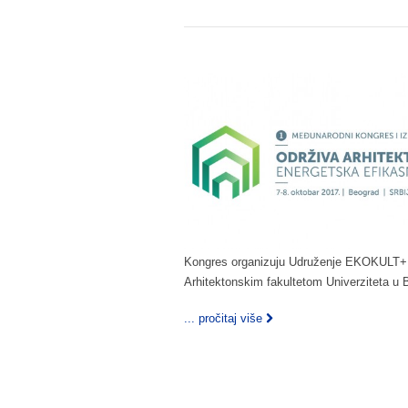
Kongres organizuju Udruženje EKOKULT+ i
Arhitektonskim fakultetom Univerziteta u 
... pročitaj više