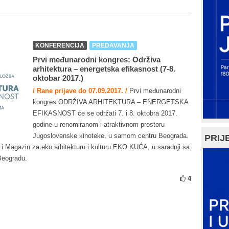
KONFERENCIJA
PREDAVANJA
Prvi međunarodni kongres: Održiva
arhitektura – energetska efikasnost (7-8.
oktobar 2017.)
/ Rane prijave do 07.09.2017. /
Prvi međunarodni
kongres ODRŽIVA ARHITEKTURA – ENERGETSKA
EFIKASNOST će se održati 7. i 8. oktobra 2017.
godine u renomiranom i atraktivnom prostoru
Jugoslovenske kinoteke, u samom centru Beograda.
PRIJE
 Magazin za eko arhitekturu i kulturu EKO KUĆA, u saradnji sa
Beogradu.
4