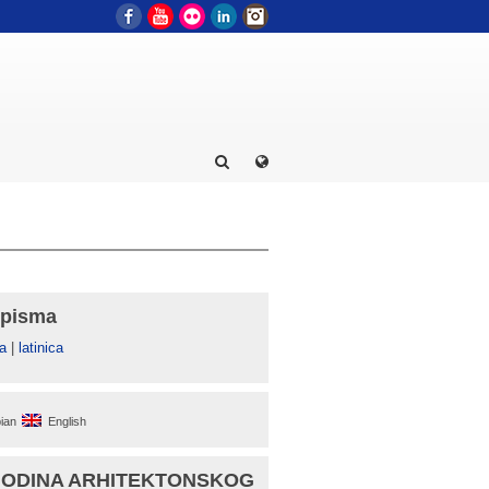
Facebook
YouTube
Flickr
LinkedIn
Instagram
 pisma
а
|
latinica
ian
English
GODINA ARHITEKTONSKOG