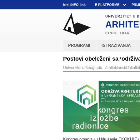
brzi INFO link
E PLATFORME:
PRIJ
UNIVERZITET U
ARHITE
PROGRAMI
ISTRAŽIVANJA
Postovi obeleženi sa ‘održiva
Univerzitet u Beogradu - Arhitektonski fakultet
Kongres organizuju Udruženje EKOKULT+ i