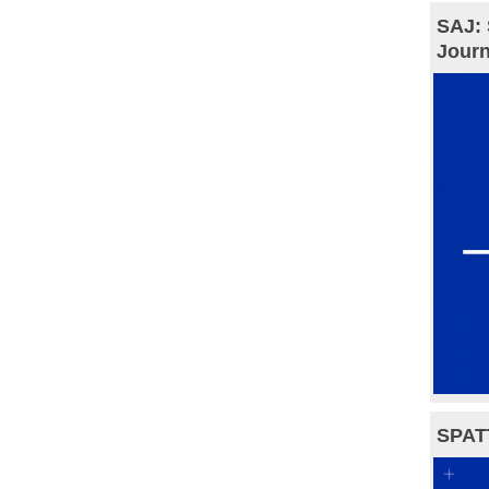
SAJ: 
Journ
SPAT