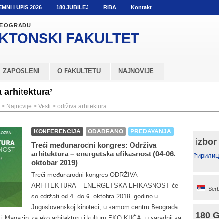
EMNI I UPIS 2026
180 JUBILEJ
RIBA
Kontakt
 BEOGRADU
KTONSKI
FAKULTET
ZAPOSLENI
O FAKULTETU
NAJNOVIJE
 arhitektura’
>
Najnovije
>
Vesti
>
održiva arhitektura
KONFERENCIJA
ODABRANO
PREDAVANJA
izbor
Treći međunarodni kongres: Održiva
arhitektura – energetska efikasnost (04-06.
ћирилиц
oktobar 2019)
Treći međunarodni kongres ODRŽIVA
ARHITEKTURA – ENERGETSKA EFIKASNOST će
Serb
se održati od 4. do 6. oktobra 2019. godine u
Jugoslovenskoj kinoteci, u samom centru Beograda.
180 
 Magazin za eko arhitekturu i kulturu EKO KUĆA, u saradnji sa