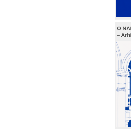
O NAM
– Arh