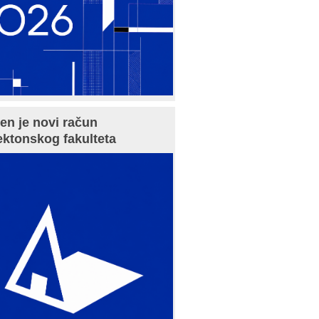
en je novi račun
ektonskog fakulteta