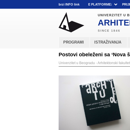
brzi INFO link
E PLATFORME:
PRIJ
UNIVERZITET U
ARHITE
PROGRAMI
ISTRAŽIVANJA
Postovi obeleženi sa ‘Nova š
Univerzitet u Beogradu - Arhitektonski fakultet