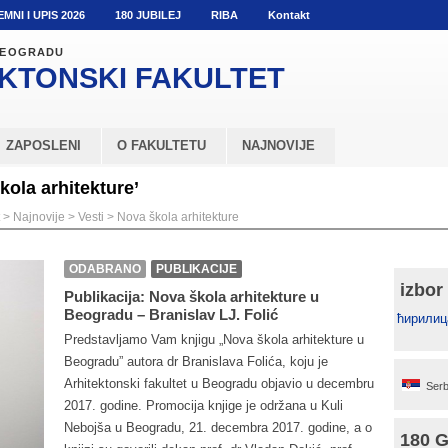
EMNI I UPIS 2026
180 JUBILEJ
RIBA
Kontakt
 BEOGRADU
KTONSKI
FAKULTET
ZAPOSLENI
O FAKULTETU
NAJNOVIJE
kola arhitekture’
>
Najnovije
>
Vesti
>
Nova škola arhitekture
ODABRANO
PUBLIKACIJE
izbor
Publikacija: Nova škola arhitekture u
Beogradu – Branislav LJ. Folić
ћирилиц
Predstavljamo Vam knjigu „Nova škola arhitekture u
Beogradu” autora dr Branislava Folića, koju je
Arhitektonski fakultet u Beogradu objavio u decembru
Serb
2017. godine. Promocija knjige je održana u Kuli
Nebojša u Beogradu, 21. decembra 2017. godine, a o
180 