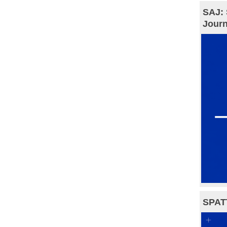
SAJ: 
Journ
SPAT