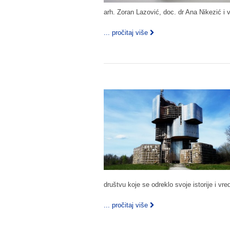
arh. Zoran Lazović, doc. dr Ana Nikezić i 
... pročitaj više
društvu koje se odreklo svoje istorije i vr
... pročitaj više