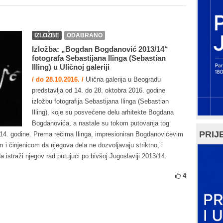
IZLOŽBE
ODABRANO
Izložba: „Bogdan Bogdanović 2013/14“
fotografa Sebastijana Ilinga (Sebastian
Illing) u Uličnoj galeriji
/ do 28.10.2016. /
Ulična galerija u Beogradu
predstavlja od 14. do 28. oktobra 2016. godine
izložbu fotografija Sebastijana Ilinga (Sebastian
Illing), koje su posvećene delu arhitekte Bogdana
Bogdanovića, a nastale su tokom putovanja tog
PRIJE
/14. godine. Prema rečima Ilinga, impresioniran Bogdanovićevim
m i činjenicom da njegova dela ne dozvoljavaju striktno, i
 istraži njegov rad putujući po bivšoj Jugoslaviji 2013/14.
4