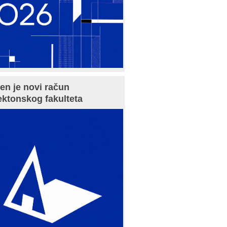
en je novi račun
ektonskog fakulteta