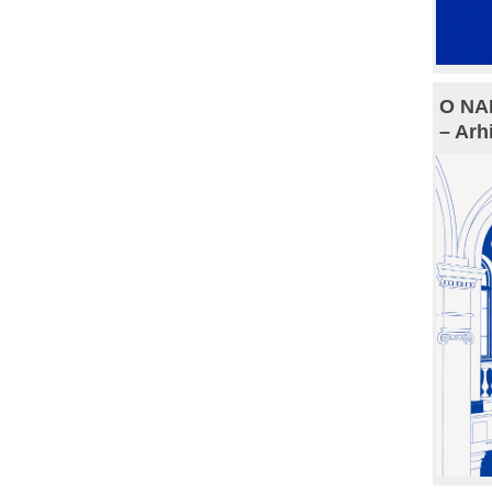
O NAM
– Arh