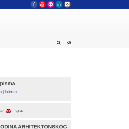
Facebook
YouTube
Flickr
LinkedIn
Instagram
 pisma
а
|
latinica
ian
English
GODINA ARHITEKTONSKOG