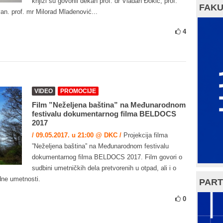
knjizi su govorili dekan prof. dr Vladan Đokić, prof.
FAKU
van. prof. mr Milorad Mladenović...
4
VIDEO
PROMOCIJE
Film ”Neželjena baština” na Međunarodnom
festivalu dokumentarnog filma BELDOCS
2017
/ 09.05.2017. u 21:00 @ DKC /
Projekcija filma
”Neželjena baština” na Međunarodnom festivalu
dokumentarnog filma BELDOCS 2017. Film govori o
sudbini umetničkih dela pretvorenih u otpad, ali i o
edne umetnosti.
PART
0