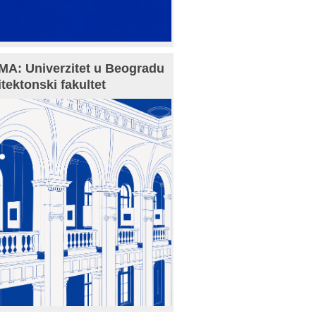
A: Univerzitet u Beogradu
itektonski fakultet