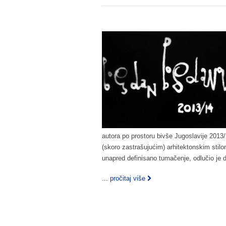
autora po prostoru bivše Jugoslavije 2013
(skoro zastrašujućim) arhitektonskim stilo
unapred definisano tumačenje, odlučio je da
... pročitaj više