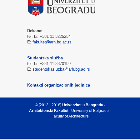
Dekanat
tel. br. +381 11 3225254
E:
fakultet@arh.bg.ac.rs
Studentska služba
tel. br. +381 11 3370199
E:
studentskasluzba@arh.bg.ac.rs
Kontakti organizacionih jedinica
© [2013 - 2018]
Univerzitet u Beogradu -
Arhitektonski Fakultet
| University of Belgrade -
Faculty of Architecture
Vrh strane