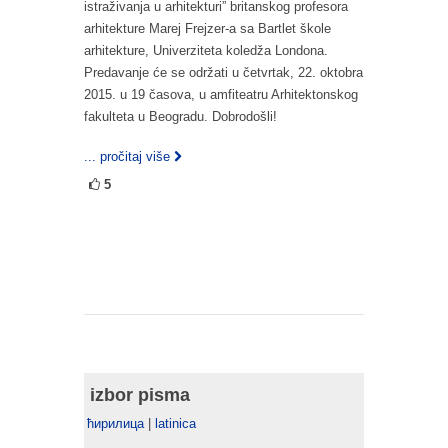
istraživanja u arhitekturi” britanskog profesora
arhitekture Marej Frejzer-a sa Bartlet škole
arhitekture, Univerziteta koledža Londona.
Predavanje će se održati u četvrtak, 22. oktobra
2015. u 19 časova, u amfiteatru Arhitektonskog
fakulteta u Beogradu. Dobrodošli!
... pročitaj više
5
izbor pisma
ћирилица
|
latinica