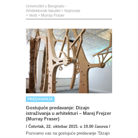
Univerzitet u Beogradu -
Arhitektonski fakultet
>
Najnovije
>
Vesti
>
Murray Fraser
PREDAVANJA
Gostujuće predavanje: Dizajn
istraživanja u arhitekturi – Marej Frejzer
(Murray Fraser)
/ Četvrtak, 22. oktobar 2015. u 19.00 časova /
Pozivamo vas na gostujuće predavanje ”Dizajn