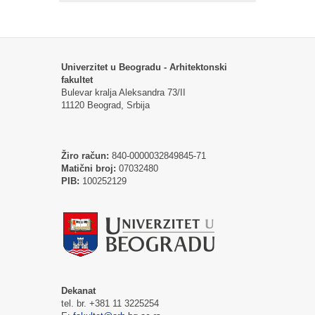
Univerzitet u Beogradu - Arhitektonski
fakultet
Bulevar kralja Aleksandra 73/II
11120 Beograd, Srbija
Žiro račun:
840-0000032849845-71
Matični broj:
07032480
PIB:
100252129
Dekanat
tel. br. +381 11 3225254