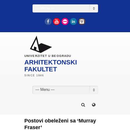
— Menu —
Facebook
YouTube
Flickr
LinkedIn
Instagram
UNIVERZITET U BEOGRADU
ARHITEKTONSKI
FAKULTET
— Menu —
Postovi obeleženi sa ‘Murray
Fraser’