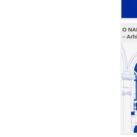
O NAM
– Arh