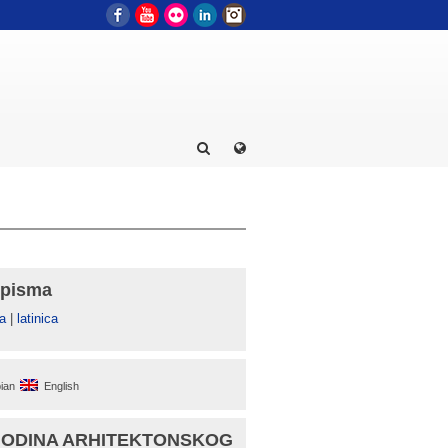
Facebook
YouTube
Flickr
LinkedIn
Instagram
 pisma
а
|
latinica
ian
English
GODINA ARHITEKTONSKOG