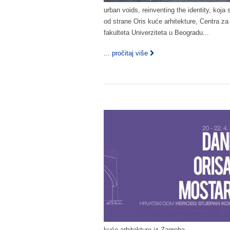
urban voids, reinventing the identity, koja
od strane Oris kuće arhitekture, Centra za 
fakulteta Univerziteta u Beogradu...
... pročitaj više
kuće arhitekture iz Zagreba...