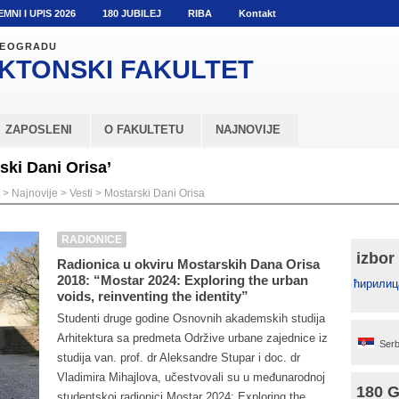
EMNI I UPIS 2026
180 JUBILEJ
RIBA
Kontakt
 BEOGRADU
KTONSKI
FAKULTET
ZAPOSLENI
O FAKULTETU
NAJNOVIJE
ski Dani Orisa’
>
Najnovije
>
Vesti
>
Mostarski Dani Orisa
RADIONICE
izbor
Radionica u okviru Mostarskih Dana Orisa
2018: “Mostar 2024: Exploring the urban
ћирилиц
voids, reinventing the identity”
Studenti druge godine Osnovnih akademskih studija
Arhitektura sa predmeta Održive urbane zajednice iz
Serb
studija van. prof. dr Aleksandre Stupar i doc. dr
Vladimira Mihajlova, učestvovali su u međunarodnoj
180 
studentskoj radionici Mostar 2024: Exploring the