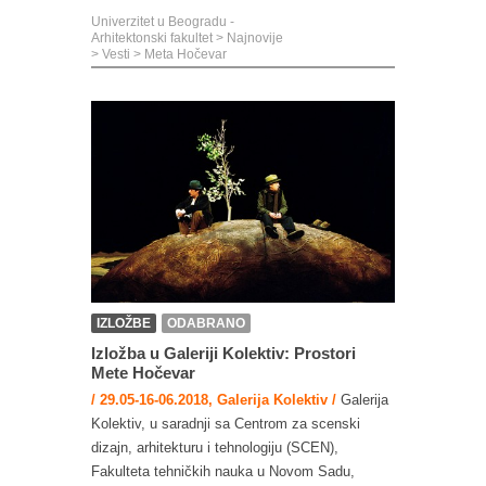
Univerzitet u Beogradu -
Arhitektonski fakultet
>
Najnovije
>
Vesti
>
Meta Hočevar
IZLOŽBE
ODABRANO
Izložba u Galeriji Kolektiv: Prostori
Mete Hočevar
/ 29.05-16-06.2018, Galerija Kolektiv /
Galerija
Kolektiv, u saradnji sa Centrom za scenski
dizajn, arhitekturu i tehnologiju (SCEN),
Fakulteta tehničkih nauka u Novom Sadu,