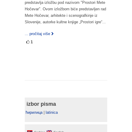
predstavlja izložbu pod nazivom "Prostori Mete
Hočevar". Ovom izložbom biće predstavljen rad
Mete Hočevar, arhitekte i scenografkinje iz
Slovenije, autorke kultne knjige „Prostori igre“...
... pročitaj više
1
izbor pisma
ћирилица
|
latinica