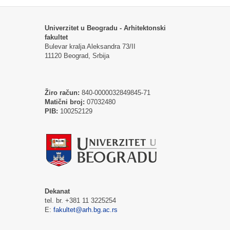
Univerzitet u Beogradu - Arhitektonski
fakultet
Bulevar kralja Aleksandra 73/II
11120 Beograd, Srbija
Žiro račun:
840-0000032849845-71
Matični broj:
07032480
PIB:
100252129
Dekanat
tel. br. +381 11 3225254
E:
fakultet@arh.bg.ac.rs