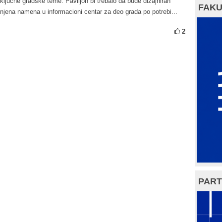
 ključne gradske teme. Paviljon bi trebalo da bude dizajniran
FAKU
enjena namena u informacioni centar za deo grada po potrebi...
2
PART