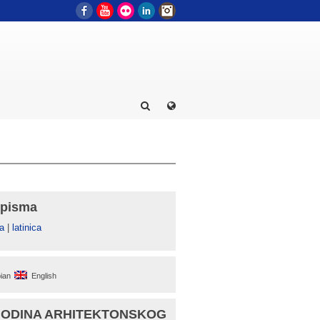
Facebook
YouTube
Flickr
LinkedIn
Instagram
 pisma
а
|
latinica
ian
English
GODINA ARHITEKTONSKOG