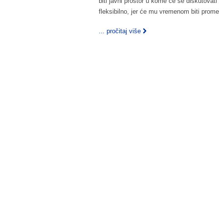
biti javni prostor u kome će se diskutovati
fleksibilno, jer će mu vremenom biti prom
... pročitaj više