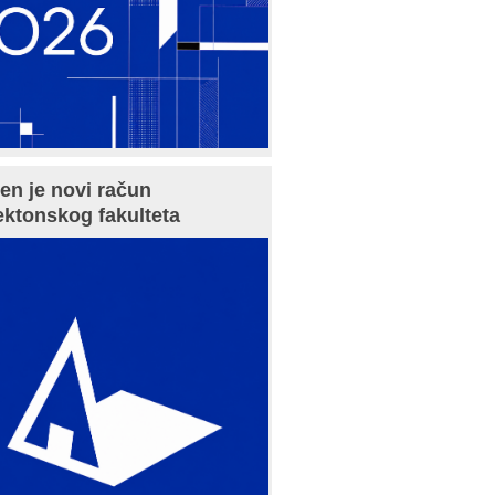
en je novi račun
ektonskog fakulteta