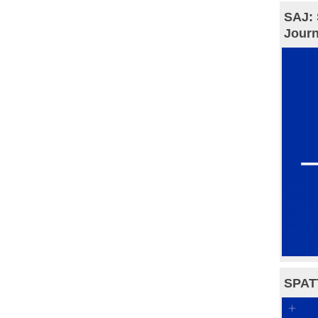
SAJ: 
Journ
SPAT