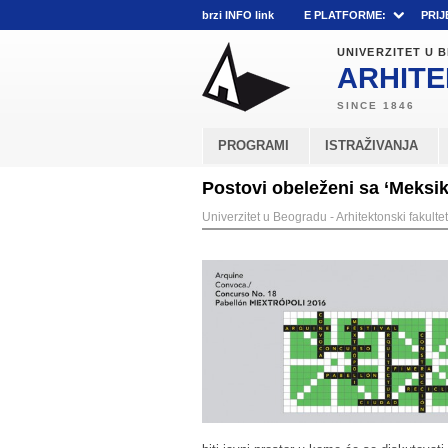
brzi INFO link
E PLATFORME:
PRIJ
UNIVERZITET U
ARHITE
PROGRAMI
ISTRAŽIVANJA
Postovi obeleženi sa ‘Meksiko
Univerzitet u Beogradu - Arhitektonski fakultet