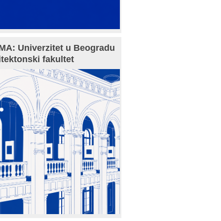
A: Univerzitet u Beogradu
itektonski fakultet