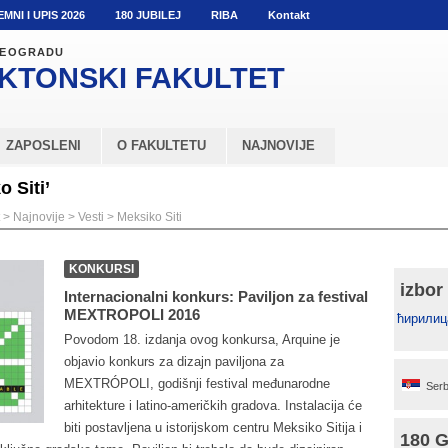
EMNI I UPIS 2026
180 JUBILEJ
RIBA
Kontakt
 BEOGRADU
KTONSKI
FAKULTET
ZAPOSLENI
O FAKULTETU
NAJNOVIJE
 Siti’
>
Najnovije
>
Vesti
>
Meksiko Siti
KONKURSI
izbor
Internacionalni konkurs: Paviljon za festival
MEXTROPOLI 2016
ћирилиц
Povodom 18. izdanja ovog konkursa, Arquine je
objavio konkurs za dizajn paviljona za
MEXTRÓPOLI, godišnji festival međunarodne
Serb
arhitekture i latino-američkih gradova. Instalacija će
biti postavljena u istorijskom centru Meksiko Sitija i
180 