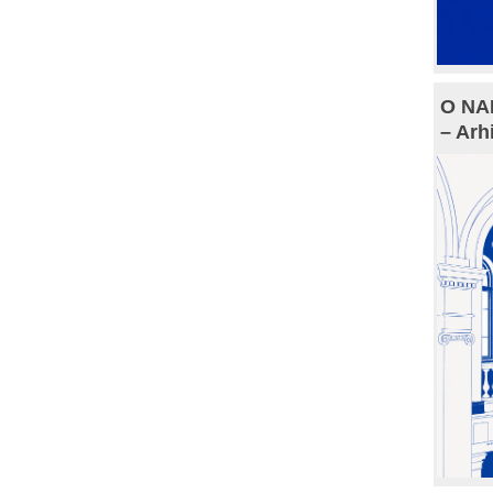
O NAM
– Arh