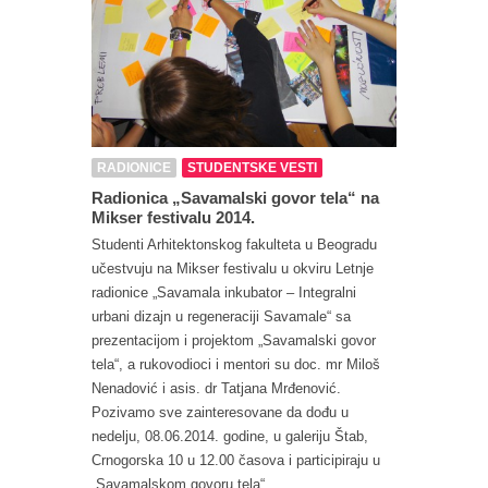
RADIONICE
STUDENTSKE VESTI
Radionica „Savamalski govor tela“ na
Mikser festivalu 2014.
Studenti Arhitektonskog fakulteta u Beogradu
učestvuju na Mikser festivalu u okviru Letnje
radionice „Savamala inkubator – Integralni
urbani dizajn u regeneraciji Savamale“ sa
prezentacijom i projektom „Savamalski govor
tela“, a rukovodioci i mentori su doc. mr Miloš
Nenadović i asis. dr Tatjana Mrđenović.
Pozivamo sve zainteresovane da dođu u
nedelju, 08.06.2014. godine, u galeriju Štab,
Crnogorska 10 u 12.00 časova i participiraju u
„Savamalskom govoru tela“.