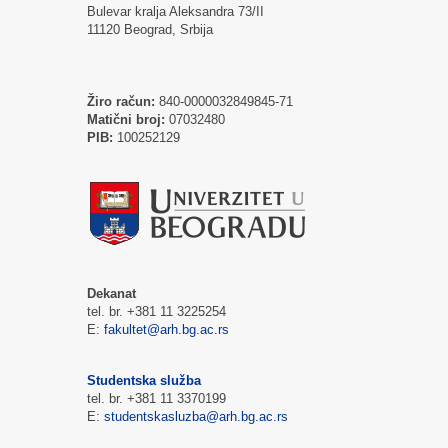
Bulevar kralja Aleksandra 73/II
11120 Beograd, Srbija
Žiro račun:
840-0000032849845-71
Matični broj:
07032480
PIB:
100252129
Dekanat
tel. br. +381 11 3225254
E:
fakultet@arh.bg.ac.rs
Studentska služba
tel. br. +381 11 3370199
E:
studentskasluzba@arh.bg.ac.rs