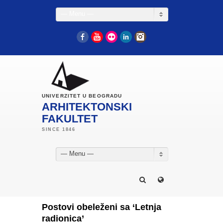
— Menu —
Facebook
YouTube
Flickr
LinkedIn
Instagram
UNIVERZITET U BEOGRADU
ARHITEKTONSKI
FAKULTET
— Menu —
Postovi obeleženi sa ‘Letnja
radionica’