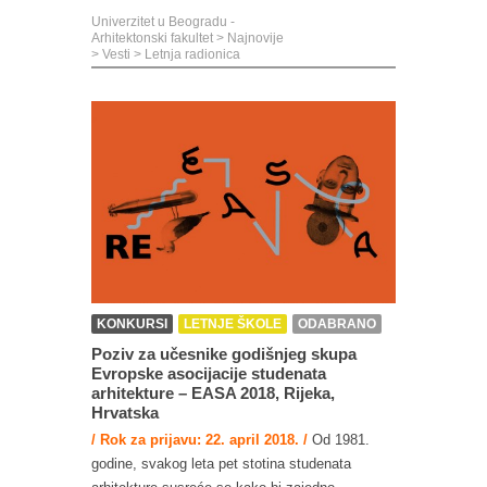
Univerzitet u Beogradu -
Arhitektonski fakultet
>
Najnovije
>
Vesti
>
Letnja radionica
KONKURSI
LETNJE ŠKOLE
ODABRANO
Poziv za učesnike godišnjeg skupa
Evropske asocijacije studenata
arhitekture – EASA 2018, Rijeka,
Hrvatska
/ Rok za prijavu: 22. april 2018. /
Od 1981.
godine, svakog leta pet stotina studenata