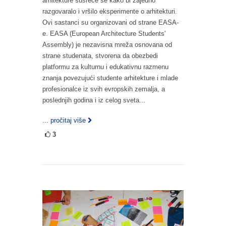
arhitekture susreće se kako bi zajedno
razgovaralo i vršilo eksperimente o arhitekturi.
Ovi sastanci su organizovani od strane EASA-
e. EASA (European Architecture Students'
Assembly) je nezavisna mreža osnovana od
strane studenata, stvorena da obezbedi
platformu za kulturnu i edukativnu razmenu
znanja povezujući studente arhitekture i mlade
profesionalce iz svih evropskih zemalja, a
poslednjih godina i iz celog sveta...
... pročitaj više
3