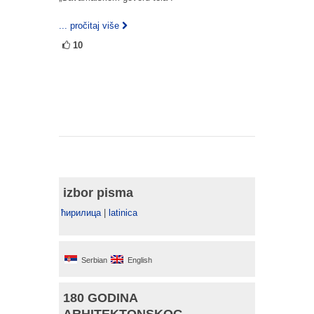
... pročitaj više
10
izbor pisma
ћирилица
|
latinica
Serbian
English
180 GODINA
ARHITEKTONSKOG