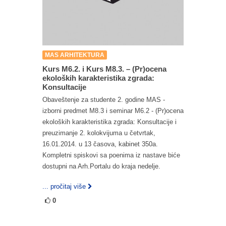
MAS ARHITEKTURA
Kurs M6.2. i Kurs M8.3. – (Pr)ocena
ekoloških karakteristika zgrada:
Konsultacije
Obaveštenje za studente 2. godine MAS -
izborni predmet M8.3 i seminar M6.2 - (Pr)ocena
ekoloških karakteristika zgrada: Konsultacije i
preuzimanje 2. kolokvijuma u četvrtak,
16.01.2014. u 13 časova, kabinet 350a.
Kompletni spiskovi sa poenima iz nastave biće
dostupni na Arh.Portalu do kraja nedelje.
... pročitaj više
0