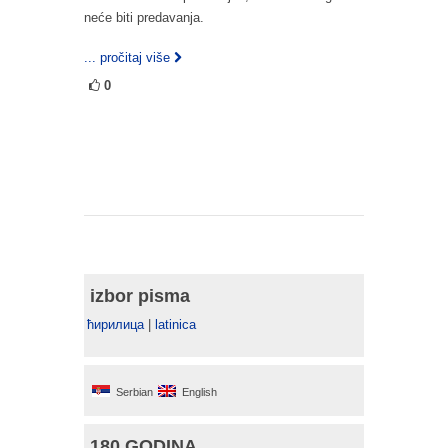
neće biti predavanja.
... pročitaj više
0
izbor pisma
ћирилица
|
latinica
Serbian
English
180 GODINA