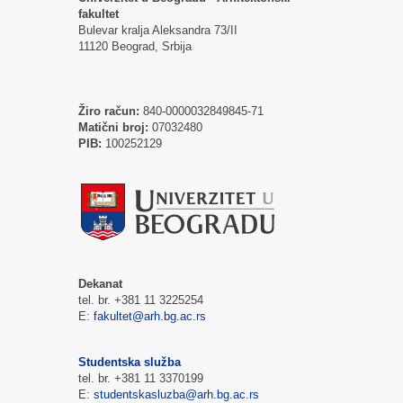
fakultet
Bulevar kralja Aleksandra 73/II
11120 Beograd, Srbija
Žiro račun:
840-0000032849845-71
Matični broj:
07032480
PIB:
100252129
Dekanat
tel. br. +381 11 3225254
E:
fakultet@arh.bg.ac.rs
Studentska služba
tel. br. +381 11 3370199
E:
studentskasluzba@arh.bg.ac.rs