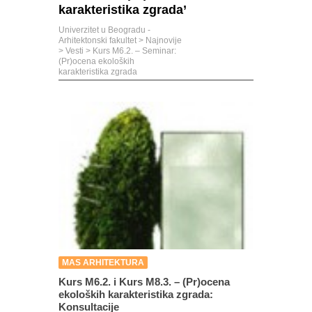
karakteristika zgrada’
Univerzitet u Beogradu -
Arhitektonski fakultet
>
Najnovije
>
Vesti
>
Kurs M6.2. – Seminar:
(Pr)ocena ekoloških
karakteristika zgrada
MAS ARHITEKTURA
Kurs M6.2. i Kurs M8.3. – (Pr)ocena
ekoloških karakteristika zgrada:
Konsultacije