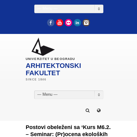
— Menu —
Facebook
YouTube
Flickr
LinkedIn
Instagram
UNIVERZITET U BEOGRADU
ARHITEKTONSKI
FAKULTET
— Menu —
Postovi obeleženi sa ‘Kurs M6.2.
– Seminar: (Pr)ocena ekoloških