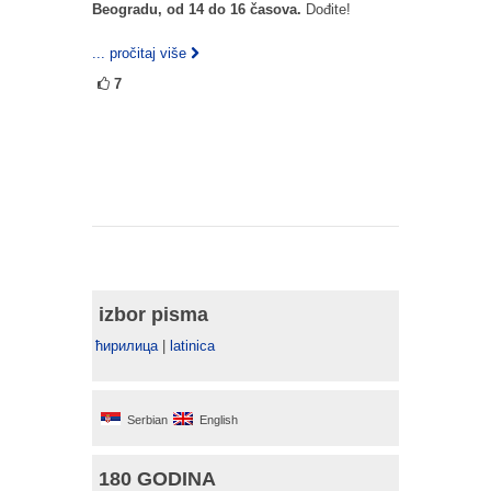
Beogradu, od 14 do 16 časova.
Dođite!
... pročitaj više
7
izbor pisma
ћирилица
|
latinica
Serbian
English
180 GODINA