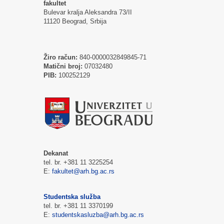
fakultet
Bulevar kralja Aleksandra 73/II
11120 Beograd, Srbija
Žiro račun:
840-0000032849845-71
Matični broj:
07032480
PIB:
100252129
Dekanat
tel. br. +381 11 3225254
E:
fakultet@arh.bg.ac.rs
Studentska služba
tel. br. +381 11 3370199
E:
studentskasluzba@arh.bg.ac.rs