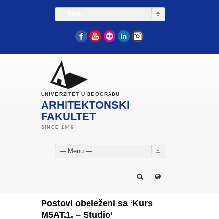
— Menu —
Facebook
YouTube
Flickr
LinkedIn
Instagram
UNIVERZITET U BEOGRADU
ARHITEKTONSKI
FAKULTET
— Menu —
Postovi obeleženi sa ‘Kurs
M5AT.1. – Studio’