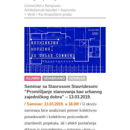
Univerzitet u Beogradu -
Arhitektonski fakultet
>
Najnovije
>
Vesti
>
Ka drugačijem gradu
ALUMNI
ODABRANO
SEMINAR
Seminar sa Stavrosom Stavridesom:
“Promišljanje stanovanja kao urbanog
zajedničkog dobra” – 13.03.2019.
/ Seminar: 13.03.2019. u 18.00! /
U okviru
seminara biće analizirani primeri kolektivno
posedovanih i kolektivno proizvedenih
stambenih projekata, ali i efekti povlačenja
države iz provajderske u potpornu ulogu u