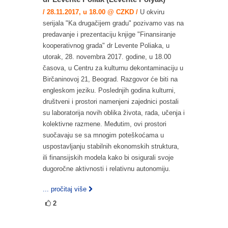
/ 28.11.2017, u 18.00 @ CZKD /
U okviru
serijala "Ka drugačijem gradu" pozivamo vas na
predavanje i prezentaciju knjige "Finansiranje
kooperativnog grada" dr Levente Poliaka, u
utorak, 28. novembra 2017. godine, u 18.00
časova, u Centru za kulturnu dekontaminaciju u
Birčaninovoj 21, Beograd. Razgovor će biti na
engleskom jeziku. Poslednjih godina kulturni,
društveni i prostori namenjeni zajednici postali
su laboratorija novih oblika života, rada, učenja i
kolektivne razmene. Međutim, ovi prostori
suočavaju se sa mnogim poteškoćama u
uspostavljanju stabilnih ekonomskih struktura,
ili finansijskih modela kako bi osigurali svoje
dugoročne aktivnosti i relativnu autonomiju.
... pročitaj više
2