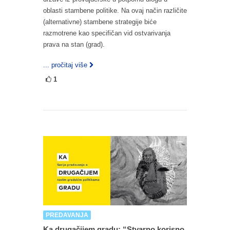
oblasti stambene politike. Na ovaj način različite
(alternativne) stambene strategije biće
razmotrene kao specifičan vid ostvarivanja
prava na stan (grad).
... pročitaj više
1
PREDAVANJA
Ka drugačijem gradu: “Stvarno korisno