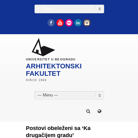
— Menu —
Facebook
YouTube
Flickr
LinkedIn
Instagram
UNIVERZITET U BEOGRADU
ARHITEKTONSKI
FAKULTET
— Menu —
Postovi obeleženi sa ‘Ka
drugačijem gradu’