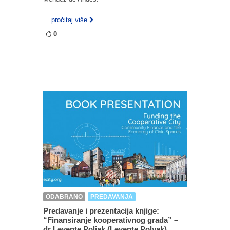
... pročitaj više
0
ODABRANO
PREDAVANJA
Predavanje i prezentacija knjige:
“Finansiranje kooperativnog grada” –
dr Levente Poliak (Levente Polyak)