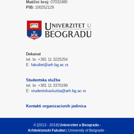
Matični broj:
07032480
PIB:
100252129
Dekanat
tel. br. +381 11 3225254
E:
fakultet@arh.bg.ac.rs
Studentska služba
tel. br. +381 11 3370199
E:
studentskasluzba@arh.bg.ac.rs
Kontakti organizacionih jedinica
© [2013 - 2018]
Univerzitet u Beogradu -
Arhitektonski Fakultet
| University of Belgrade -