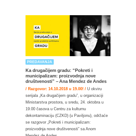
PREDAVANJA
Ka drugačijem gradu: “Pokreti i
municipalizam: proizvodnja nove
društvenosti” – Ana Mendez de Andes
/ Razgovor: 14.10.2018 u 19.00! /
U okviru
serijala „Ka drugačijem gradu”, u organizaciji
Ministarstva prostora, u sredu, 24. oktobra u
19.00 časova u Centru za kulturnu
dekontaminaciju (CZKD) (u Paviljonu), održaće
se razgovor „Pokreti i municipalizam:
proizvodnja nove društvenosti” sa Anom
Mendez de Andes.