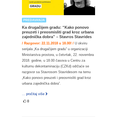
PREDAVANJA
Ka drugačijem gradu: “Kako ponovo
preuzeti i preosmisliti grad kroz urbana
zajednička dobra” – Stavros Stavrides
/ Razgovor: 22.11.2018 u 18.00! /
U okviru
serijala „Ka drugačijem gradu” u organizaciji
Ministarstva prostora, u četvrtak, 22. novembra
2018. godine, u 18.00 časova u Centru za
kulturnu dekontaminaciju (CZKd) održaće se
razgovor sa Stavrosom Stavridesom na temu
„Kako ponovo preuzeti i preosmisliti grad kroz
urbana zajednička dobra”.
... pročitaj više
0