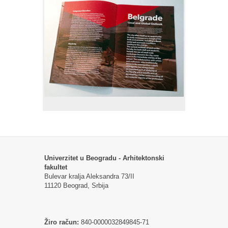
Univerzitet u Beogradu - Arhitektonski
fakultet
Bulevar kralja Aleksandra 73/II
11120 Beograd, Srbija
Žiro račun:
840-0000032849845-71