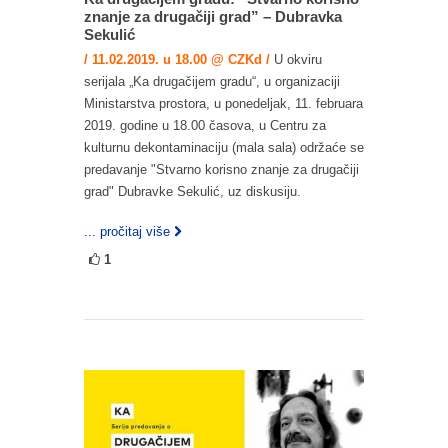
znanje za drugačiji grad” – Dubravka
Sekulić
/ 11.02.2019. u 18.00 @ CZKd /
U okviru
serijala „Ka drugačijem gradu“, u organizaciji
Ministarstva prostora, u ponedeljak, 11. februara
2019. godine u 18.00 časova, u Centru za
kulturnu dekontaminaciju (mala sala) održaće se
predavanje "Stvarno korisno znanje za drugačiji
grad" Dubravke Sekulić, uz diskusiju.
... pročitaj više
1