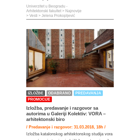
Univerzitet u Beogradu -
Arhitektonski fakultet
>
Najnovije
>
Vesti
>
Jelena Prokopljević
IZLOŽBE
ODABRANO
PREDAVANJA
PROMOCIJE
Izložba, predavanje i razgovor sa
autorima u Galeriji Kolektiv: VORA –
arhitektonski biro
/ Predavanje i razgovor: 31.03.2018, 18h /
Izložba katalonskog arhitektonskog studija vora