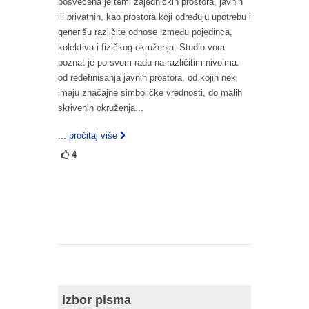
posvećena je temi zajedničkih prostora, javnih
ili privatnih, kao prostora koji određuju upotrebu i
generišu različite odnose između pojedinca,
kolektiva i fizičkog okruženja. Studio vora
poznat je po svom radu na različitim nivoima:
od redefinisanja javnih prostora, od kojih neki
imaju značajne simboličke vrednosti, do malih
skrivenih okruženja...
... pročitaj više
4
izbor pisma