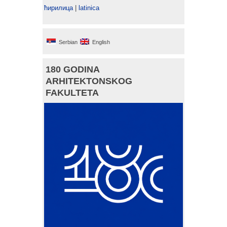
ћирилица
|
latinica
Serbian
English
180 GODINA
ARHITEKTONSKOG
FAKULTETA