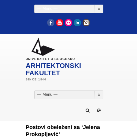
— Menu —
Facebook
YouTube
Flickr
LinkedIn
Instagram
UNIVERZITET U BEOGRADU
ARHITEKTONSKI
FAKULTET
— Menu —
Postovi obeleženi sa ‘Jelena
Prokopljević’