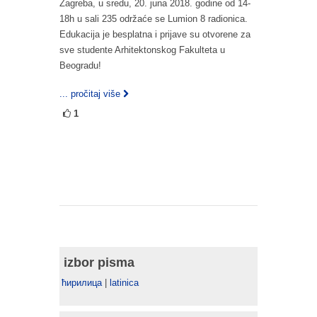
Zagreba, u sredu, 20. juna 2018. godine od 14-
18h u sali 235 održaće se Lumion 8 radionica.
Edukacija je besplatna i prijave su otvorene za
sve studente Arhitektonskog Fakulteta u
Beogradu!
... pročitaj više
1
izbor pisma
ћирилица
|
latinica