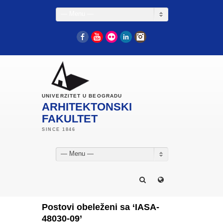
— Menu —
Facebook
YouTube
Flickr
LinkedIn
Instagram
UNIVERZITET U BEOGRADU
ARHITEKTONSKI
FAKULTET
— Menu —
Postovi obeleženi sa ‘IASA-
48030-09’