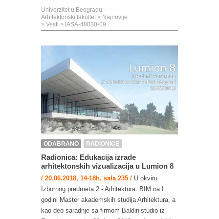
Univerzitet u Beogradu -
Arhitektonski fakultet
>
Najnovije
>
Vesti
>
IASA-48030-09
ODABRANO
RADIONICE
Radionica: Edukacija izrade
arhitektonskih vizualizacija u Lumion 8
/ 20.06.2018, 14-18h, sala 235 /
U okviru
Izbornog predmeta 2 - Arhitektura: BIM na I
godini Master akademskih studija Arhitektura, a
kao deo saradnje sa firmom Baldinistudio iz