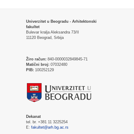
Univerzitet u Beogradu - Arhitektonski
fakultet
Bulevar kralja Aleksandra 73/II
11120 Beograd, Srbija
Žiro račun:
840-0000032849845-71
Matični broj:
07032480
PIB:
100252129
Dekanat
tel. br. +381 11 3225254
E:
fakultet@arh.bg.ac.rs