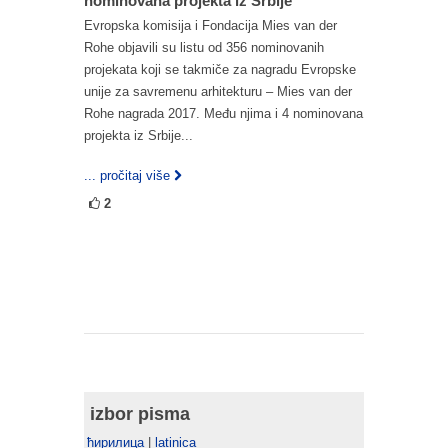
nominovana projekta iz Srbije
Evropska komisija i Fondacija Mies van der
Rohe objavili su listu od 356 nominovanih
projekata koji se takmiče za nagradu Evropske
unije za savremenu arhitekturu – Mies van der
Rohe nagrada 2017. Među njima i 4 nominovana
projekta iz Srbije...
... pročitaj više
2
izbor pisma
ћирилица
|
latinica