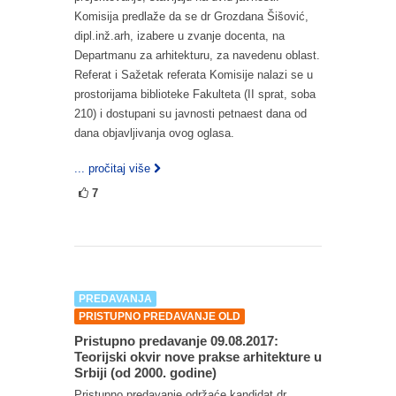
Komisija predlaže da se dr Grozdana Šišović,
dipl.inž.arh, izabere u zvanje docenta, na
Departmanu za arhitekturu, za navedenu oblast.
Referat i Sažetak referata Komisije nalazi se u
prostorijama biblioteke Fakulteta (II sprat, soba
210) i dostupani su javnosti petnaest dana od
dana objavljivanja ovog oglasa.
... pročitaj više
7
PREDAVANJA
PRISTUPNO PREDAVANJE OLD
Pristupno predavanje 09.08.2017:
Teorijski okvir nove prakse arhitekture u
Srbiji (od 2000. godine)
Pristupno predavanje održaće kandidat dr