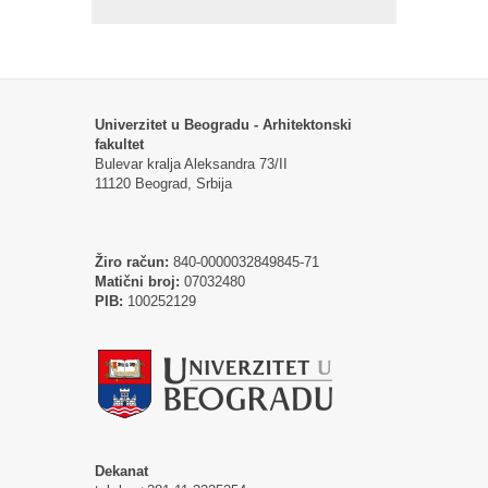
Univerzitet u Beogradu - Arhitektonski
fakultet
Bulevar kralja Aleksandra 73/II
11120 Beograd, Srbija
Žiro račun:
840-0000032849845-71
Matični broj:
07032480
PIB:
100252129
Dekanat