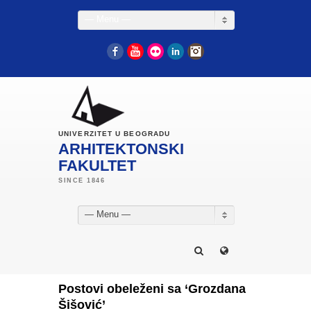
— Menu —
Facebook
YouTube
Flickr
LinkedIn
Instagram
UNIVERZITET U BEOGRADU
ARHITEKTONSKI
FAKULTET
— Menu —
Postovi obeleženi sa ‘Grozdana
Šišović’