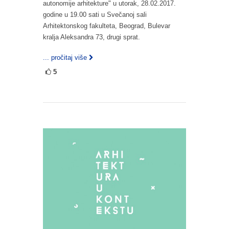
autonomije arhitekture" u utorak, 28.02.2017.
godine u 19.00 sati u Svečanoj sali
Arhitektonskog fakulteta, Beograd, Bulevar
kralja Aleksandra 73, drugi sprat.
... pročitaj više
5