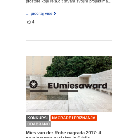
prostore koje re:a.c.t stvara svojim projektima...
... pročitaj više
4
KONKURSI
NAGRADE I PRIZNANJA
ODABRANO
Mies van der Rohe nagrada 2017: 4