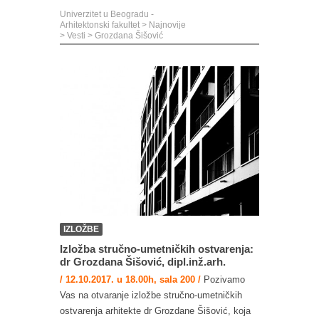
Univerzitet u Beogradu -
Arhitektonski fakultet
>
Najnovije
>
Vesti
>
Grozdana Šišović
IZLOŽBE
Izložba stručno-umetničkih ostvarenja:
dr Grozdana Šišović, dipl.inž.arh.
/ 12.10.2017. u 18.00h, sala 200 /
Pozivamo
Vas na otvaranje izložbe stručno-umetničkih
ostvarenja arhitekte dr Grozdane Šišović, koja