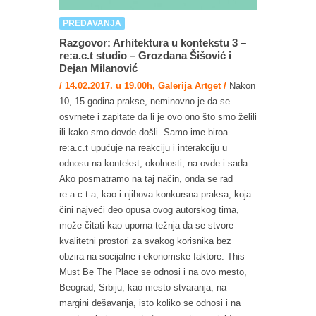
PREDAVANJA
Razgovor: Arhitektura u kontekstu 3 –
re:a.c.t studio – Grozdana Šišović i
Dejan Milanović
/ 14.02.2017. u 19.00h, Galerija Artget /
Nakon
10, 15 godina prakse, neminovno je da se
osvrnete i zapitate da li je ovo ono što smo želili
ili kako smo dovde došli. Samo ime biroa
re:a.c.t upućuje na reakciju i interakciju u
odnosu na kontekst, okolnosti, na ovde i sada.
Ako posmatramo na taj način, onda se rad
re:a.c.t-a, kao i njihova konkursna praksa, koja
čini najveći deo opusa ovog autorskog tima,
može čitati kao uporna težnja da se stvore
kvalitetni prostori za svakog korisnika bez
obzira na socijalne i ekonomske faktore. This
Must Be The Place se odnosi i na ovo mesto,
Beograd, Srbiju, kao mesto stvaranja, na
margini dešavanja, isto koliko se odnosi i na