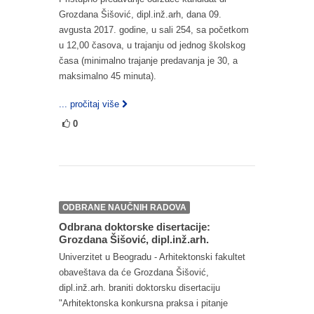
Grozdana Šišović, dipl.inž.arh, dana 09.
avgusta 2017. godine, u sali 254, sa početkom
u 12,00 časova, u trajanju od jednog školskog
časa (minimalno trajanje predavanja je 30, a
maksimalno 45 minuta).
... pročitaj više
0
ODBRANE NAUČNIH RADOVA
Odbrana doktorske disertacije:
Grozdana Šišović, dipl.inž.arh.
Univerzitet u Beogradu - Arhitektonski fakultet
obaveštava da će Grozdana Šišović,
dipl.inž.arh. braniti doktorsku disertaciju
"Arhitektonska konkursna praksa i pitanje