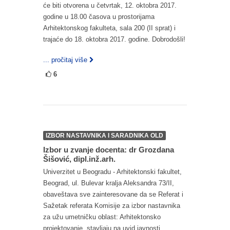
će biti otvorena u četvrtak, 12. oktobra 2017.
godine u 18.00 časova u prostorijama
Arhitektonskog fakulteta, sala 200 (II sprat) i
trajaće do 18. oktobra 2017. godine. Dobrodošli!
... pročitaj više
6
IZBOR NASTAVNIKA I SARADNIKA OLD
Izbor u zvanje docenta: dr Grozdana
Šišović, dipl.inž.arh.
Univerzitet u Beogradu - Arhitektonski fakultet,
Beograd, ul. Bulevar kralja Aleksandra 73/II,
obaveštava sve zainteresovane da se Referat i
Sažetak referata Komisije za izbor nastavnika
za užu umetničku oblast: Arhitektonsko
projektovanje, stavljaju na uvid javnosti.