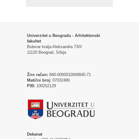
Univerzitet u Beogradu - Arhitektonski
fakultet
Bulevar kralja Aleksandra 73/II
11120 Beograd, Srbija
Žiro račun:
840-0000032849845-71
Matični broj:
07032480
PIB:
100252129
Dekanat