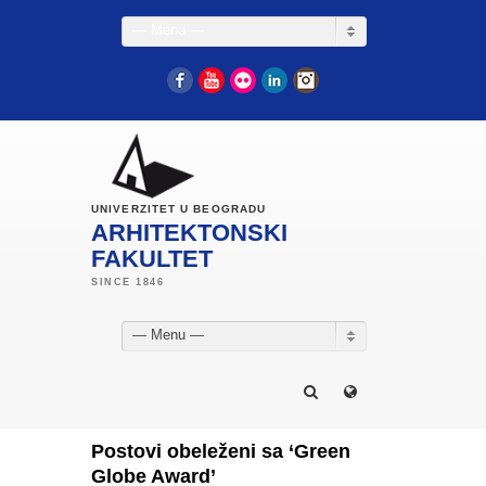
— Menu —
Facebook
YouTube
Flickr
LinkedIn
Instagram
UNIVERZITET U BEOGRADU
ARHITEKTONSKI
FAKULTET
— Menu —
Postovi obeleženi sa ‘Green
Globe Award’