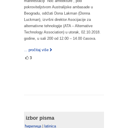
manifestaciji ”Noć arhitekture”, pod
pokroviteljstvom Australijske ambasade u
Beogradu, održati Dona Lakman (Donna
Luckman), izvršni direktor Asocijacije za
alternativne tehnologije (ATA – Alternative
Technology Association) u utorak, 02.10.2018.
godine, u sali 200 od 12.00 – 14.00 časova.
... pročitaj više
3
izbor pisma
ћирилица
|
latinica