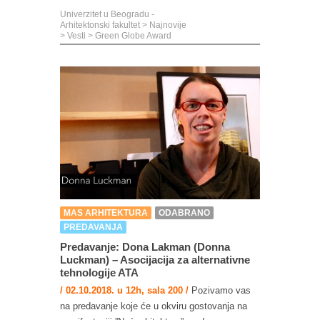
Univerzitet u Beogradu -
Arhitektonski fakultet
>
Najnovije
>
Vesti
>
Green Globe Award
MAS ARHITEKTURA
ODABRANO
PREDAVANJA
Predavanje: Dona Lakman (Donna
Luckman) – Asocijacija za alternativne
tehnologije ATA
/ 02.10.2018. u 12h, sala 200 /
Pozivamo vas
na predavanje koje će u okviru gostovanja na